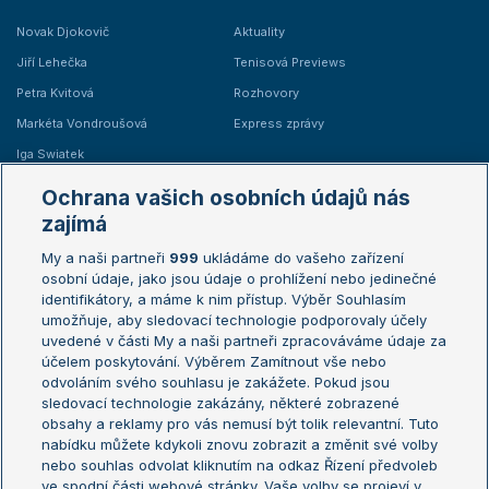
Novak Djokovič
Aktuality
Jiří Lehečka
Tenisová Previews
Petra Kvitová
Rozhovory
Markéta Vondroušová
Express zprávy
Iga Swiatek
Marie Bouzková
Ochrana vašich osobních údajů nás
Žebříčky
Kalendář turnajů
zajímá
My a naši partneři
999
ukládáme do vašeho zařízení
Žebříček ATP (muži)
Australian Open
osobní údaje, jako jsou údaje o prohlížení nebo jedinečné
Žebříček WTA (ženy)
French Open
identifikátory, a máme k nim přístup. Výběr Souhlasím
umožňuje, aby sledovací technologie podporovaly účely
Sázkařský žebříček
Wimbledon
uvedené v části My a naši partneři zpracováváme údaje za
US Open
účelem poskytování. Výběrem Zamítnout vše nebo
odvoláním svého souhlasu je zakážete. Pokud jsou
Turnaj mistrů
sledovací technologie zakázány, některé zobrazené
Turnaj mistryň
obsahy a reklamy pro vás nemusí být tolik relevantní. Tuto
Aktualní trendy
nabídku můžete kdykoli znovu zobrazit a změnit své volby
nebo souhlas odvolat kliknutím na odkaz Řízení předvoleb
ve spodní části webové stránky. Vaše volby se projeví v
Fotbalové přestupy