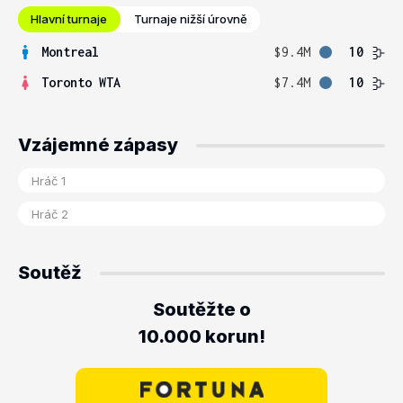
Hlavní turnaje
Turnaje nižší úrovně
Montreal
$9.4M
10
Toronto WTA
$7.4M
10
Vzájemné zápasy
Soutěž
Soutěžte o
10.000 korun!