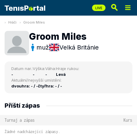
Hráči
Groom Miles
Groom Miles
muž
Velká Británie
Datum nar.:
Výška:
Váha:
Hraje rukou:
-
-
-
Levá
Aktuální/nejvyšší umístění:
dvouhra: - / -
čtyřhra: - / -
Příští zápas
Turnaj a zápas
Kurs
Žádné nadcházející zápasy.