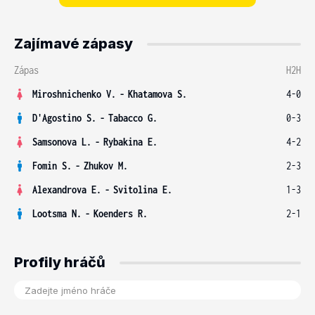
Zajímavé zápasy
Zápas
H2H
Miroshnichenko V.
-
Khatamova S.
4-0
D'Agostino S.
-
Tabacco G.
0-3
Samsonova L.
-
Rybakina E.
4-2
Fomin S.
-
Zhukov M.
2-3
Alexandrova E.
-
Svitolina E.
1-3
Lootsma N.
-
Koenders R.
2-1
Profily hráčů