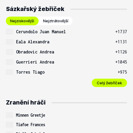
Sázkařský žebříček
Nejziskovější
Nejztrátovější
Cerundolo Juan Manuel
+1737
Eala Alexandra
+1131
Obradovic Andrea
+1126
Guerrieri Andrea
+1045
Torres Tiago
+975
Celý žebříček
Zranění hráči
Minnen Greetje
Tiafoe Frances