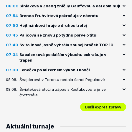
08:00
Siniaková a Zhang zničily Gauffovou a dál dominují
07:54
Brenda Fruhvirtová pokračuje v návratu
07:50
Hejtmánková hraje o druhou trofej
07:45
Palicová se znovu po týdnu porve o titul
07:40
Svitolinová jasně vyhrála souboj hráček TOP 10
07:34
Sabalenková po dalším výbuchu pokračuje v
trápení
07:30
Lehečka po mizerném výkonu končí
08.08.
Šnajderová v Torontu nedala šanci Pegulaové
08.08.
Šwiateková otočila zápas s Kosťukovou a je ve
čtvrtfinále
Další expres zprávy
Aktuální turnaje