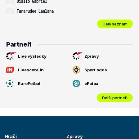
Diallo Gabriel
Tararudee Lanlana
Celý seznam
Partneři
Live výsledky
Zprávy
Livescore.in
Sport odds
EuroFotbal
eFotbal
Další partneři
Hráči
Zprávy