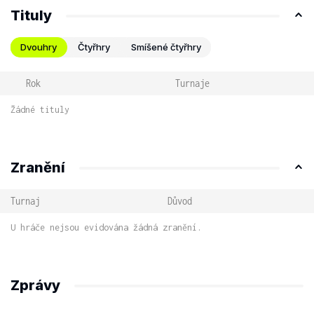
Tituly
Dvouhry
Čtyřhry
Smíšené čtyřhry
Rok
Turnaje
Žádné tituly
Zranění
Turnaj
Důvod
U hráče nejsou evidována žádná zranění.
Zprávy