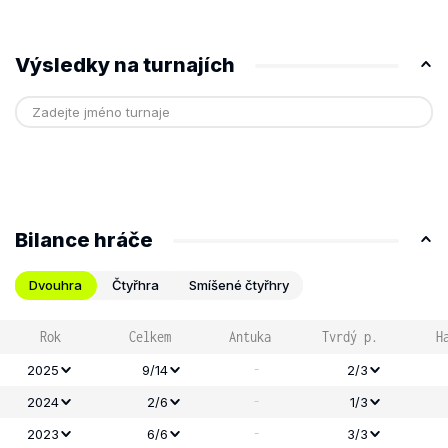
Výsledky na turnajích
Bilance hráče
Dvouhra
Čtyřhra
Smíšené čtyřhry
Rok
Celkem
Antuka
Tvrdý p.
H
-
2025
9/14
2/3
-
2024
2/6
1/3
-
2023
6/6
3/3