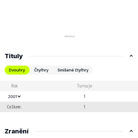
Tituly
Dvouhry
Čtyřhry
Smíšené čtyřhry
Rok
Turnaje
1
2001
Celkem:
1
Zranění