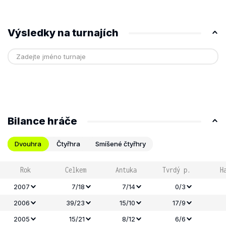
Výsledky na turnajích
Bilance hráče
Dvouhra
Čtyřhra
Smíšené čtyřhry
Rok
Celkem
Antuka
Tvrdý p.
H
2007
7/18
7/14
0/3
2006
39/23
15/10
17/9
2005
15/21
8/12
6/6