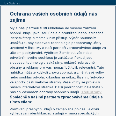
Iga Swiatek
Marie Bouzková
Ochrana vašich osobních údajů nás
Žebříčky
Kalendář turnajů
zajímá
My a naši partneři
999
ukládáme do vašeho zařízení
Žebříček ATP (muži)
Australian Open
osobní údaje, jako jsou údaje o prohlížení nebo jedinečné
Žebříček WTA (ženy)
French Open
identifikátory, a máme k nim přístup. Výběr Souhlasím
umožňuje, aby sledovací technologie podporovaly účely
Sázkařský žebříček
Wimbledon
uvedené v části My a naši partneři zpracováváme údaje za
US Open
účelem poskytování. Výběrem Zamítnout vše nebo
odvoláním svého souhlasu je zakážete. Pokud jsou
Turnaj mistrů
sledovací technologie zakázány, některé zobrazené
Turnaj mistryň
obsahy a reklamy pro vás nemusí být tolik relevantní. Tuto
Aktualní trendy
nabídku můžete kdykoli znovu zobrazit a změnit své volby
nebo souhlas odvolat kliknutím na odkaz Řízení předvoleb
ve spodní části webové stránky. Vaše volby se projeví v
Fotbalové přestupy
našem Internetová stránka. Další podrobnosti naleznete v
Livesport Daily
našich Zásadách ochrany osobních údajů.
Třetí strany
Společně s našimi partnery zpracováváme údaje s
LS Prague Open
tímto cílem:
Používání přesných údajů o zeměpisné poloze . Aktivní
vyhledávání identifikačních údajů v rámci specifických