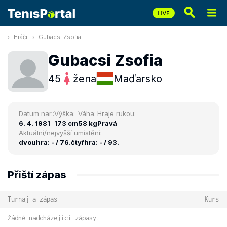
Hráči
Gubacsi Zsofia
Gubacsi Zsofia
45
žena
Maďarsko
Datum nar.:
Výška:
Váha:
Hraje rukou:
6. 4. 1981
173 cm
58 kg
Pravá
Aktuální/nejvyšší umístění:
dvouhra: - / 76.
čtyřhra: - / 93.
Příští zápas
Turnaj a zápas
Kurs
Žádné nadcházející zápasy.