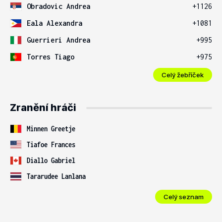
Obradovic Andrea
+1126
Eala Alexandra
+1081
Guerrieri Andrea
+995
Torres Tiago
+975
Celý žebříček
Zranění hráči
Minnen Greetje
Tiafoe Frances
Diallo Gabriel
Tararudee Lanlana
Celý seznam