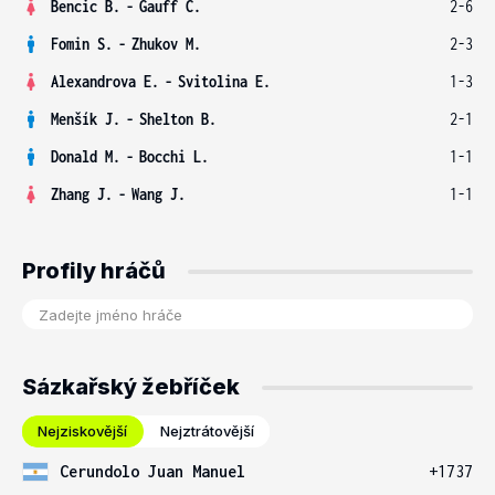
Bencic B.
-
Gauff C.
2-6
Fomin S.
-
Zhukov M.
2-3
Alexandrova E.
-
Svitolina E.
1-3
Menšík J.
-
Shelton B.
2-1
Donald M.
-
Bocchi L.
1-1
Zhang J.
-
Wang J.
1-1
Profily hráčů
Sázkařský žebříček
Nejziskovější
Nejztrátovější
Cerundolo Juan Manuel
+1737