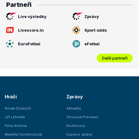
Partneři
Live výsledky
Zprávy
Livescore.in
Sport odds
EuroFotbal
eFotbal
Další partneři
Hráči
Zprávy
Novak Djokovič
Aktuality
Jiří Lehečka
Tenisová Previews
Petra Kvitová
Rozhovory
Markéta Vondroušová
Express zprávy