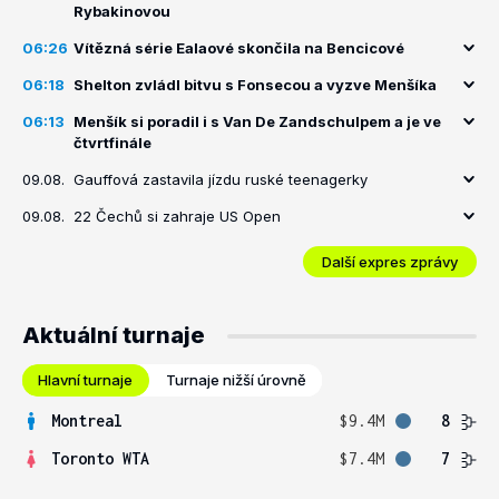
Rybakinovou
06:26
Vítězná série Ealaové skončila na Bencicové
06:18
Shelton zvládl bitvu s Fonsecou a vyzve Menšíka
06:13
Menšík si poradil i s Van De Zandschulpem a je ve
čtvrtfinále
09.08.
Gauffová zastavila jízdu ruské teenagerky
09.08.
22 Čechů si zahraje US Open
Další expres zprávy
Aktuální turnaje
Hlavní turnaje
Turnaje nižší úrovně
Montreal
$9.4M
8
Toronto WTA
$7.4M
7