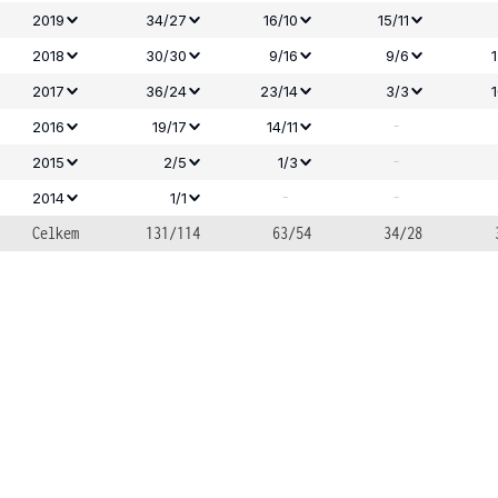
2019
34/27
16/10
15/11
2018
30/30
9/16
9/6
2017
36/24
23/14
3/3
-
2016
19/17
14/11
-
2015
2/5
1/3
-
-
2014
1/1
Celkem
131/114
63/54
34/28