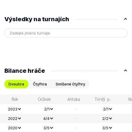
Výsledky na turnajích
Bilance hráče
Dvouhra
Čtyřhra
Smíšené čtyřhry
Rok
Celkem
Antuka
Tvrdý p.
H
-
2023
2/1
2/1
-
2022
4/4
2/2
-
2020
3/5
3/5