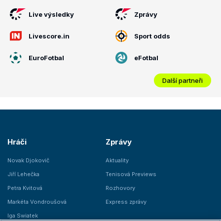
Live výsledky
Zprávy
Livescore.in
Sport odds
EuroFotbal
eFotbal
Další partneři
Hráči
Zprávy
Novak Djokovič
Aktuality
Jiří Lehečka
Tenisová Previews
Petra Kvitová
Rozhovory
Markéta Vondroušová
Express zprávy
Iga Swiatek