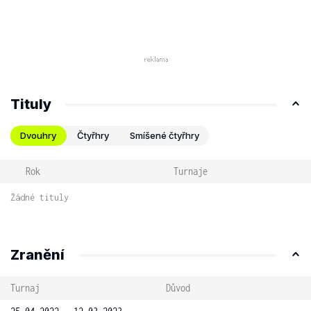
Tituly
Dvouhry
Čtyřhry
Smíšené čtyřhry
Rok
Turnaje
Žádné tituly
Zranění
Turnaj
Důvod