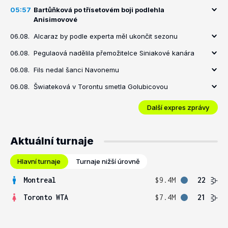
05:57
Bartůňková po třísetovém boji podlehla
Anisimovové
06.08.
Alcaraz by podle experta měl ukončit sezonu
06.08.
Pegulaová nadělila přemožitelce Siniakové kanára
06.08.
Fils nedal šanci Navonemu
06.08.
Šwiateková v Torontu smetla Golubicovou
Další expres zprávy
Aktuální turnaje
Hlavní turnaje
Turnaje nižší úrovně
Montreal
$9.4M
22
Toronto WTA
$7.4M
21