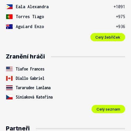
Eala Alexandra
+1091
Torres Tiago
+975
Aguiard Enzo
+936
Celý žebříček
Zranění hráči
Tiafoe Frances
Diallo Gabriel
Tararudee Lanlana
Siniaková Kateřina
Celý seznam
Partneři