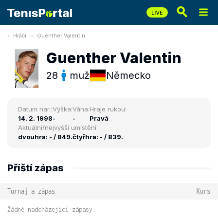
Hráči
Guenther Valentin
Guenther Valentin
28
muž
Německo
Datum nar.:
Výška:
Váha:
Hraje rukou:
14. 2. 1998
-
-
Pravá
Aktuální/nejvyšší umístění:
dvouhra: - / 849.
čtyřhra: - / 839.
Příští zápas
Turnaj a zápas
Kurs
Žádné nadcházející zápasy.