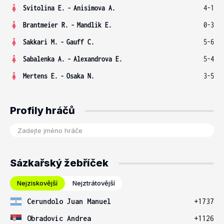
Svitolina E.
-
Anisimova A.
4-1
Brantmeier R.
-
Mandlik E.
0-3
Sakkari M.
-
Gauff C.
5-6
Sabalenka A.
-
Alexandrova E.
5-4
Mertens E.
-
Osaka N.
3-5
Profily hráčů
Sázkařský žebříček
Nejziskovější
Nejztrátovější
Cerundolo Juan Manuel
+1737
Obradovic Andrea
+1126