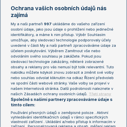
Marie Bouzková
Ochrana vašich osobních údajů nás
Žebříčky
Kalendář turnajů
zajímá
My a naši partneři
997
ukládáme do vašeho zařízení
Žebříček ATP (muži)
Australian Open
osobní údaje, jako jsou údaje o prohlížení nebo jedinečné
Žebříček WTA (ženy)
French Open
identifikátory, a máme k nim přístup. Výběr Souhlasím
umožňuje, aby sledovací technologie podporovaly účely
Sázkařský žebříček
Wimbledon
uvedené v části My a naši partneři zpracováváme údaje za
US Open
účelem poskytování. Výběrem Zamítnout vše nebo
odvoláním svého souhlasu je zakážete. Pokud jsou
Turnaj mistrů
sledovací technologie zakázány, některé zobrazené
Turnaj mistryň
obsahy a reklamy pro vás nemusí být tolik relevantní. Tuto
Aktualní trendy
nabídku můžete kdykoli znovu zobrazit a změnit své volby
nebo souhlas odvolat kliknutím na odkaz Řízení předvoleb
ve spodní části webové stránky. Vaše volby se projeví v
Fotbalové přestupy
našem Internetová stránka. Další podrobnosti naleznete v
Livesport Daily
našich Zásadách ochrany osobních údajů.
Třetí strany
Společně s našimi partnery zpracováváme údaje s
LS Prague Open
tímto cílem:
Používání přesných údajů o zeměpisné poloze . Aktivní
vyhledávání identifikačních údajů v rámci specifických
vlastností zařízení . Ukládání a/nebo přístup k informacím v
Podmínky užití
Nastavení soukromí
zařízení . Personalizovaná reklama a obsah, měření reklam