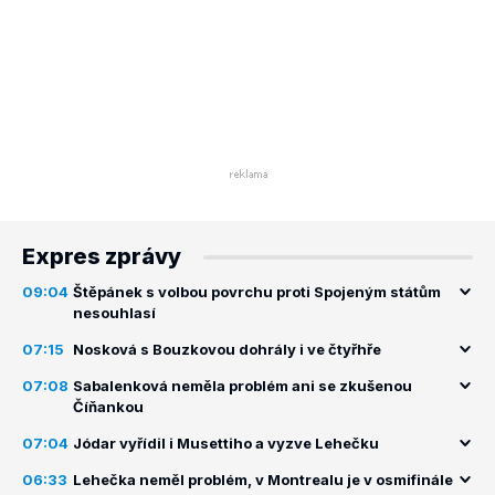
Expres zprávy
09:04
Štěpánek s volbou povrchu proti Spojeným státům
nesouhlasí
07:15
Nosková s Bouzkovou dohrály i ve čtyřhře
07:08
Sabalenková neměla problém ani se zkušenou
Číňankou
07:04
Jódar vyřídil i Musettiho a vyzve Lehečku
06:33
Lehečka neměl problém, v Montrealu je v osmifinále