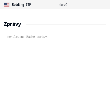
Redding ITF
skreč
Zprávy
Nenalezeny žádné zprávy.