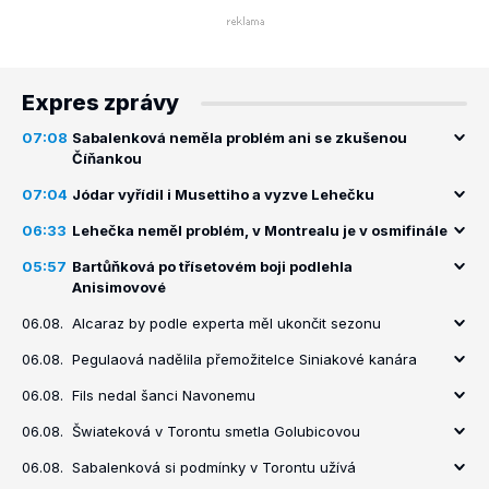
Expres zprávy
07:08
Sabalenková neměla problém ani se zkušenou
Číňankou
07:04
Jódar vyřídil i Musettiho a vyzve Lehečku
06:33
Lehečka neměl problém, v Montrealu je v osmifinále
05:57
Bartůňková po třísetovém boji podlehla
Anisimovové
06.08.
Alcaraz by podle experta měl ukončit sezonu
06.08.
Pegulaová nadělila přemožitelce Siniakové kanára
06.08.
Fils nedal šanci Navonemu
06.08.
Šwiateková v Torontu smetla Golubicovou
06.08.
Sabalenková si podmínky v Torontu užívá