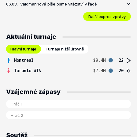
06.08.
Valdmannová píše osmé vítězství v řadě
Další expres zprávy
Aktuální turnaje
Hlavní turnaje
Turnaje nižší úrovně
Montreal
$9.4M
22
Toronto WTA
$7.4M
20
Vzájemné zápasy
Soutěž