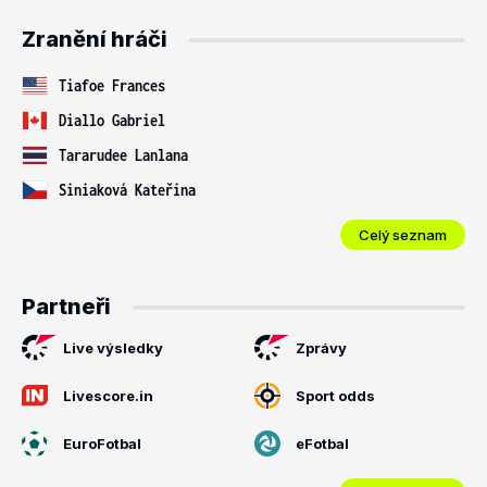
Zranění hráči
Tiafoe Frances
Diallo Gabriel
Tararudee Lanlana
Siniaková Kateřina
Celý seznam
Partneři
Live výsledky
Zprávy
Livescore.in
Sport odds
EuroFotbal
eFotbal