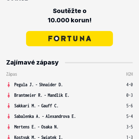
Soutěžte o
10.000 korun!
Zajímavé zápasy
Zápas
H2H
Pegula J.
-
Shnaider D.
4-0
Brantmeier R.
-
Mandlik E.
0-3
Sakkari M.
-
Gauff C.
5-6
Sabalenka A.
-
Alexandrova E.
5-4
Mertens E.
-
Osaka N.
3-5
Kostyuk M.
-
Swiatek I.
1-3