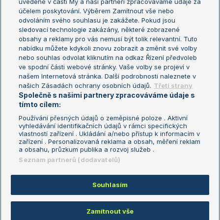
uvedené v části My a naši partneři zpracováváme údaje za
US Open
účelem poskytování. Výběrem Zamítnout vše nebo
odvoláním svého souhlasu je zakážete. Pokud jsou
Turnaj mistrů
sledovací technologie zakázány, některé zobrazené
Turnaj mistryň
obsahy a reklamy pro vás nemusí být tolik relevantní. Tuto
Aktualní trendy
nabídku můžete kdykoli znovu zobrazit a změnit své volby
nebo souhlas odvolat kliknutím na odkaz Řízení předvoleb
ve spodní části webové stránky. Vaše volby se projeví v
Fotbalové přestupy
našem Internetová stránka. Další podrobnosti naleznete v
Livesport Daily
našich Zásadách ochrany osobních údajů.
Třetí strany
Společně s našimi partnery zpracováváme údaje s
LS Prague Open
tímto cílem:
Používání přesných údajů o zeměpisné poloze . Aktivní
vyhledávání identifikačních údajů v rámci specifických
vlastností zařízení . Ukládání a/nebo přístup k informacím v
Podmínky užití
Nastavení soukromí
zařízení . Personalizovaná reklama a obsah, měření reklam
GDPR a žurnalistika
Reklama
a obsahu, průzkum publika a rozvoj služeb .
Informace o zpracování osobních
Kontakt
Seznam partnerů (dodavatelů)
údajů
Tiráž
Souhlasím
Copyright © 2008-2026 TenisPortal.cz. Využíváme zpravodajství ČTK.
Zamítnout vše