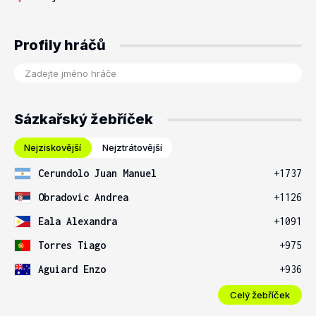
Profily hráčů
Sázkařský žebříček
Nejziskovější
Nejztrátovější
Cerundolo Juan Manuel
+1737
Obradovic Andrea
+1126
Eala Alexandra
+1091
Torres Tiago
+975
Aguiard Enzo
+936
Celý žebříček