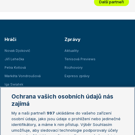
Další partneři
Hráči
Zprávy
Novak Djokovič
Aktuality
Jiří Lehečka
Tenisová Previews
Petra Kvitová
Rozhovory
Markéta Vondroušová
Express zprávy
Iga Swiatek
Marie Bouzková
Ochrana vašich osobních údajů nás
Žebříčky
Kalendář turnajů
zajímá
My a naši partneři
997
ukládáme do vašeho zařízení
Žebříček ATP (muži)
Australian Open
osobní údaje, jako jsou údaje o prohlížení nebo jedinečné
Žebříček WTA (ženy)
French Open
identifikátory, a máme k nim přístup. Výběr Souhlasím
umožňuje, aby sledovací technologie podporovaly účely
Sázkařský žebříček
Wimbledon