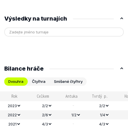
Výsledky na turnajích
Bilance hráče
Dvouhra
Čtyřhra
Smíšené čtyřhry
Rok
Celkem
Antuka
Tvrdý p.
H
-
2023
2/2
2/2
2022
2/6
1/2
1/4
-
2021
4/3
4/3