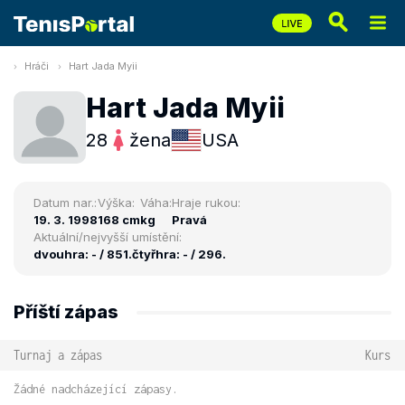
Hráči
Hart Jada Myii
Hart Jada Myii
28
žena
USA
Datum nar.:
Výška:
Váha:
Hraje rukou:
19. 3. 1998
168 cm
kg
Pravá
Aktuální/nejvyšší umístění:
dvouhra: - / 851.
čtyřhra: - / 296.
Příští zápas
Turnaj a zápas
Kurs
Žádné nadcházející zápasy.