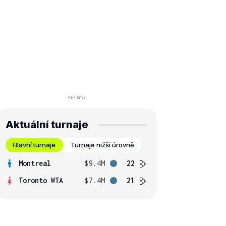
Aktuální turnaje
Hlavní turnaje
Turnaje nižší úrovně
Montreal
$9.4M
22
Toronto WTA
$7.4M
21