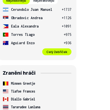
Nejziskovější
Nejztrátovější
Cerundolo Juan Manuel
+1737
Obradovic Andrea
+1126
Eala Alexandra
+1091
Torres Tiago
+975
Aguiard Enzo
+936
Celý žebříček
Zranění hráči
Minnen Greetje
Tiafoe Frances
Diallo Gabriel
Tararudee Lanlana