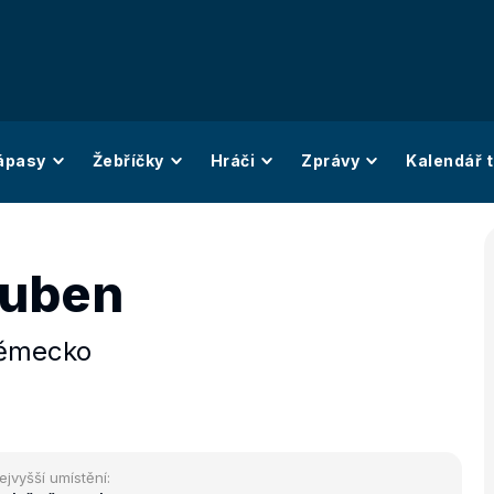
ápasy
Žebříčky
Hráči
Zprávy
Kalendář t
Ruben
ěmecko
ejvyšší umístění: