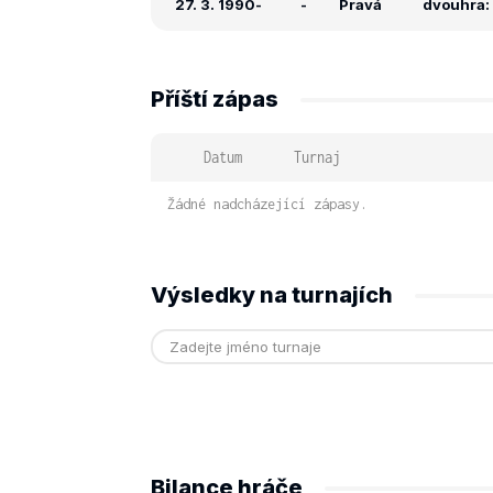
27. 3. 1990
-
-
Pravá
dvouhra: -
Příští zápas
Datum
Turnaj
Žádné nadcházející zápasy.
Výsledky na turnajích
Bilance hráče