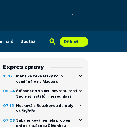
urnajů
Soutěž
Přihlášení
Expres zprávy
11:37
Menšíka čeká těžký boj o
osmifinále na Masters
09:04
Štěpánek s volbou povrchu proti
Spojeným státům nesouhlasí
07:15
Nosková s Bouzkovou dohrály i
ve čtyřhře
07:08
Sabalenková neměla problém
ani se zkušenou Číňankou