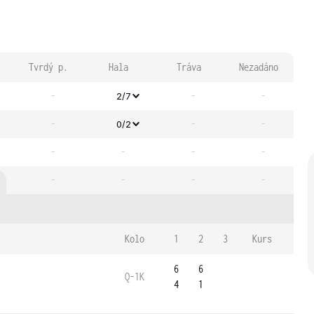
Tvrdý p.
Hala
Tráva
Nezadáno
-
-
-
2/7
-
-
-
0/2
-
-
-
-
-
-
-
-
Kolo
1
2
3
Kurs
6
6
Q-1K
4
1