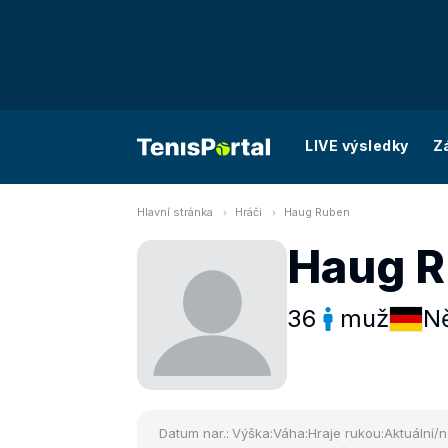
LIVE výsledky
Z
Hlavní stránka
Hráči
Haug Ruben
Haug 
36
muž
N
Datum nar.:
Výška:
Váha:
Hraje rukou:
Aktuální/n