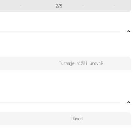
-
2/9
-
-
Turnaje nižší úrovně
Důvod