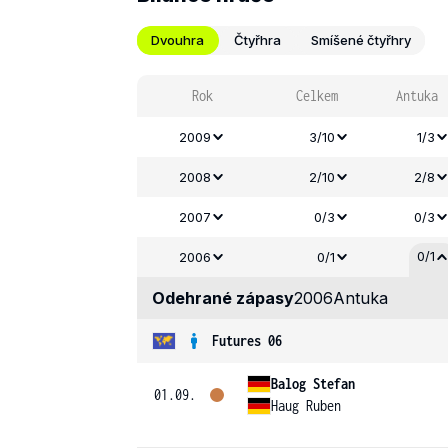
Dvouhra
Čtyřhra
Smíšené čtyřhry
Rok
Celkem
Antuka
2009
3/10
1/3
2008
2/10
2/8
2007
0/3
0/3
0/1
2006
0/1
Odehrané zápasy
2006
Antuka
Futures 06
Balog Stefan
01.09.
Haug Ruben