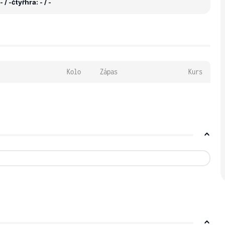
 / -
čtyřhra: - / -
Kolo
Zápas
Kurs