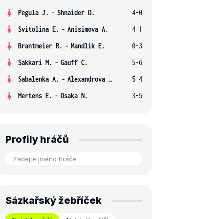
Pegula J.
-
Shnaider D.
4-0
Svitolina E.
-
Anisimova A.
4-1
Brantmeier R.
-
Mandlik E.
0-3
Sakkari M.
-
Gauff C.
5-6
Sabalenka A.
-
Alexandrova E.
5-4
Mertens E.
-
Osaka N.
3-5
Profily hráčů
Sázkařský žebříček