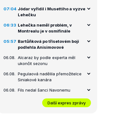
07:04
Jódar vyřídil i Musettiho a vyzve
Lehečku
06:33
Lehečka neměl problém, v
Montrealu je v osmifinále
05:57
Bartůňková po třísetovém boji
podlehla Anisimovové
06.08.
Alcaraz by podle experta měl
ukončit sezonu
06.08.
Pegulaová nadělila přemožitelce
Siniakové kanára
06.08.
Fils nedal šanci Navonemu
Další expres zprávy