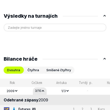
Výsledky na turnajích
Bilance hráče
Dvouhra
Čtyřhra
Smíšené čtyřhry
Rok
Celkem
Antuka
Tvrdý p.
H
-
3/10
2009
1/3
Odehrané zápasy
2009
Futures 09
1
2
3
Kurs