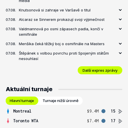
média
07.08.
Knutsonová si zahraje ve Varšavě o titul
07.08.
Alcaraz se Sinnerem prokazují svoji výjimečnost
07.08.
Valdmannová po osmi zápasech padla, končí v
semifinále
07.08.
Menšíka čeká těžký boj o osmifinále na Masters
07.08.
Štěpánek s volbou povrchu proti Spojeným státům
nesouhlasí
Další expres zprávy
Aktuální turnaje
Hlavní turnaje
Turnaje nižší úrovně
Montreal
$9.4M
15
Toronto WTA
$7.4M
17