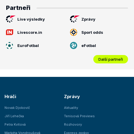
Partneři
Live výsledky
Zprávy
Livescore.in
Sport odds
EuroFotbal
eFotbal
Další partneři
Hráči
Zprávy
Novak Djokovič
Aktuality
Jiří Lehečka
Tenisová Previews
Petra Kvitová
Rozhovory
Markéta Vondroušová
Express zprávy