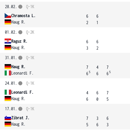
28.02.
Q-1K
Chramosta L.
6
6
Haug R.
2
1
01.02.
Q-2K
Raguz R.
6
6
Haug R.
3
2
31.01.
Q-1K
Haug R.
7
4
7
5
5
Leonardi F.
6
6
6
24.01.
Q-1K
Leonardi F.
4
6
7
Haug R.
6
0
5
17.01.
Q-1K
Zibrat J.
7
3
6
Haug R.
5
6
3