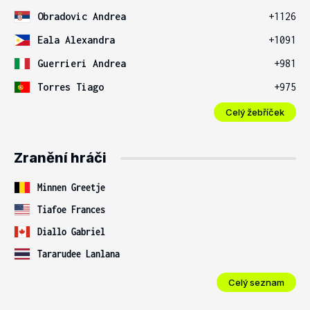
Obradovic Andrea
+1126
Eala Alexandra
+1091
Guerrieri Andrea
+981
Torres Tiago
+975
Celý žebříček
Zranění hráči
Minnen Greetje
Tiafoe Frances
Diallo Gabriel
Tararudee Lanlana
Celý seznam