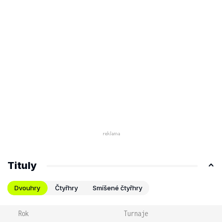
Tituly
Dvouhry
Čtyřhry
Smíšené čtyřhry
Rok
Turnaje