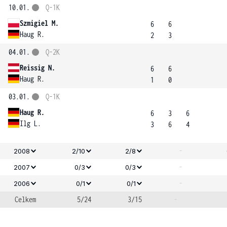
10.01.
Q-1K
Szmigiel M.
6
6
Haug R.
2
3
04.01.
Q-2K
Reissig N.
6
6
Haug R.
1
0
03.01.
Q-1K
Haug R.
6
3
6
Ilg L.
3
6
4
-
2008
2/10
2/8
-
2007
0/3
0/3
-
2006
0/1
0/1
Celkem
5/24
3/15
-