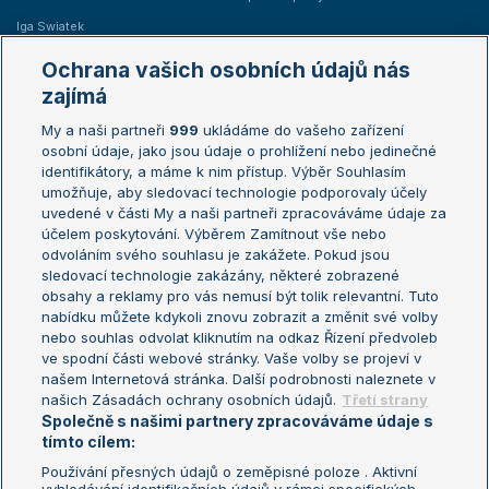
Iga Swiatek
Marie Bouzková
Ochrana vašich osobních údajů nás
Žebříčky
Kalendář turnajů
zajímá
My a naši partneři
999
ukládáme do vašeho zařízení
Žebříček ATP (muži)
Australian Open
osobní údaje, jako jsou údaje o prohlížení nebo jedinečné
Žebříček WTA (ženy)
French Open
identifikátory, a máme k nim přístup. Výběr Souhlasím
umožňuje, aby sledovací technologie podporovaly účely
Sázkařský žebříček
Wimbledon
uvedené v části My a naši partneři zpracováváme údaje za
US Open
účelem poskytování. Výběrem Zamítnout vše nebo
odvoláním svého souhlasu je zakážete. Pokud jsou
Turnaj mistrů
sledovací technologie zakázány, některé zobrazené
Turnaj mistryň
obsahy a reklamy pro vás nemusí být tolik relevantní. Tuto
Aktualní trendy
nabídku můžete kdykoli znovu zobrazit a změnit své volby
nebo souhlas odvolat kliknutím na odkaz Řízení předvoleb
ve spodní části webové stránky. Vaše volby se projeví v
Fotbalové přestupy
našem Internetová stránka. Další podrobnosti naleznete v
Livesport Daily
našich Zásadách ochrany osobních údajů.
Třetí strany
Společně s našimi partnery zpracováváme údaje s
LS Prague Open
tímto cílem:
Používání přesných údajů o zeměpisné poloze . Aktivní