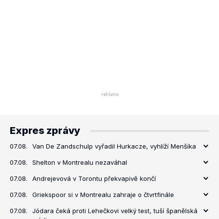
Expres zprávy
07.08.
Van De Zandschulp vyřadil Hurkacze, vyhlíží Menšíka
07.08.
Shelton v Montrealu nezaváhal
07.08.
Andrejevová v Torontu překvapivě končí
07.08.
Griekspoor si v Montrealu zahraje o čtvrtfinále
07.08.
Jódara čeká proti Lehečkovi velký test, tuší španělská