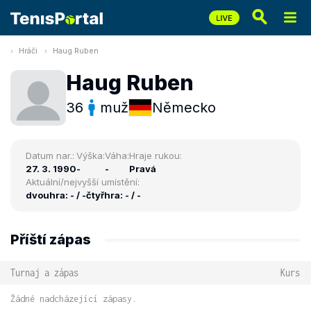
Hráči
Haug Ruben
Haug Ruben
36
muž
Německo
Datum nar.:
Výška:
Váha:
Hraje rukou:
27. 3. 1990
-
-
Pravá
Aktuální/nejvyšší umístění:
dvouhra: - / -
čtyřhra: - / -
Příští zápas
Turnaj a zápas
Kurs
Žádné nadcházející zápasy.