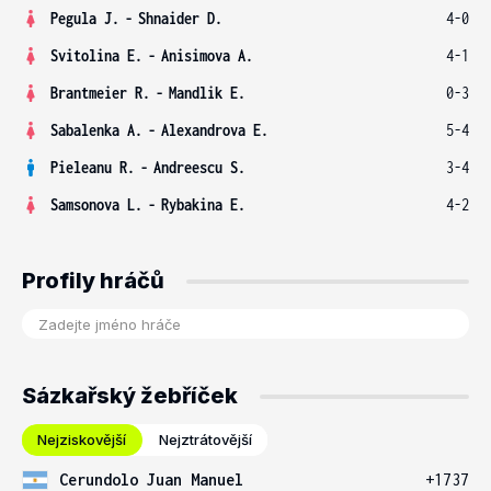
Pegula J.
-
Shnaider D.
4-0
Svitolina E.
-
Anisimova A.
4-1
Brantmeier R.
-
Mandlik E.
0-3
Sabalenka A.
-
Alexandrova E.
5-4
Pieleanu R.
-
Andreescu S.
3-4
Samsonova L.
-
Rybakina E.
4-2
Profily hráčů
Sázkařský žebříček
Nejziskovější
Nejztrátovější
Cerundolo Juan Manuel
+1737