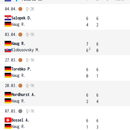
04.04.
Q-2K
Salopek D.
6
6
Haug R.
4
2
03.04.
Q-1K
Haug R.
7
6
2
Klobusovsky M.
6
0
27.03.
Q-1K
Torebko P.
6
6
Haug R.
0
1
20.03.
Q-1K
Mordhurst A.
6
6
Haug R.
2
4
07.03.
Q-1K
Bossel A.
6
6
Haug R.
1
3