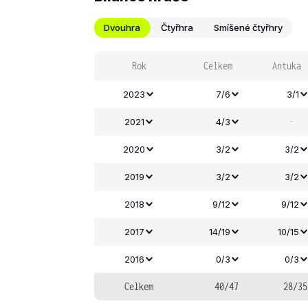
Dvouhra
Čtyřhra
Smíšené čtyřhry
Rok
Celkem
Antuka
2023
7/6
3/1
-
2021
4/3
2020
3/2
3/2
2019
3/2
3/2
2018
9/12
9/12
2017
14/19
10/15
2016
0/3
0/3
Celkem
40/47
28/35