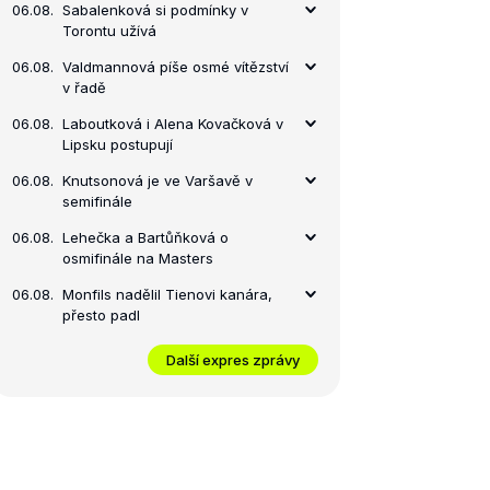
06.08.
Sabalenková si podmínky v
Torontu užívá
06.08.
Valdmannová píše osmé vítězství
v řadě
06.08.
Laboutková i Alena Kovačková v
Lipsku postupují
06.08.
Knutsonová je ve Varšavě v
semifinále
06.08.
Lehečka a Bartůňková o
osmifinále na Masters
06.08.
Monfils nadělil Tienovi kanára,
přesto padl
Další expres zprávy