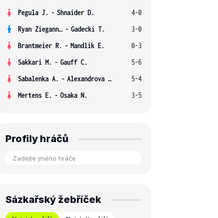
Pegula J.
-
Shnaider D.
4-0
Ryan Ziegann S.
-
Gadecki T.
3-0
Brantmeier R.
-
Mandlik E.
0-3
Sakkari M.
-
Gauff C.
5-6
Sabalenka A.
-
Alexandrova E.
5-4
Mertens E.
-
Osaka N.
3-5
Profily hráčů
Sázkařský žebříček