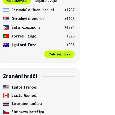
Nejziskovější
Nejztrátovější
Cerundolo Juan Manuel
+1737
Obradovic Andrea
+1126
Eala Alexandra
+1091
Torres Tiago
+975
Aguiard Enzo
+936
Celý žebříček
Zranění hráči
Tiafoe Frances
Diallo Gabriel
Tararudee Lanlana
Siniaková Kateřina