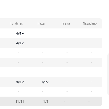
Tvrdý p.
Hala
Tráva
Nezadáno
-
-
-
4/5
-
-
-
4/3
-
-
-
-
-
-
-
-
-
-
-
-
-
-
3/3
1/1
-
-
-
-
11/11
1/1
-
-