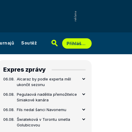
urnajů
Soutěž
Přihlášení
Expres zprávy
06.08.
Alcaraz by podle experta měl
ukončit sezonu
06.08.
Pegulaová nadělila přemožitelce
Siniakové kanára
06.08.
Fils nedal šanci Navonemu
06.08.
Šwiateková v Torontu smetla
Golubicovou