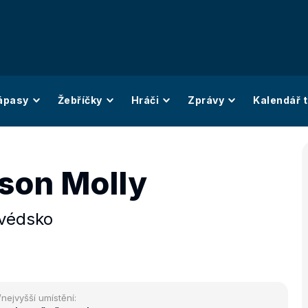
ápasy
Žebříčky
Hráči
Zprávy
Kalendář t
son Molly
védsko
/nejvyšší umístění: