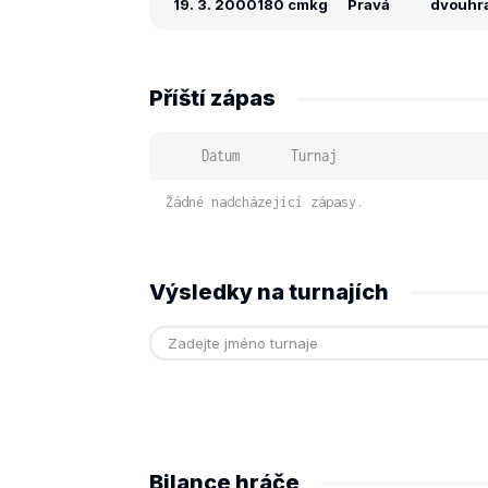
19. 3. 2000
180 cm
kg
Pravá
dvouhra:
Příští zápas
Datum
Turnaj
Žádné nadcházející zápasy.
Výsledky na turnajích
Bilance hráče