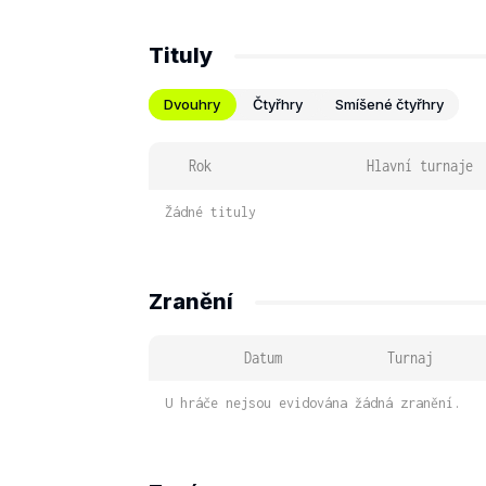
Tituly
Dvouhry
Čtyřhry
Smíšené čtyřhry
Rok
Hlavní turnaje
Žádné tituly
Zranění
Datum
Turnaj
U hráče nejsou evidována žádná zranění.