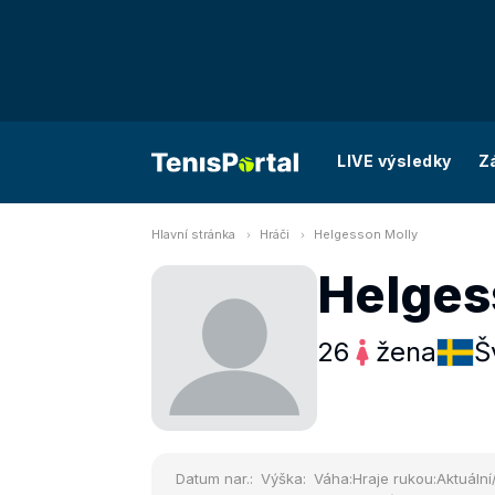
LIVE výsledky
Z
Hlavní stránka
Hráči
Helgesson Molly
Helges
26
žena
Š
Datum nar.:
Výška:
Váha:
Hraje rukou:
Aktuální