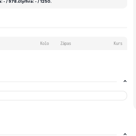
 - / 978.
čtyřhra: - / 1250.
Kolo
Zápas
Kurs