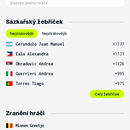
Sázkařský žebříček
Nejziskovější
Nejztrátovější
Cerundolo Juan Manuel
+1737
Eala Alexandra
+1131
Obradovic Andrea
+1126
Guerrieri Andrea
+995
Torres Tiago
+975
Celý žebříček
Zranění hráči
Minnen Greetje