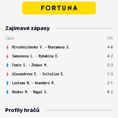
Zajímavé zápasy
Zápas
H2H
Miroshnichenko V.
-
Khatamova S.
4-0
Samsonova L.
-
Rybakina E.
4-2
Fomin S.
-
Zhukov M.
2-3
Alexandrova E.
-
Svitolina E.
1-3
Lootsma N.
-
Koenders R.
2-1
Houkes M.
-
Nagal S.
0-2
Profily hráčů