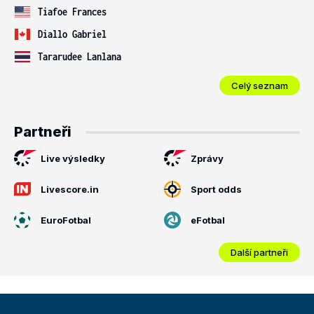
Tiafoe Frances
Diallo Gabriel
Tararudee Lanlana
Celý seznam
Partneři
Live výsledky
Zprávy
Livescore.in
Sport odds
EuroFotbal
eFotbal
Další partneři