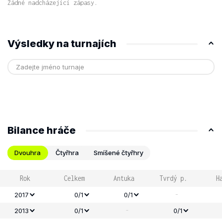
Žádné nadcházející zápasy.
Výsledky na turnajích
Bilance hráče
Dvouhra
Čtyřhra
Smíšené čtyřhry
Rok
Celkem
Antuka
Tvrdý p.
H
-
2017
0/1
0/1
-
2013
0/1
0/1