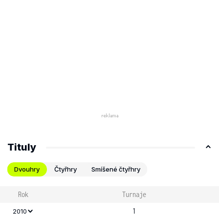
Tituly
Dvouhry
Čtyřhry
Smíšené čtyřhry
Rok
Turnaje
1
2010