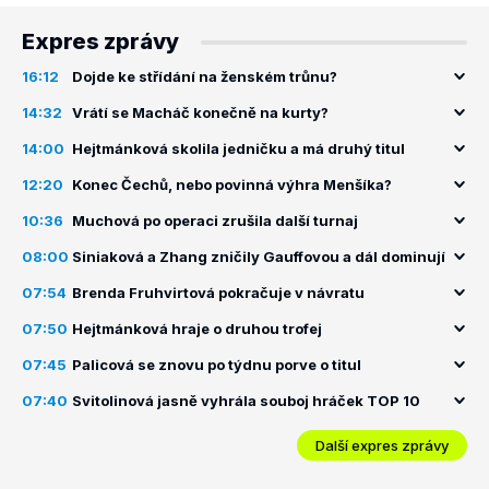
Expres zprávy
16:12
Dojde ke střídání na ženském trůnu?
14:32
Vrátí se Macháč konečně na kurty?
14:00
Hejtmánková skolila jedničku a má druhý titul
12:20
Konec Čechů, nebo povinná výhra Menšíka?
10:36
Muchová po operaci zrušila další turnaj
08:00
Siniaková a Zhang zničily Gauffovou a dál dominují
07:54
Brenda Fruhvirtová pokračuje v návratu
07:50
Hejtmánková hraje o druhou trofej
07:45
Palicová se znovu po týdnu porve o titul
07:40
Svitolinová jasně vyhrála souboj hráček TOP 10
Další expres zprávy