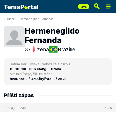
Hráči
Hermenegildo Fernanda
Hermenegildo
Fernanda
37
žena
Brazílie
Datum nar.:
Výška:
Váha:
Hraje rukou:
13. 10. 1988
166 cm
kg
Pravá
Aktuální/nejvyšší umístění:
dvouhra: - / 370.
čtyřhra: - / 252.
Příští zápas
Turnaj a zápas
Kurs