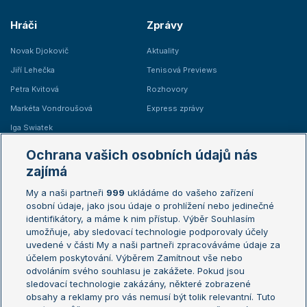
Hráči
Zprávy
Novak Djokovič
Aktuality
Jiří Lehečka
Tenisová Previews
Petra Kvitová
Rozhovory
Markéta Vondroušová
Express zprávy
Iga Swiatek
Marie Bouzková
Ochrana vašich osobních údajů nás
Žebříčky
Kalendář turnajů
zajímá
My a naši partneři
999
ukládáme do vašeho zařízení
Žebříček ATP (muži)
Australian Open
osobní údaje, jako jsou údaje o prohlížení nebo jedinečné
Žebříček WTA (ženy)
French Open
identifikátory, a máme k nim přístup. Výběr Souhlasím
umožňuje, aby sledovací technologie podporovaly účely
Sázkařský žebříček
Wimbledon
uvedené v části My a naši partneři zpracováváme údaje za
US Open
účelem poskytování. Výběrem Zamítnout vše nebo
odvoláním svého souhlasu je zakážete. Pokud jsou
Turnaj mistrů
sledovací technologie zakázány, některé zobrazené
Turnaj mistryň
obsahy a reklamy pro vás nemusí být tolik relevantní. Tuto