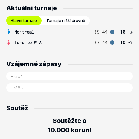
Aktuální turnaje
Hlavní turnaje
Turnaje nižší úrovně
Montreal
$9.4M
10
Toronto WTA
$7.4M
10
Vzájemné zápasy
Soutěž
Soutěžte o
10.000 korun!