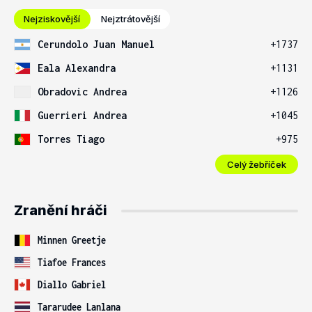
Nejziskovější
Nejztrátovější
Cerundolo Juan Manuel
+1737
Eala Alexandra
+1131
Obradovic Andrea
+1126
Guerrieri Andrea
+1045
Torres Tiago
+975
Celý žebříček
Zranění hráči
Minnen Greetje
Tiafoe Frances
Diallo Gabriel
Tararudee Lanlana