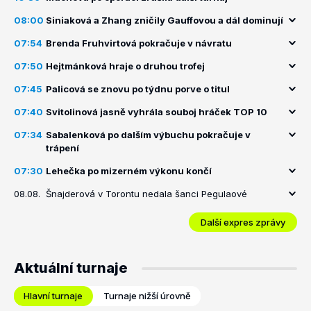
08:00
Siniaková a Zhang zničily Gauffovou a dál dominují
07:54
Brenda Fruhvirtová pokračuje v návratu
07:50
Hejtmánková hraje o druhou trofej
07:45
Palicová se znovu po týdnu porve o titul
07:40
Svitolinová jasně vyhrála souboj hráček TOP 10
07:34
Sabalenková po dalším výbuchu pokračuje v
trápení
07:30
Lehečka po mizerném výkonu končí
08.08.
Šnajderová v Torontu nedala šanci Pegulaové
Další expres zprávy
Aktuální turnaje
Hlavní turnaje
Turnaje nižší úrovně