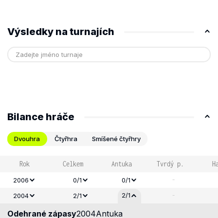
Výsledky na turnajích
Bilance hráče
Dvouhra
Čtyřhra
Smíšené čtyřhry
Rok
Celkem
Antuka
Tvrdý p.
H
-
2006
0/1
0/1
-
2/1
2004
2/1
Odehrané zápasy
2004
Antuka