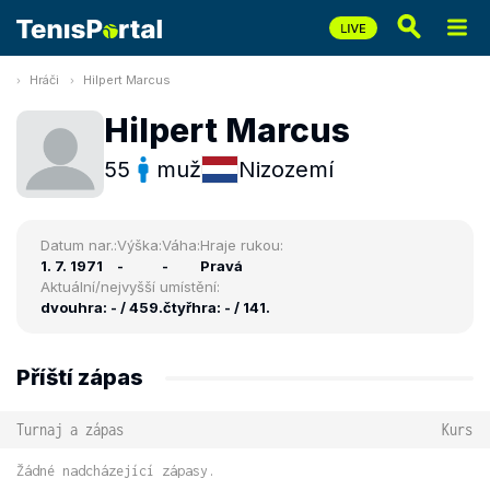
Hráči
Hilpert Marcus
Hilpert Marcus
55
muž
Nizozemí
Datum nar.:
Výška:
Váha:
Hraje rukou:
1. 7. 1971
-
-
Pravá
Aktuální/nejvyšší umístění:
dvouhra: - / 459.
čtyřhra: - / 141.
Příští zápas
Turnaj a zápas
Kurs
Žádné nadcházející zápasy.