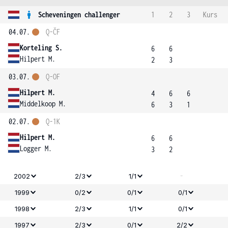
Scheveningen challenger
1
2
3
Kurs
04.07.
Q-ČF
Korteling S.
6
6
Hilpert M.
2
3
03.07.
Q-OF
Hilpert M.
4
6
6
Middelkoop M.
6
3
1
02.07.
Q-1K
Hilpert M.
6
6
Logger M.
3
2
-
2002
2/3
1/1
1999
0/2
0/1
0/1
1998
2/3
1/1
0/1
1997
2/3
0/1
2/2