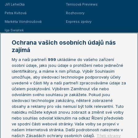
Jiří Lehečka
Tenisová Previews
Petra Kvitová
Rozhovory
Markéta Vondroušová
Express zprávy
Iga Swiatek
Marie Bouzková
Ochrana vašich osobních údajů nás
Žebříčky
Kalendář turnajů
zajímá
My a naši partneři
999
ukládáme do vašeho zařízení
Žebříček ATP (muži)
Australian Open
osobní údaje, jako jsou údaje o prohlížení nebo jedinečné
Žebříček WTA (ženy)
French Open
identifikátory, a máme k nim přístup. Výběr Souhlasím
umožňuje, aby sledovací technologie podporovaly účely
Sázkařský žebříček
Wimbledon
uvedené v části My a naši partneři zpracováváme údaje za
US Open
účelem poskytování. Výběrem Zamítnout vše nebo
odvoláním svého souhlasu je zakážete. Pokud jsou
Turnaj mistrů
sledovací technologie zakázány, některé zobrazené
Turnaj mistryň
obsahy a reklamy pro vás nemusí být tolik relevantní. Tuto
Aktualní trendy
nabídku můžete kdykoli znovu zobrazit a změnit své volby
nebo souhlas odvolat kliknutím na odkaz Řízení předvoleb
ve spodní části webové stránky. Vaše volby se projeví v
Fotbalové přestupy
našem Internetová stránka. Další podrobnosti naleznete v
Livesport Daily
našich Zásadách ochrany osobních údajů.
Třetí strany