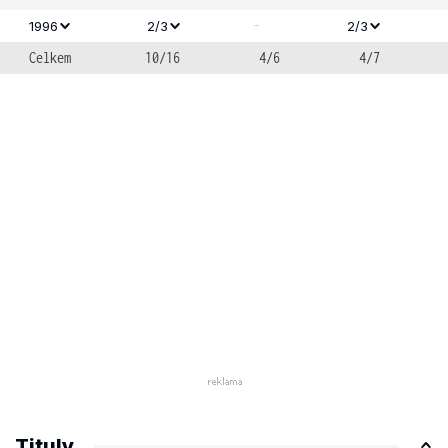
-
1996
2/3
2/3
Celkem
10/16
4/6
4/7
Tituly