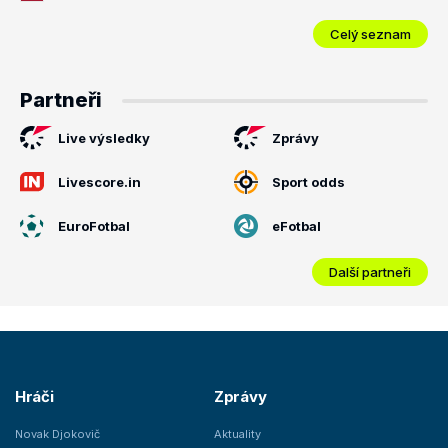
Celý seznam
Partneři
Live výsledky
Zprávy
Livescore.in
Sport odds
EuroFotbal
eFotbal
Další partneři
Hráči
Zprávy
Novak Djokovič
Aktuality