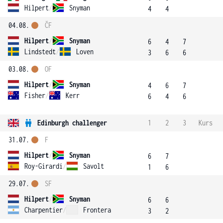
Hilpert
/
Snyman
4
4
04.08.
ČF
Hilpert
/
Snyman
6
4
7
Lindstedt
/
Loven
3
6
6
03.08.
OF
Hilpert
/
Snyman
4
6
7
Fisher
/
Kerr
6
4
6
Edinburgh challenger
1
2
3
Kurs
31.07.
F
Hilpert
/
Snyman
6
7
Roy-Girardi
/
Savolt
1
6
29.07.
SF
Hilpert
/
Snyman
6
6
Charpentier
/
Frontera
3
2