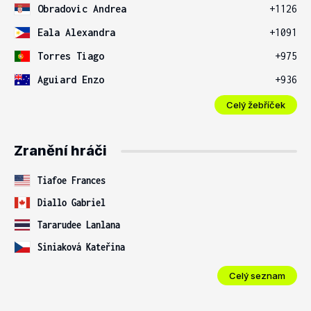
Obradovic Andrea
+1126
Eala Alexandra
+1091
Torres Tiago
+975
Aguiard Enzo
+936
Celý žebříček
Zranění hráči
Tiafoe Frances
Diallo Gabriel
Tararudee Lanlana
Siniaková Kateřina
Celý seznam