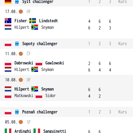
Sylt challenger
1
2
3
Kurs
17.08.
OF
Fisher
/
Lindstedt
4
6
6
Hilpert
/
Snyman
6
2
3
Sopoty challenger
1
2
3
Kurs
11.08.
ČF
Dabrowski
/
Gawlowski
2
6
6
Hilpert
/
Snyman
6
4
4
10.08.
OF
Hilpert
/
Snyman
6
6
Matkowski
/
Sidor
4
2
Poznaň challenger
1
2
3
Kurs
05.08.
SF
Ardinghi
/
Sanguinetti
6
6