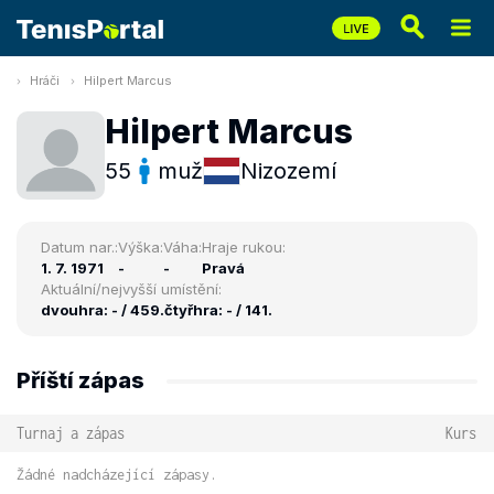
Hráči
Hilpert Marcus
Hilpert Marcus
55
muž
Nizozemí
Datum nar.:
Výška:
Váha:
Hraje rukou:
1. 7. 1971
-
-
Pravá
Aktuální/nejvyšší umístění:
dvouhra: - / 459.
čtyřhra: - / 141.
Příští zápas
Turnaj a zápas
Kurs
Žádné nadcházející zápasy.