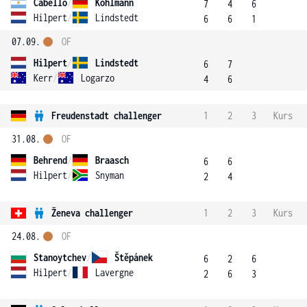
Cabello
/
Kohlmann
7
4
6
Hilpert
/
Lindstedt
6
6
1
07.09.
OF
Hilpert
/
Lindstedt
6
7
Kerr
/
Logarzo
4
6
Freudenstadt challenger
1
2
3
Kurs
31.08.
OF
Behrend
/
Braasch
6
6
Hilpert
/
Snyman
2
4
Ženeva challenger
1
2
3
Kurs
24.08.
OF
Stanoytchev
/
Štěpánek
6
2
6
Hilpert
/
Lavergne
2
6
3