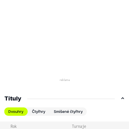
Tituly
Dvouhry
Čtyřhry
Smíšené čtyřhry
Rok
Turnaje