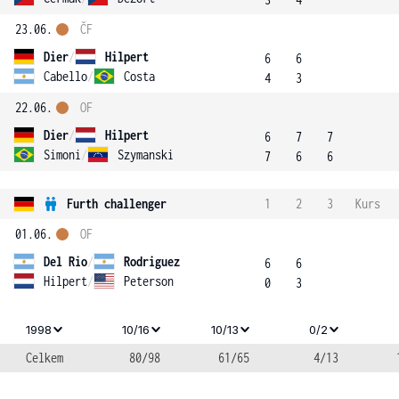
23.06.
ČF
Dier
/
Hilpert
6
6
Cabello
/
Costa
4
3
22.06.
OF
Dier
/
Hilpert
6
7
7
Simoni
/
Szymanski
7
6
6
Furth challenger
1
2
3
Kurs
01.06.
OF
Del Rio
/
Rodriguez
6
6
Hilpert
/
Peterson
0
3
1998
10/16
10/13
0/2
Celkem
80/98
61/65
4/13