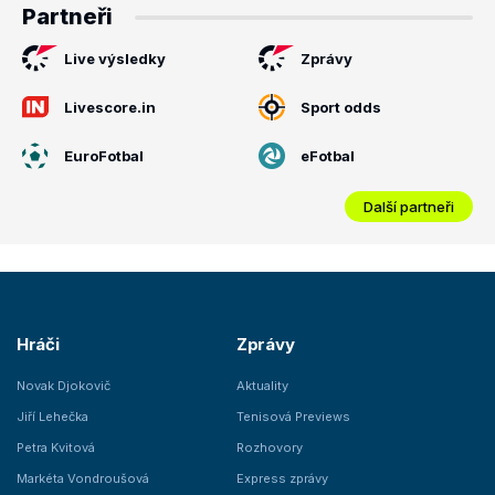
Partneři
Live výsledky
Zprávy
Livescore.in
Sport odds
EuroFotbal
eFotbal
Další partneři
Hráči
Zprávy
Novak Djokovič
Aktuality
Jiří Lehečka
Tenisová Previews
Petra Kvitová
Rozhovory
Markéta Vondroušová
Express zprávy