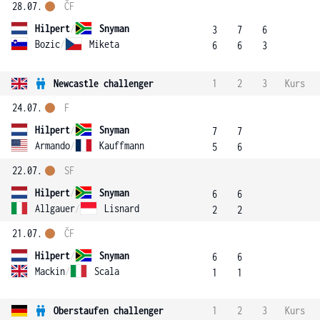
28.07.
ČF
Hilpert
/
Snyman
3
7
6
Bozic
/
Miketa
6
6
3
Newcastle challenger
1
2
3
Kurs
24.07.
F
Hilpert
/
Snyman
7
7
Armando
/
Kauffmann
5
6
22.07.
SF
Hilpert
/
Snyman
6
6
Allgauer
/
Lisnard
2
2
21.07.
ČF
Hilpert
/
Snyman
6
6
Mackin
/
Scala
1
1
Oberstaufen challenger
1
2
3
Kurs