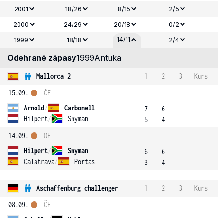
2001
18/26
8/15
2/5
2000
24/29
20/18
0/2
14/11
1999
18/18
2/4
Odehrané zápasy
1999
Antuka
Mallorca 2
1
2
3
Kurs
15.09.
ČF
Arnold
/
Carbonell
7
6
Hilpert
/
Snyman
5
4
14.09.
OF
Hilpert
/
Snyman
6
6
Calatrava
/
Portas
3
4
Aschaffenburg challenger
1
2
3
Kurs
08.09.
ČF