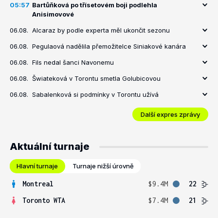
05:57
Bartůňková po třísetovém boji podlehla
Anisimovové
06.08.
Alcaraz by podle experta měl ukončit sezonu
06.08.
Pegulaová nadělila přemožitelce Siniakové kanára
06.08.
Fils nedal šanci Navonemu
06.08.
Šwiateková v Torontu smetla Golubicovou
06.08.
Sabalenková si podmínky v Torontu užívá
Další expres zprávy
Aktuální turnaje
Hlavní turnaje
Turnaje nižší úrovně
Montreal
$9.4M
22
Toronto WTA
$7.4M
21