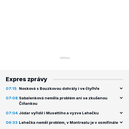
Expres zprávy
07:15
Nosková s Bouzkovou dohrály i ve čtyřhře
07:08
Sabalenková neměla problém ani se zkušenou
Číňankou
07:04
Jódar vyřídil i Musettiho a vyzve Lehečku
06:33
Lehečka neměl problém, v Montrealu je v osmifinále