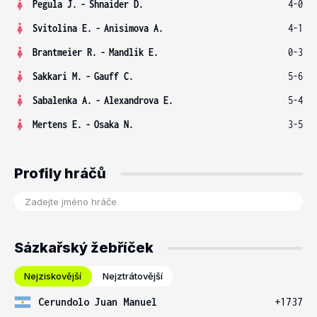
Pegula J.
-
Shnaider D.
4-0
Svitolina E.
-
Anisimova A.
4-1
Brantmeier R.
-
Mandlik E.
0-3
Sakkari M.
-
Gauff C.
5-6
Sabalenka A.
-
Alexandrova E.
5-4
Mertens E.
-
Osaka N.
3-5
Profily hráčů
Sázkařský žebříček
Nejziskovější
Nejztrátovější
Cerundolo Juan Manuel
+1737