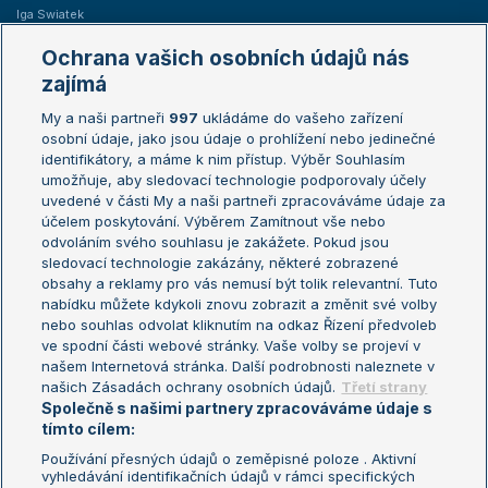
Iga Swiatek
Marie Bouzková
Ochrana vašich osobních údajů nás
Žebříčky
Kalendář turnajů
zajímá
My a naši partneři
997
ukládáme do vašeho zařízení
Žebříček ATP (muži)
Australian Open
osobní údaje, jako jsou údaje o prohlížení nebo jedinečné
Žebříček WTA (ženy)
French Open
identifikátory, a máme k nim přístup. Výběr Souhlasím
umožňuje, aby sledovací technologie podporovaly účely
Sázkařský žebříček
Wimbledon
uvedené v části My a naši partneři zpracováváme údaje za
US Open
účelem poskytování. Výběrem Zamítnout vše nebo
odvoláním svého souhlasu je zakážete. Pokud jsou
Turnaj mistrů
sledovací technologie zakázány, některé zobrazené
Turnaj mistryň
obsahy a reklamy pro vás nemusí být tolik relevantní. Tuto
Aktualní trendy
nabídku můžete kdykoli znovu zobrazit a změnit své volby
nebo souhlas odvolat kliknutím na odkaz Řízení předvoleb
ve spodní části webové stránky. Vaše volby se projeví v
Fotbalové přestupy
našem Internetová stránka. Další podrobnosti naleznete v
Livesport Daily
našich Zásadách ochrany osobních údajů.
Třetí strany
Společně s našimi partnery zpracováváme údaje s
LS Prague Open
tímto cílem:
Používání přesných údajů o zeměpisné poloze . Aktivní
vyhledávání identifikačních údajů v rámci specifických