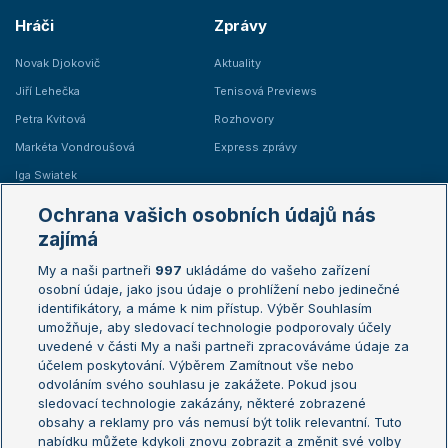
Hráči
Zprávy
Novak Djokovič
Aktuality
Jiří Lehečka
Tenisová Previews
Petra Kvitová
Rozhovory
Markéta Vondroušová
Express zprávy
Iga Swiatek
Marie Bouzková
Ochrana vašich osobních údajů nás
Žebříčky
Kalendář turnajů
zajímá
My a naši partneři
997
ukládáme do vašeho zařízení
Žebříček ATP (muži)
Australian Open
osobní údaje, jako jsou údaje o prohlížení nebo jedinečné
Žebříček WTA (ženy)
French Open
identifikátory, a máme k nim přístup. Výběr Souhlasím
umožňuje, aby sledovací technologie podporovaly účely
Sázkařský žebříček
Wimbledon
uvedené v části My a naši partneři zpracováváme údaje za
US Open
účelem poskytování. Výběrem Zamítnout vše nebo
odvoláním svého souhlasu je zakážete. Pokud jsou
Turnaj mistrů
sledovací technologie zakázány, některé zobrazené
Turnaj mistryň
obsahy a reklamy pro vás nemusí být tolik relevantní. Tuto
Aktualní trendy
nabídku můžete kdykoli znovu zobrazit a změnit své volby