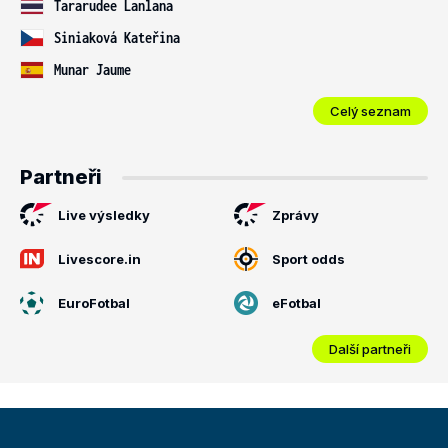
Tararudee Lanlana
Siniaková Kateřina
Munar Jaume
Celý seznam
Partneři
Live výsledky
Zprávy
Livescore.in
Sport odds
EuroFotbal
eFotbal
Další partneři