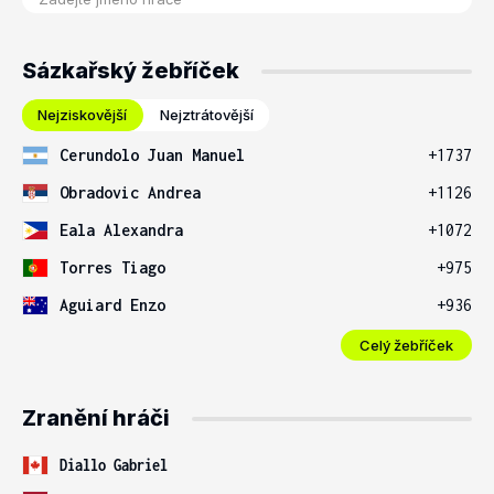
Sázkařský žebříček
Nejziskovější
Nejztrátovější
Cerundolo Juan Manuel
+1737
Obradovic Andrea
+1126
Eala Alexandra
+1072
Torres Tiago
+975
Aguiard Enzo
+936
Celý žebříček
Zranění hráči
Diallo Gabriel