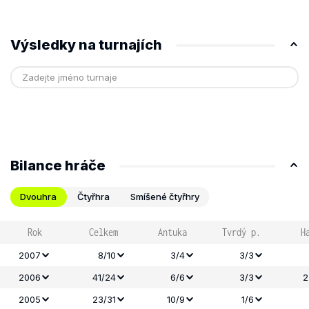
Výsledky na turnajích
Bilance hráče
Dvouhra
Čtyřhra
Smíšené čtyřhry
Rok
Celkem
Antuka
Tvrdý p.
H
2007
8/10
3/4
3/3
2006
41/24
6/6
3/3
2
2005
23/31
10/9
1/6