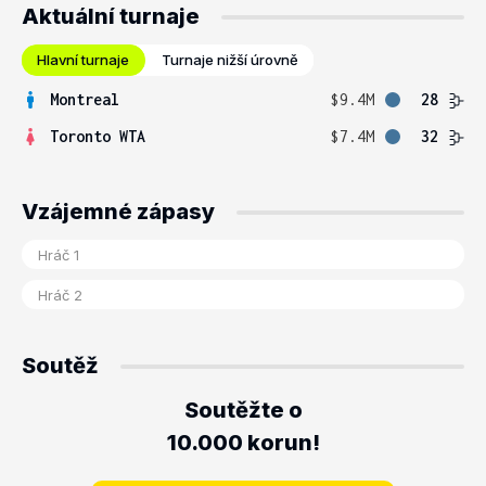
Aktuální turnaje
Hlavní turnaje
Turnaje nižší úrovně
Montreal
$9.4M
28
Toronto WTA
$7.4M
32
Vzájemné zápasy
Soutěž
Soutěžte o
10.000 korun!