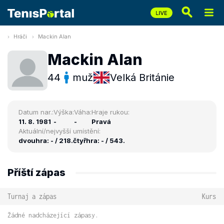
Hráči
Mackin Alan
Mackin Alan
44
muž
Velká Británie
Datum nar.:
Výška:
Váha:
Hraje rukou:
11. 8. 1981
-
-
Pravá
Aktuální/nejvyšší umístění:
dvouhra: - / 218.
čtyřhra: - / 543.
Příští zápas
Turnaj a zápas
Kurs
Žádné nadcházející zápasy.