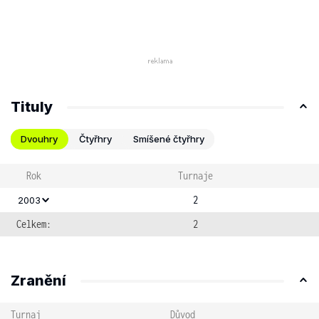
Tituly
Dvouhry
Čtyřhry
Smíšené čtyřhry
Rok
Turnaje
2
2003
Celkem:
2
Zranění
Turnaj
Důvod