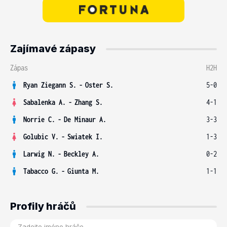
Zajímavé zápasy
Zápas
H2H
Ryan Ziegann S.
-
Oster S.
5-0
Sabalenka A.
-
Zhang S.
4-1
Norrie C.
-
De Minaur A.
3-3
Golubic V.
-
Swiatek I.
1-3
Larwig N.
-
Beckley A.
0-2
Tabacco G.
-
Giunta M.
1-1
Profily hráčů