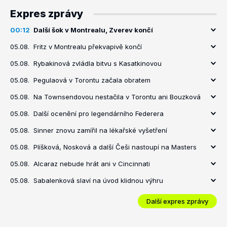
Expres zprávy
00:12
Další šok v Montrealu, Zverev končí
05.08.
Fritz v Montrealu překvapivě končí
05.08.
Rybakinová zvládla bitvu s Kasatkinovou
05.08.
Pegulaová v Torontu začala obratem
05.08.
Na Townsendovou nestačila v Torontu ani Bouzková
05.08.
Další ocenění pro legendárního Federera
05.08.
Sinner znovu zamířil na lékařské vyšetření
05.08.
Plíšková, Nosková a další Češi nastoupí na Masters
05.08.
Alcaraz nebude hrát ani v Cincinnati
05.08.
Sabalenková slaví na úvod klidnou výhru
Další expres zprávy