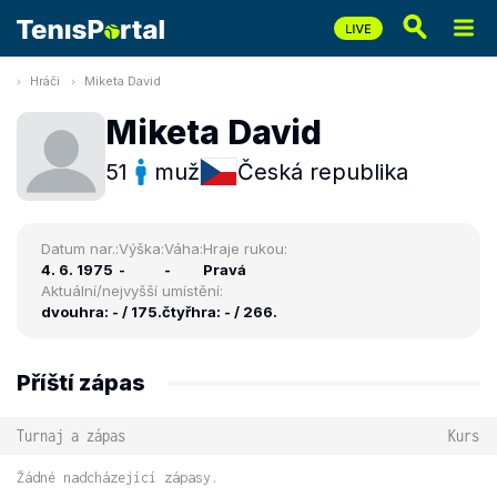
Hráči
Miketa David
Miketa David
51
muž
Česká republika
Datum nar.:
Výška:
Váha:
Hraje rukou:
4. 6. 1975
-
-
Pravá
Aktuální/nejvyšší umístění:
dvouhra: - / 175.
čtyřhra: - / 266.
Příští zápas
Turnaj a zápas
Kurs
Žádné nadcházející zápasy.