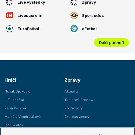
Live výsledky
Zprávy
Livescore.in
Sport odds
EuroFotbal
eFotbal
Další partneři
Hráči
Zprávy
Novak Djokovič
Aktuality
Jiří Lehečka
Tenisová Previews
Petra Kvitová
Rozhovory
Markéta Vondroušová
Express zprávy
Iga Swiatek
Marie Bouzková