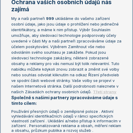
Ochrana vašich osobních údajů nás
Žebříčky
Kalendář turnajů
zajímá
My a naši partneři
999
ukládáme do vašeho zařízení
Žebříček ATP (muži)
Australian Open
osobní údaje, jako jsou údaje o prohlížení nebo jedinečné
Žebříček WTA (ženy)
French Open
identifikátory, a máme k nim přístup. Výběr Souhlasím
umožňuje, aby sledovací technologie podporovaly účely
Sázkařský žebříček
Wimbledon
uvedené v části My a naši partneři zpracováváme údaje za
US Open
účelem poskytování. Výběrem Zamítnout vše nebo
odvoláním svého souhlasu je zakážete. Pokud jsou
Turnaj mistrů
sledovací technologie zakázány, některé zobrazené
Turnaj mistryň
obsahy a reklamy pro vás nemusí být tolik relevantní. Tuto
Aktualní trendy
nabídku můžete kdykoli znovu zobrazit a změnit své volby
nebo souhlas odvolat kliknutím na odkaz Řízení předvoleb
ve spodní části webové stránky. Vaše volby se projeví v
Fotbalové přestupy
našem Internetová stránka. Další podrobnosti naleznete v
Livesport Daily
našich Zásadách ochrany osobních údajů.
Třetí strany
Společně s našimi partnery zpracováváme údaje s
LS Prague Open
tímto cílem:
Používání přesných údajů o zeměpisné poloze . Aktivní
vyhledávání identifikačních údajů v rámci specifických
vlastností zařízení . Ukládání a/nebo přístup k informacím v
Podmínky užití
Nastavení soukromí
zařízení . Personalizovaná reklama a obsah, měření reklam
GDPR a žurnalistika
Reklama
a obsahu, průzkum publika a rozvoj služeb .
Informace o zpracování osobních