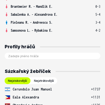
Brantmeier R.
-
Mandlik E.
0-3
Sabalenka A.
-
Alexandrova E.
5-4
Pieleanu R.
-
Andreescu S.
3-4
Samsonova L.
-
Rybakina E.
4-2
Profily hráčů
Sázkařský žebříček
Nejziskovější
Nejztrátovější
Cerundolo Juan Manuel
+1737
Eala Alexandra
+1131