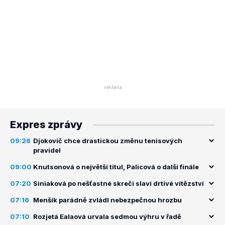
Expres zprávy
09:26
Djokovič chce drastickou změnu tenisových
pravidel
09:00
Knutsonová o největší titul, Palicová o další finále
07:20
Siniaková po nešťastné skreči slaví drtivé vítězství
07:16
Menšík parádně zvládl nebezpečnou hrozbu
07:10
Rozjetá Ealaová urvala sedmou výhru v řadě