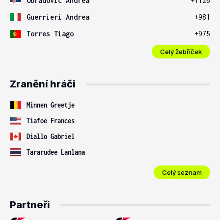
Obradovic Andrea
+1126
Guerrieri Andrea
+981
Torres Tiago
+975
Celý žebříček
Zranění hráči
Minnen Greetje
Tiafoe Frances
Diallo Gabriel
Tararudee Lanlana
Celý seznam
Partneři