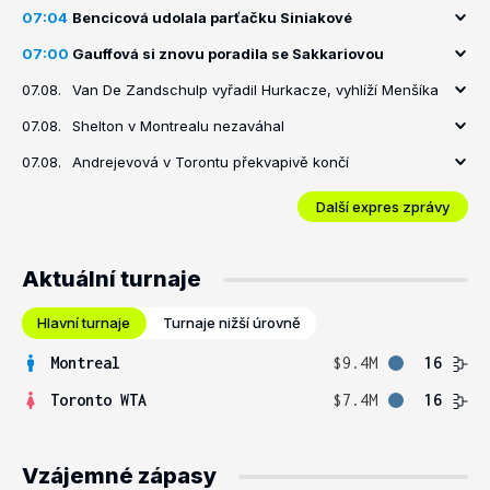
07:04
Bencicová udolala parťačku Siniakové
07:00
Gauffová si znovu poradila se Sakkariovou
07.08.
Van De Zandschulp vyřadil Hurkacze, vyhlíží Menšíka
07.08.
Shelton v Montrealu nezaváhal
07.08.
Andrejevová v Torontu překvapivě končí
Další expres zprávy
Aktuální turnaje
Hlavní turnaje
Turnaje nižší úrovně
Montreal
$9.4M
16
Toronto WTA
$7.4M
16
Vzájemné zápasy