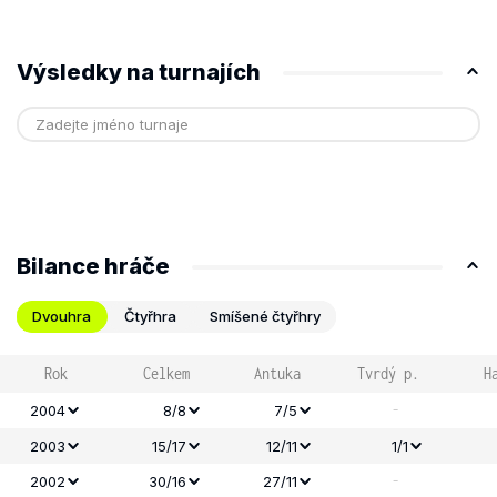
Výsledky na turnajích
Bilance hráče
Dvouhra
Čtyřhra
Smíšené čtyřhry
Rok
Celkem
Antuka
Tvrdý p.
H
-
2004
8/8
7/5
2003
15/17
12/11
1/1
-
2002
30/16
27/11