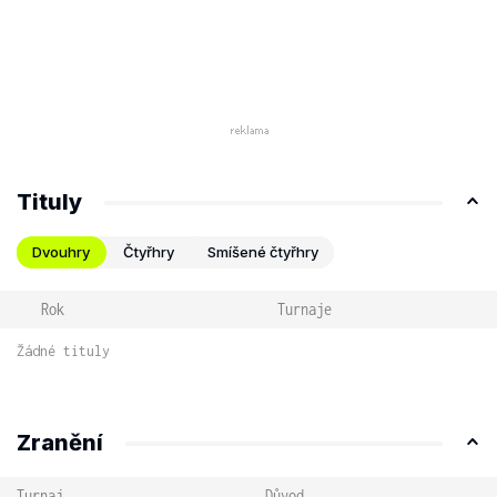
Tituly
Dvouhry
Čtyřhry
Smíšené čtyřhry
Rok
Turnaje
Žádné tituly
Zranění
Turnaj
Důvod