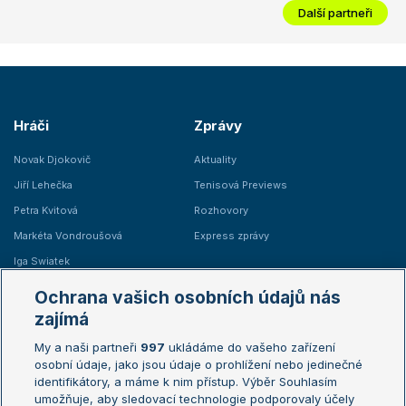
Další partneři
Hráči
Zprávy
Novak Djokovič
Aktuality
Jiří Lehečka
Tenisová Previews
Petra Kvitová
Rozhovory
Markéta Vondroušová
Express zprávy
Iga Swiatek
Marie Bouzková
Ochrana vašich osobních údajů nás
Žebříčky
Kalendář turnajů
zajímá
My a naši partneři
997
ukládáme do vašeho zařízení
Žebříček ATP (muži)
Australian Open
osobní údaje, jako jsou údaje o prohlížení nebo jedinečné
Žebříček WTA (ženy)
French Open
identifikátory, a máme k nim přístup. Výběr Souhlasím
umožňuje, aby sledovací technologie podporovaly účely
Sázkařský žebříček
Wimbledon