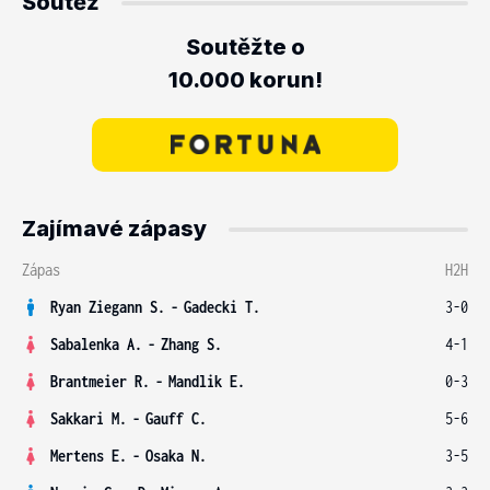
Soutěž
Soutěžte o
10.000 korun!
Zajímavé zápasy
Zápas
H2H
Ryan Ziegann S.
-
Gadecki T.
3-0
Sabalenka A.
-
Zhang S.
4-1
Brantmeier R.
-
Mandlik E.
0-3
Sakkari M.
-
Gauff C.
5-6
Mertens E.
-
Osaka N.
3-5