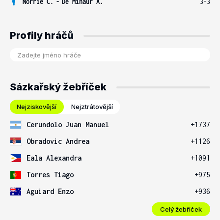
Norrie C.
-
De Minaur A.
3-3
Profily hráčů
Sázkařský žebříček
Nejziskovější
Nejztrátovější
Cerundolo Juan Manuel
+1737
Obradovic Andrea
+1126
Eala Alexandra
+1091
Torres Tiago
+975
Aguiard Enzo
+936
Celý žebříček