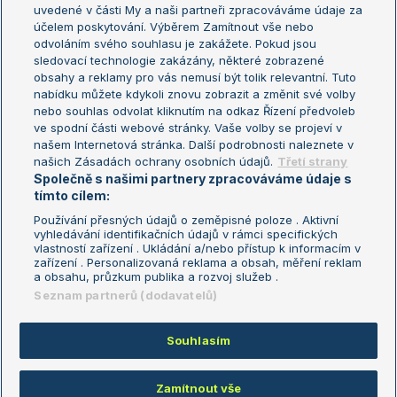
uvedené v části My a naši partneři zpracováváme údaje za
US Open
účelem poskytování. Výběrem Zamítnout vše nebo
odvoláním svého souhlasu je zakážete. Pokud jsou
Turnaj mistrů
sledovací technologie zakázány, některé zobrazené
Turnaj mistryň
obsahy a reklamy pro vás nemusí být tolik relevantní. Tuto
Aktualní trendy
nabídku můžete kdykoli znovu zobrazit a změnit své volby
nebo souhlas odvolat kliknutím na odkaz Řízení předvoleb
ve spodní části webové stránky. Vaše volby se projeví v
Fotbalové přestupy
našem Internetová stránka. Další podrobnosti naleznete v
Livesport Daily
našich Zásadách ochrany osobních údajů.
Třetí strany
Společně s našimi partnery zpracováváme údaje s
LS Prague Open
tímto cílem:
Používání přesných údajů o zeměpisné poloze . Aktivní
vyhledávání identifikačních údajů v rámci specifických
vlastností zařízení . Ukládání a/nebo přístup k informacím v
Podmínky užití
Nastavení soukromí
zařízení . Personalizovaná reklama a obsah, měření reklam
GDPR a žurnalistika
Reklama
a obsahu, průzkum publika a rozvoj služeb .
Informace o zpracování osobních
Kontakt
Seznam partnerů (dodavatelů)
údajů
Tiráž
Souhlasím
Copyright © 2008-2026 TenisPortal.cz. Využíváme zpravodajství ČTK.
Zamítnout vše