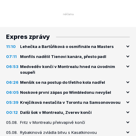
Expres zprávy
11:10
Lehečka a Bartůňková o osmifinále na Masters
07:11
Monfils nadělil Tienovi kanára, přesto padl
06:53
Medveděv končí v Montrealu hned na úvodním
soupeři
06:26
Menšík se na postup do třetího kola nadřel
06:05
Noskové první zápas po Wimbledonu nevyšel
05:39
Krejčíková nestačila v Torontu na Samsonovovou
00:12
Další šok v Montrealu, Zverev končí
05.08.
Fritz v Montrealu překvapivě končí
05.08.
Rybakinová zvládla bitvu s Kasatkinovou