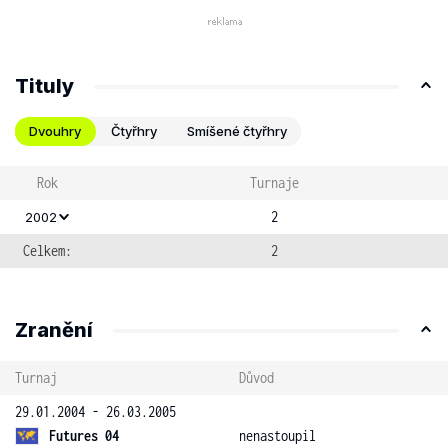
Tituly
Dvouhry
Čtyřhry
Smíšené čtyřhry
Rok
Turnaje
2
2002
Celkem:
2
Zranění
Turnaj
Důvod
29.01.2004 - 26.03.2005
Futures 04
nenastoupil