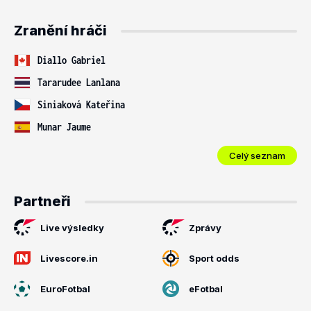
Zranění hráči
Diallo Gabriel
Tararudee Lanlana
Siniaková Kateřina
Munar Jaume
Celý seznam
Partneři
Live výsledky
Zprávy
Livescore.in
Sport odds
EuroFotbal
eFotbal