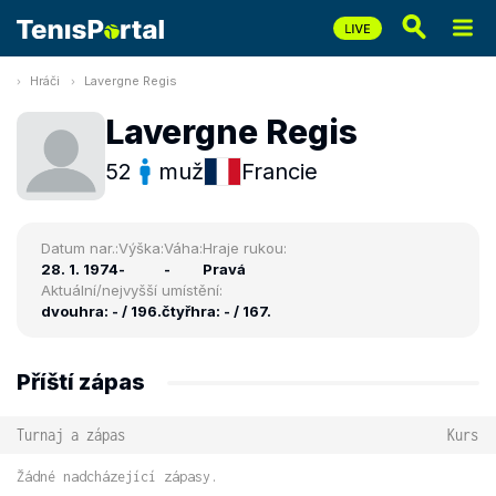
Hráči
Lavergne Regis
Lavergne Regis
52
muž
Francie
Datum nar.:
Výška:
Váha:
Hraje rukou:
28. 1. 1974
-
-
Pravá
Aktuální/nejvyšší umístění:
dvouhra: - / 196.
čtyřhra: - / 167.
Příští zápas
Turnaj a zápas
Kurs
Žádné nadcházející zápasy.