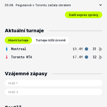
05.08.
Pegulaová v Torontu začala obratem
Další expres zprávy
Aktuální turnaje
Hlavní turnaje
Turnaje nižší úrovně
Montreal
$9.4M
31
Toronto WTA
$7.4M
32
Vzájemné zápasy