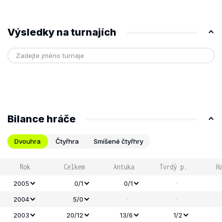
Výsledky na turnajích
Bilance hráče
Dvouhra
Čtyřhra
Smíšené čtyřhry
Rok
Celkem
Antuka
Tvrdý p.
H
-
2005
0/1
0/1
-
-
2004
5/0
2003
20/12
13/6
1/2