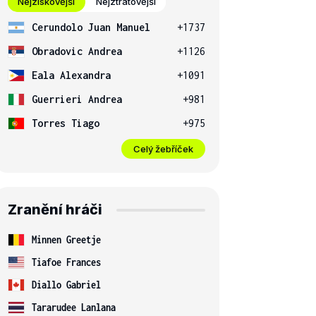
Nejziskovější
Nejztrátovější
Cerundolo Juan Manuel
+1737
Obradovic Andrea
+1126
Eala Alexandra
+1091
Guerrieri Andrea
+981
Torres Tiago
+975
Celý žebříček
Zranění hráči
Minnen Greetje
Tiafoe Frances
Diallo Gabriel
Tararudee Lanlana