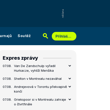
urnajů
Soutěž
Přihlášení
Expres zprávy
07.08.
Van De Zandschulp vyřadil
Hurkacze, vyhlíží Menšíka
07.08.
Shelton v Montrealu nezaváhal
07.08.
Andrejevová v Torontu překvapivě
končí
07.08.
Griekspoor si v Montrealu zahraje
o čtvrtfinále