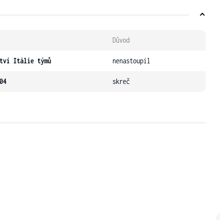
Důvod
tví Itálie týmů
nenastoupil
04
skreč