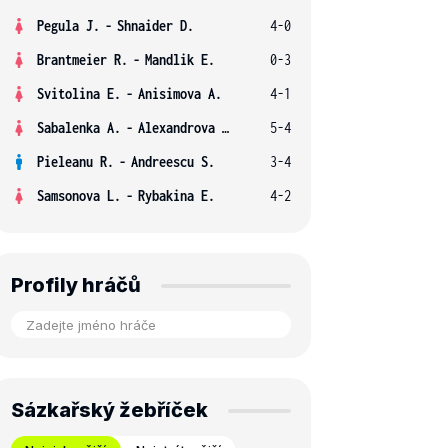
Pegula J.
-
Shnaider D.
4-0
Brantmeier R.
-
Mandlik E.
0-3
Svitolina E.
-
Anisimova A.
4-1
Sabalenka A.
-
Alexandrova E.
5-4
Pieleanu R.
-
Andreescu S.
3-4
Samsonova L.
-
Rybakina E.
4-2
Profily hráčů
Sázkařský žebříček