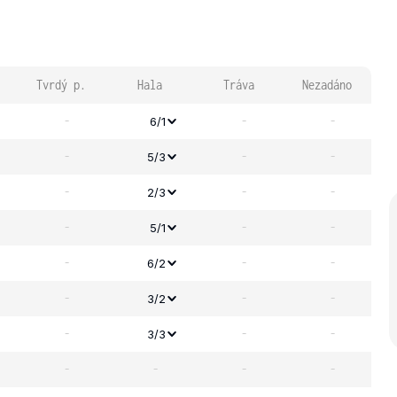
Tvrdý p.
Hala
Tráva
Nezadáno
-
-
-
6/1
-
-
-
5/3
-
-
-
2/3
-
-
-
5/1
-
-
-
6/2
-
-
-
3/2
-
-
-
3/3
-
-
-
-