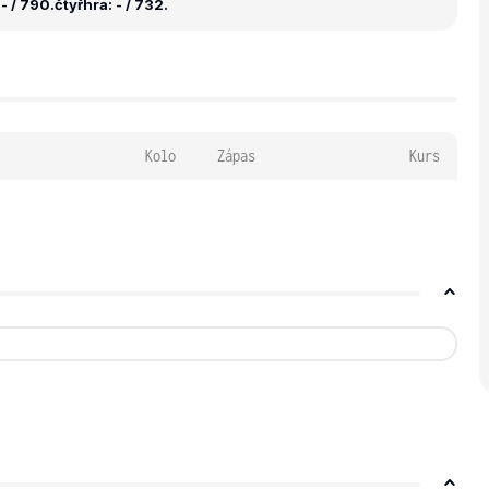
- / 790.
čtyřhra: - / 732.
Kolo
Zápas
Kurs