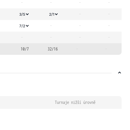
-
-
-
-
-
-
3/5
2/1
-
-
-
7/2
-
-
-
-
10/7
32/16
-
-
Turnaje nižší úrovně