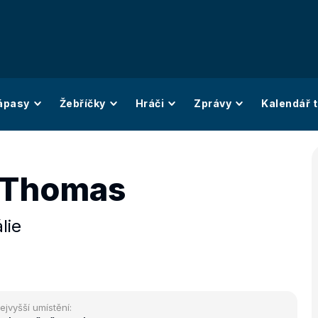
ápasy
Žebříčky
Hráči
Zprávy
Kalendář t
 Thomas
álie
ejvyšší umístění: