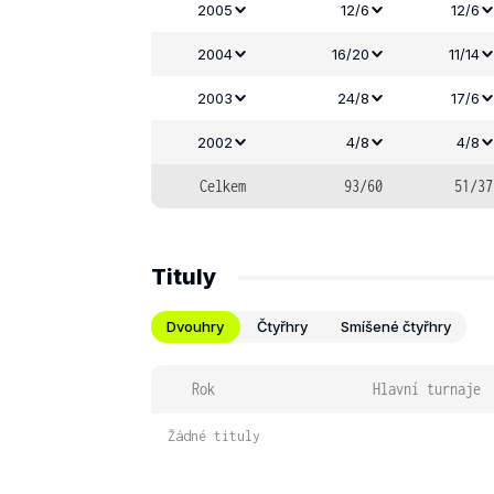
2005
12/6
12/6
2004
16/20
11/14
2003
24/8
17/6
2002
4/8
4/8
Celkem
93/60
51/37
Tituly
Dvouhry
Čtyřhry
Smíšené čtyřhry
Rok
Hlavní turnaje
Žádné tituly