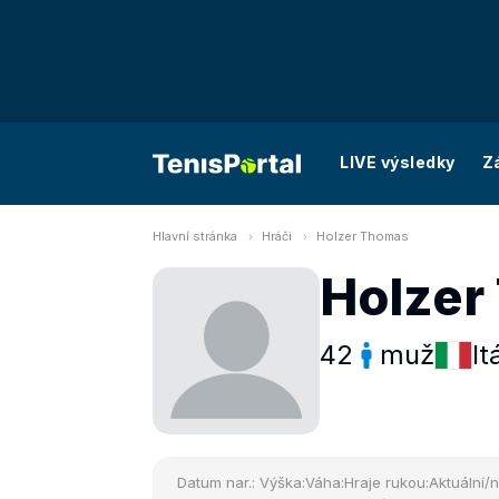
LIVE výsledky
Z
Hlavní stránka
Hráči
Holzer Thomas
Holzer
42
muž
It
Datum nar.:
Výška:
Váha:
Hraje rukou:
Aktuální/n