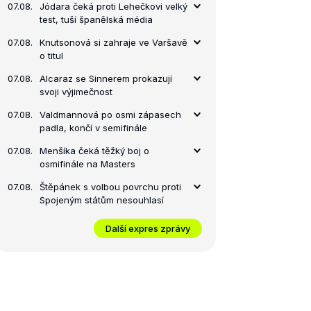
07.08.
Jódara čeká proti Lehečkovi velký
test, tuší španělská média
07.08.
Knutsonová si zahraje ve Varšavě
o titul
07.08.
Alcaraz se Sinnerem prokazují
svoji výjimečnost
07.08.
Valdmannová po osmi zápasech
padla, končí v semifinále
07.08.
Menšíka čeká těžký boj o
osmifinále na Masters
07.08.
Štěpánek s volbou povrchu proti
Spojeným státům nesouhlasí
Další expres zprávy