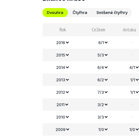
Dvouhra
Čtyřhra
Smíšené čtyřhry
Rok
Celkem
Antuka
-
2016
6/1
-
2015
5/3
2014
6/4
4/1
2013
6/2
1/1
2012
7/3
1/1
-
2011
3/2
-
2010
3/3
2009
1/0
1/0