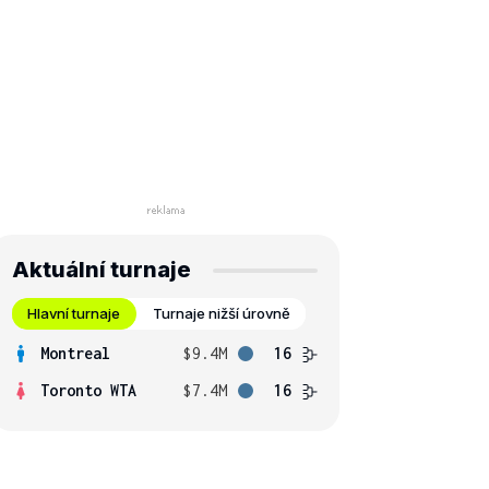
Aktuální turnaje
Hlavní turnaje
Turnaje nižší úrovně
Montreal
$9.4M
16
Toronto WTA
$7.4M
16