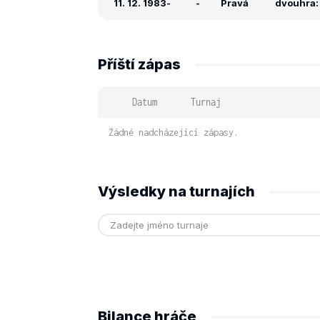
11. 12. 1983
-
-
Pravá
dvouhra: 
Příští zápas
Datum
Turnaj
Žádné nadcházející zápasy.
Výsledky na turnajích
Bilance hráče