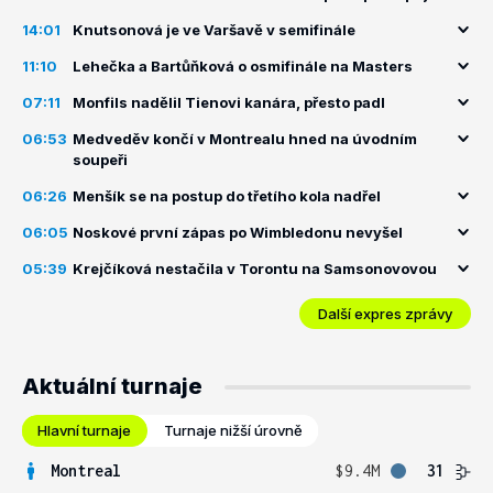
14:01
Knutsonová je ve Varšavě v semifinále
11:10
Lehečka a Bartůňková o osmifinále na Masters
07:11
Monfils nadělil Tienovi kanára, přesto padl
06:53
Medveděv končí v Montrealu hned na úvodním
soupeři
06:26
Menšík se na postup do třetího kola nadřel
06:05
Noskové první zápas po Wimbledonu nevyšel
05:39
Krejčíková nestačila v Torontu na Samsonovovou
Další expres zprávy
Aktuální turnaje
Hlavní turnaje
Turnaje nižší úrovně
Montreal
$9.4M
31