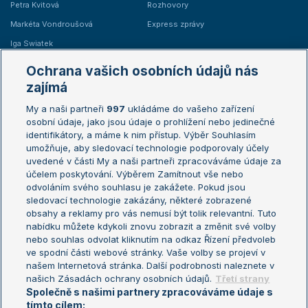
Petra Kvitová
Rozhovory
Markéta Vondroušová
Express zprávy
Iga Swiatek
Marie Bouzková
Ochrana vašich osobních údajů nás
Žebříčky
Kalendář turnajů
zajímá
My a naši partneři
997
ukládáme do vašeho zařízení
Žebříček ATP (muži)
Australian Open
osobní údaje, jako jsou údaje o prohlížení nebo jedinečné
Žebříček WTA (ženy)
French Open
identifikátory, a máme k nim přístup. Výběr Souhlasím
umožňuje, aby sledovací technologie podporovaly účely
Sázkařský žebříček
Wimbledon
uvedené v části My a naši partneři zpracováváme údaje za
US Open
účelem poskytování. Výběrem Zamítnout vše nebo
odvoláním svého souhlasu je zakážete. Pokud jsou
Turnaj mistrů
sledovací technologie zakázány, některé zobrazené
Turnaj mistryň
obsahy a reklamy pro vás nemusí být tolik relevantní. Tuto
Aktualní trendy
nabídku můžete kdykoli znovu zobrazit a změnit své volby
nebo souhlas odvolat kliknutím na odkaz Řízení předvoleb
ve spodní části webové stránky. Vaše volby se projeví v
Fotbalové přestupy
našem Internetová stránka. Další podrobnosti naleznete v
Livesport Daily
našich Zásadách ochrany osobních údajů.
Třetí strany
Společně s našimi partnery zpracováváme údaje s
LS Prague Open
tímto cílem: