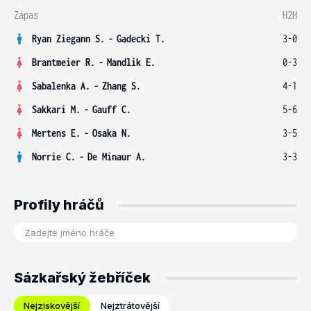
Zápas
H2H
Ryan Ziegann S.
-
Gadecki T.
3-0
Brantmeier R.
-
Mandlik E.
0-3
Sabalenka A.
-
Zhang S.
4-1
Sakkari M.
-
Gauff C.
5-6
Mertens E.
-
Osaka N.
3-5
Norrie C.
-
De Minaur A.
3-3
Profily hráčů
Sázkařský žebříček
Nejziskovější
Nejztrátovější