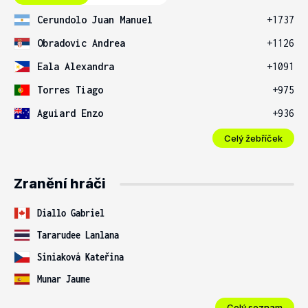
Cerundolo Juan Manuel
+1737
Obradovic Andrea
+1126
Eala Alexandra
+1091
Torres Tiago
+975
Aguiard Enzo
+936
Celý žebříček
Zranění hráči
Diallo Gabriel
Tararudee Lanlana
Siniaková Kateřina
Munar Jaume
Celý seznam