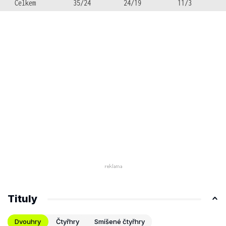
Celkem
35/24
24/19
11/3
Tituly
Dvouhry
Čtyřhry
Smíšené čtyřhry