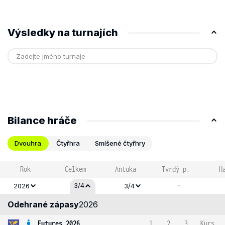
Výsledky na turnajích
Bilance hráče
Dvouhra
Čtyřhra
Smíšené čtyřhry
Rok
Celkem
Antuka
Tvrdý p.
H
-
3/4
2026
3/4
Odehrané zápasy
2026
Futures 2026
1
2
3
Kurs