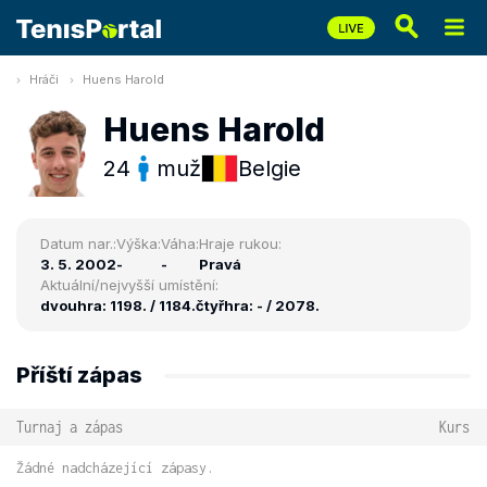
Hráči
Huens Harold
Huens Harold
24
muž
Belgie
Datum nar.:
Výška:
Váha:
Hraje rukou:
3. 5. 2002
-
-
Pravá
Aktuální/nejvyšší umístění:
dvouhra: 1198. / 1184.
čtyřhra: - / 2078.
Příští zápas
Turnaj a zápas
Kurs
Žádné nadcházející zápasy.