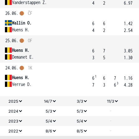
Vanderstappen Z.
4
2
6.97
26.06.
ČF
Wallin O.
6
6
1.42
Huens H.
4
2
2.54
25.06.
OF
Huens H.
6
7
3.05
Demanet E.
3
5
1.30
24.06.
1K
1
Huens H.
6
6
7
1.16
3
Verrue D.
7
3
6
4.28
2025
14/7
3/3
11/3
-
2024
5/3
5/3
-
2023
5/4
5/4
-
2022
8/6
8/5