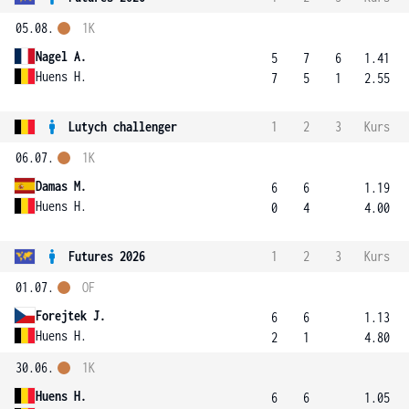
05.08.
1K
Nagel A.
5
7
6
1.41
Huens H.
7
5
1
2.55
Lutych challenger
1
2
3
Kurs
06.07.
1K
Damas M.
6
6
1.19
Huens H.
0
4
4.00
Futures 2026
1
2
3
Kurs
01.07.
OF
Forejtek J.
6
6
1.13
Huens H.
2
1
4.80
30.06.
1K
Huens H.
6
6
1.05