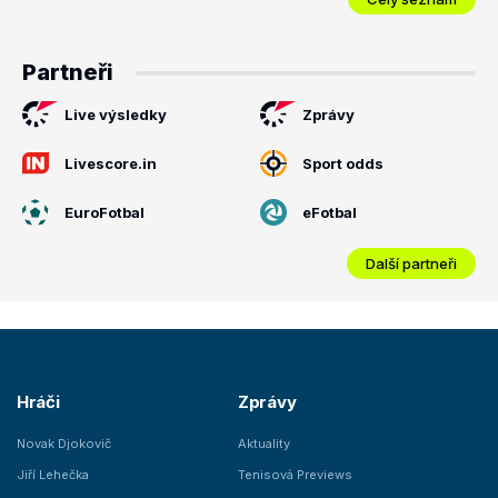
Partneři
Live výsledky
Zprávy
Livescore.in
Sport odds
EuroFotbal
eFotbal
Další partneři
Hráči
Zprávy
Novak Djokovič
Aktuality
Jiří Lehečka
Tenisová Previews