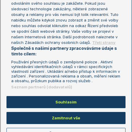
odvoláním svého souhlasu je zakážete. Pokud jsou
Turnaj mistrů
sledovací technologie zakázány, některé zobrazené
Turnaj mistryň
obsahy a reklamy pro vás nemusí být tolik relevantní. Tuto
Aktualní trendy
nabídku můžete kdykoli znovu zobrazit a změnit své volby
nebo souhlas odvolat kliknutím na odkaz Řízení předvoleb
ve spodní části webové stránky. Vaše volby se projeví v
Fotbalové přestupy
našem Internetová stránka. Další podrobnosti naleznete v
Livesport Daily
našich Zásadách ochrany osobních údajů.
Třetí strany
Společně s našimi partnery zpracováváme údaje s
LS Prague Open
tímto cílem:
Používání přesných údajů o zeměpisné poloze . Aktivní
vyhledávání identifikačních údajů v rámci specifických
vlastností zařízení . Ukládání a/nebo přístup k informacím v
Podmínky užití
Nastavení soukromí
zařízení . Personalizovaná reklama a obsah, měření reklam
GDPR a žurnalistika
Reklama
a obsahu, průzkum publika a rozvoj služeb .
Informace o zpracování osobních
Kontakt
Seznam partnerů (dodavatelů)
údajů
Tiráž
Souhlasím
Copyright © 2008-2026 TenisPortal.cz. Využíváme zpravodajství ČTK.
Zamítnout vše