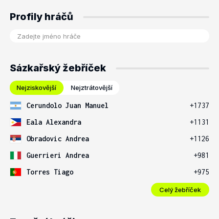
Profily hráčů
Sázkařský žebříček
Nejziskovější
Nejztrátovější
Cerundolo Juan Manuel
+1737
Eala Alexandra
+1131
Obradovic Andrea
+1126
Guerrieri Andrea
+981
Torres Tiago
+975
Celý žebříček