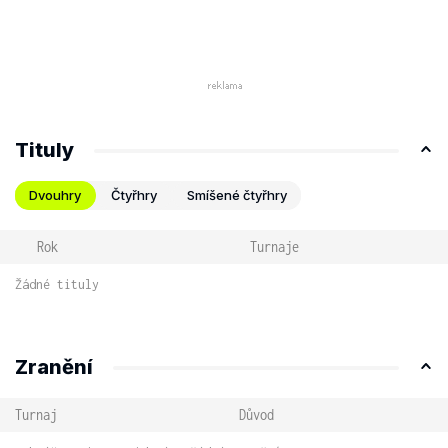
Tituly
Dvouhry
Čtyřhry
Smíšené čtyřhry
Rok
Turnaje
Žádné tituly
Zranění
Turnaj
Důvod