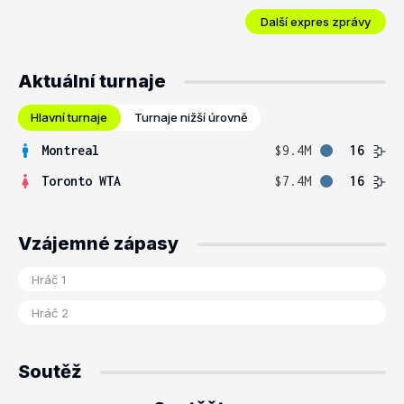
Další expres zprávy
Aktuální turnaje
Hlavní turnaje
Turnaje nižší úrovně
Montreal
$9.4M
16
Toronto WTA
$7.4M
16
Vzájemné zápasy
Soutěž