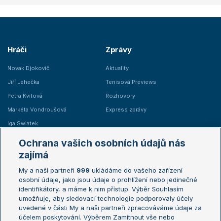
Hráči
Zprávy
Novak Djokovič
Aktuality
Jiří Lehečka
Tenisová Previews
Petra Kvitová
Rozhovory
Markéta Vondroušová
Express zprávy
Iga Swiatek
Marie Bouzková
Ochrana vašich osobních údajů nás
Žebříčky
Kalendář turnajů
zajímá
My a naši partneři
999
ukládáme do vašeho zařízení
Žebříček ATP (muži)
Australian Open
osobní údaje, jako jsou údaje o prohlížení nebo jedinečné
Žebříček WTA (ženy)
French Open
identifikátory, a máme k nim přístup. Výběr Souhlasím
umožňuje, aby sledovací technologie podporovaly účely
Sázkařský žebříček
Wimbledon
uvedené v části My a naši partneři zpracováváme údaje za
US Open
účelem poskytování. Výběrem Zamítnout vše nebo