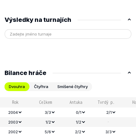
Výsledky na turnajích
Bilance hráče
Dvouhra
Čtyřhra
Smíšené čtyřhry
Rok
Celkem
Antuka
Tvrdý p.
H
2004
3/3
0/1
2/1
-
2003
1/2
1/2
2002
5/6
2/2
3/3