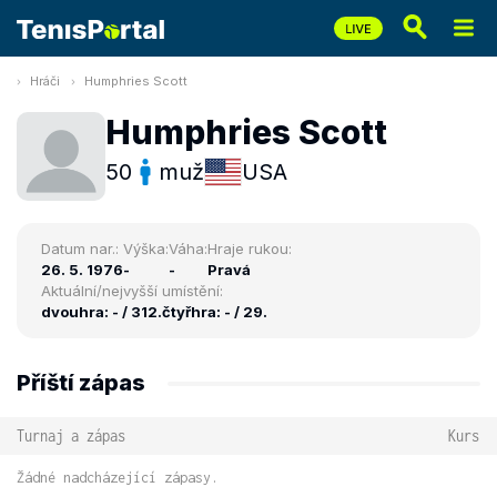
Hráči
Humphries Scott
Humphries Scott
50
muž
USA
Datum nar.:
Výška:
Váha:
Hraje rukou:
26. 5. 1976
-
-
Pravá
Aktuální/nejvyšší umístění:
dvouhra: - / 312.
čtyřhra: - / 29.
Příští zápas
Turnaj a zápas
Kurs
Žádné nadcházející zápasy.