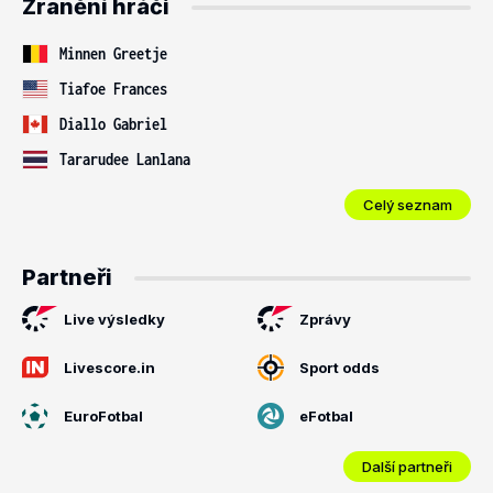
Zranění hráči
Minnen Greetje
Tiafoe Frances
Diallo Gabriel
Tararudee Lanlana
Celý seznam
Partneři
Live výsledky
Zprávy
Livescore.in
Sport odds
EuroFotbal
eFotbal
Další partneři