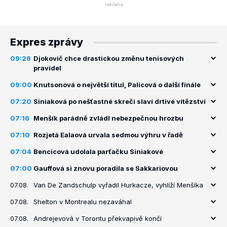
Expres zprávy
09:26
Djokovič chce drastickou změnu tenisových
pravidel
09:00
Knutsonová o největší titul, Palicová o další finále
07:20
Siniaková po nešťastné skreči slaví drtivé vítězství
07:16
Menšík parádně zvládl nebezpečnou hrozbu
07:10
Rozjetá Ealaová urvala sedmou výhru v řadě
07:04
Bencicová udolala parťačku Siniakové
07:00
Gauffová si znovu poradila se Sakkariovou
07.08.
Van De Zandschulp vyřadil Hurkacze, vyhlíží Menšíka
07.08.
Shelton v Montrealu nezaváhal
07.08.
Andrejevová v Torontu překvapivě končí