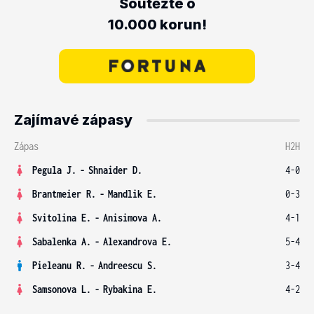
Soutěžte o
10.000 korun!
Zajímavé zápasy
Zápas
H2H
Pegula J.
-
Shnaider D.
4-0
Brantmeier R.
-
Mandlik E.
0-3
Svitolina E.
-
Anisimova A.
4-1
Sabalenka A.
-
Alexandrova E.
5-4
Pieleanu R.
-
Andreescu S.
3-4
Samsonova L.
-
Rybakina E.
4-2