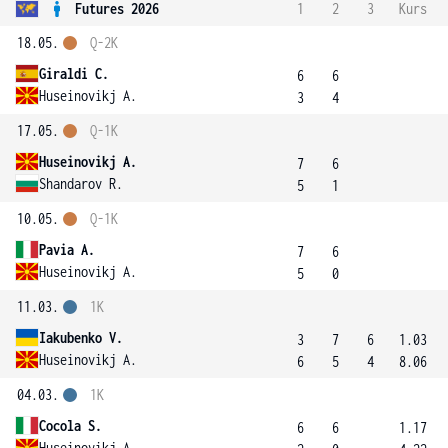
Futures 2026
1
2
3
Kurs
18.05.
Q-2K
Giraldi C.
6
6
Huseinovikj A.
3
4
17.05.
Q-1K
Huseinovikj A.
7
6
Shandarov R.
5
1
10.05.
Q-1K
Pavia A.
7
6
Huseinovikj A.
5
0
11.03.
1K
Iakubenko V.
3
7
6
1.03
Huseinovikj A.
6
5
4
8.06
04.03.
1K
Cocola S.
6
6
1.17
Huseinovikj A.