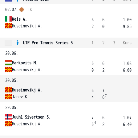
02.07.
1K
Weis A.
6
6
1.00
Huseinovikj A.
2
0
9.85
UTR Pro Tennis Series 5
1
2
3
Kurs
20.06.
Markovits M.
6
6
1.08
Huseinovikj A.
0
2
6.00
30.05.
Huseinovikj A.
6
7
7
Janev K.
4
6
29.05.
Juuhl Sivertsen S.
7
6
1.07
4
Huseinovikj A.
6
2
6.40