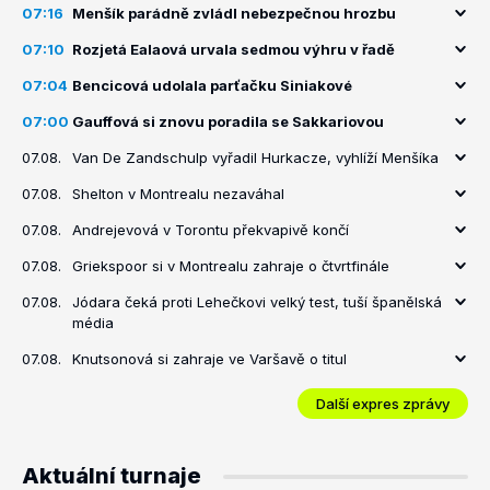
07:16
Menšík parádně zvládl nebezpečnou hrozbu
07:10
Rozjetá Ealaová urvala sedmou výhru v řadě
07:04
Bencicová udolala parťačku Siniakové
07:00
Gauffová si znovu poradila se Sakkariovou
07.08.
Van De Zandschulp vyřadil Hurkacze, vyhlíží Menšíka
07.08.
Shelton v Montrealu nezaváhal
07.08.
Andrejevová v Torontu překvapivě končí
07.08.
Griekspoor si v Montrealu zahraje o čtvrtfinále
07.08.
Jódara čeká proti Lehečkovi velký test, tuší španělská
média
07.08.
Knutsonová si zahraje ve Varšavě o titul
Další expres zprávy
Aktuální turnaje