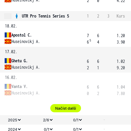
2
0
4.22
UTR Pro Tennis Series 5
1
2
3
Kurs
18.02.
Apostol C.
7
6
1.20
5
Huseinovikj A.
6
4
3.90
17.02.
Ghetu G.
6
6
1.02
Huseinovikj A.
2
1
9.20
16.02.
Vanta V.
6
6
1.04
Huseinovikj A.
0
2
7.80
Načíst další
-
2025
2/6
0/1
-
2024
0/1
0/1