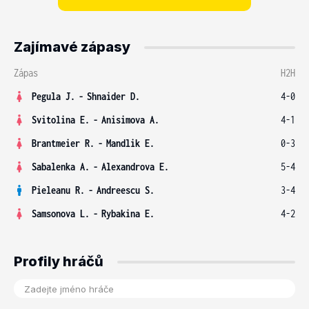
Zajímavé zápasy
Zápas
H2H
Pegula J.
-
Shnaider D.
4-0
Svitolina E.
-
Anisimova A.
4-1
Brantmeier R.
-
Mandlik E.
0-3
Sabalenka A.
-
Alexandrova E.
5-4
Pieleanu R.
-
Andreescu S.
3-4
Samsonova L.
-
Rybakina E.
4-2
Profily hráčů