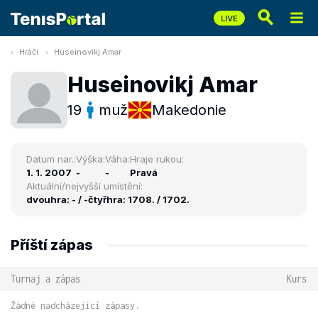
Hráči
Huseinovikj Amar
Huseinovikj Amar
19
muž
Makedonie
Datum nar.:
Výška:
Váha:
Hraje rukou:
1. 1. 2007
-
-
Pravá
Aktuální/nejvyšší umístění:
dvouhra: - / -
čtyřhra: 1708. / 1702.
Příští zápas
Turnaj a zápas
Kurs
Žádné nadcházející zápasy.