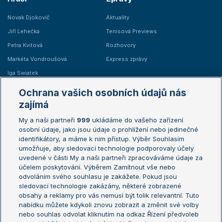
Novak Djokovič
Aktuality
Jiří Lehečka
Tenisová Previews
Petra Kvitová
Rozhovory
Markéta Vondroušová
Express zprávy
Iga Swiatek
Marie Bouzková
Ochrana vašich osobních údajů nás
Žebříčky
Kalendář turnajů
zajímá
My a naši partneři
999
ukládáme do vašeho zařízení
Žebříček ATP (muži)
Australian Open
osobní údaje, jako jsou údaje o prohlížení nebo jedinečné
Žebříček WTA (ženy)
French Open
identifikátory, a máme k nim přístup. Výběr Souhlasím
umožňuje, aby sledovací technologie podporovaly účely
Sázkařský žebříček
Wimbledon
uvedené v části My a naši partneři zpracováváme údaje za
US Open
účelem poskytování. Výběrem Zamítnout vše nebo
odvoláním svého souhlasu je zakážete. Pokud jsou
Turnaj mistrů
sledovací technologie zakázány, některé zobrazené
Turnaj mistryň
obsahy a reklamy pro vás nemusí být tolik relevantní. Tuto
Aktualní trendy
nabídku můžete kdykoli znovu zobrazit a změnit své volby
nebo souhlas odvolat kliknutím na odkaz Řízení předvoleb