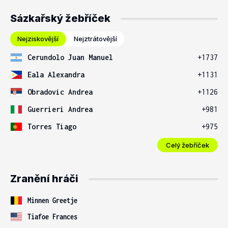
Sázkařský žebříček
Nejziskovější
Nejztrátovější
Cerundolo Juan Manuel
+1737
Eala Alexandra
+1131
Obradovic Andrea
+1126
Guerrieri Andrea
+981
Torres Tiago
+975
Celý žebříček
Zranění hráči
Minnen Greetje
Tiafoe Frances