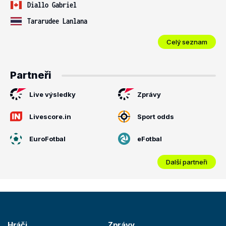
Diallo Gabriel
Tararudee Lanlana
Celý seznam
Partneři
Live výsledky
Zprávy
Livescore.in
Sport odds
EuroFotbal
eFotbal
Další partneři
Hráči
Zprávy