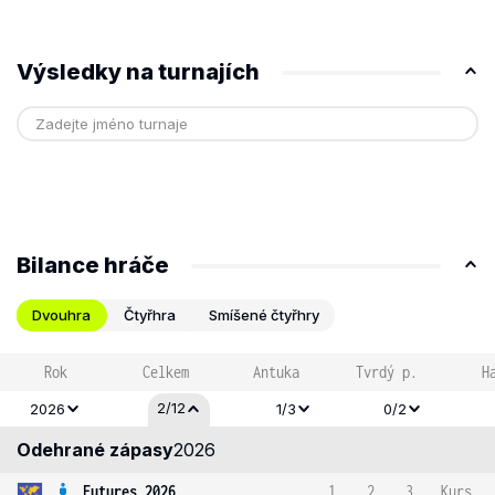
Výsledky na turnajích
Bilance hráče
Dvouhra
Čtyřhra
Smíšené čtyřhry
Rok
Celkem
Antuka
Tvrdý p.
H
2/12
2026
1/3
0/2
Odehrané zápasy
2026
Futures 2026
1
2
3
Kurs