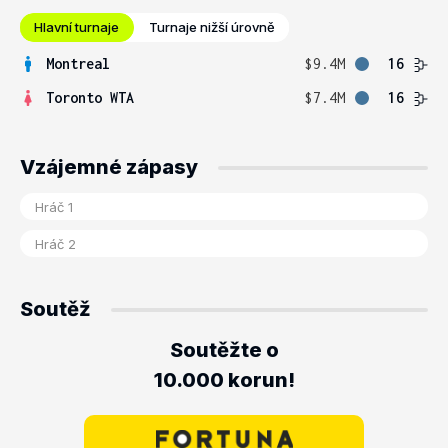
Hlavní turnaje
Turnaje nižší úrovně
Montreal
$9.4M
16
Toronto WTA
$7.4M
16
Vzájemné zápasy
Soutěž
Soutěžte o
10.000 korun!