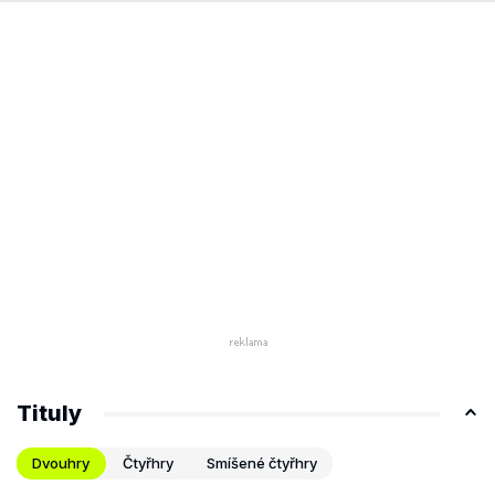
Tituly
Dvouhry
Čtyřhry
Smíšené čtyřhry