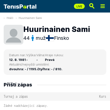
Hráči
Huurinainen Sami
Huurinainen Sami
44
muž
Finsko
Datum nar.:
Výška:
Váha:
Hraje rukou:
12. 8. 1981
-
-
Pravá
Aktuální/nejvyšší umístění:
dvouhra: - / 1195.
čtyřhra: - / 810.
Příští zápas
Turnaj a zápas
Kurs
Žádné nadcházející zápasy.