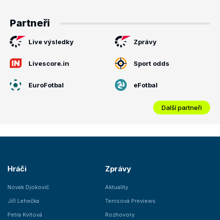
Partneři
Live výsledky
Zprávy
Livescore.in
Sport odds
EuroFotbal
eFotbal
Další partneři
Hráči
Zprávy
Novak Djokovič
Aktuality
Jiří Lehečka
Tenisová Previews
Petra Kvitová
Rozhovory