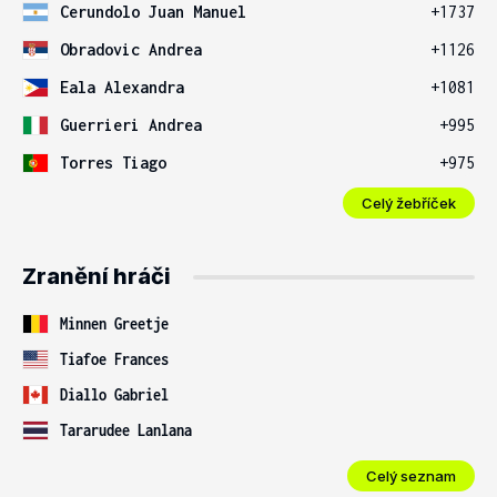
Cerundolo Juan Manuel
+1737
Obradovic Andrea
+1126
Eala Alexandra
+1081
Guerrieri Andrea
+995
Torres Tiago
+975
Celý žebříček
Zranění hráči
Minnen Greetje
Tiafoe Frances
Diallo Gabriel
Tararudee Lanlana
Celý seznam