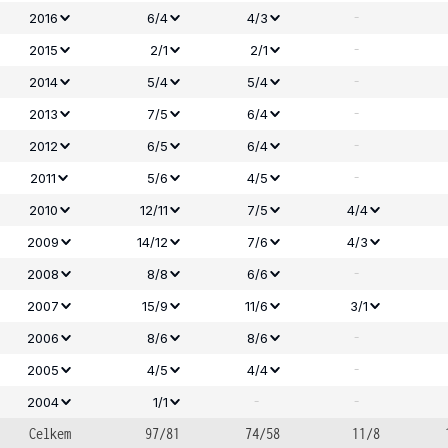
-
2016
6/4
4/3
-
2015
2/1
2/1
-
2014
5/4
5/4
-
2013
7/5
6/4
-
2012
6/5
6/4
-
2011
5/6
4/5
2010
12/11
7/5
4/4
2009
14/12
7/6
4/3
-
2008
8/8
6/6
2007
15/9
11/6
3/1
-
2006
8/6
8/6
-
2005
4/5
4/4
-
-
2004
1/1
Celkem
97/81
74/58
11/8