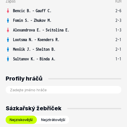
Zápas
H2H
Bencic B.
-
Gauff C.
2-6
Fomin S.
-
Zhukov M.
2-3
Alexandrova E.
-
Svitolina E.
1-3
Lootsma N.
-
Koenders R.
2-1
Menšík J.
-
Shelton B.
2-1
Sultanov K.
-
Binda A.
1-1
Profily hráčů
Sázkařský žebříček
Nejziskovější
Nejztrátovější