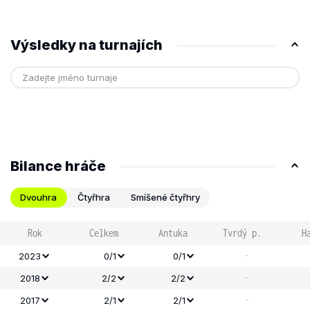
Výsledky na turnajích
Bilance hráče
Dvouhra
Čtyřhra
Smíšené čtyřhry
Rok
Celkem
Antuka
Tvrdý p.
H
-
2023
0/1
0/1
-
2018
2/2
2/2
-
2017
2/1
2/1