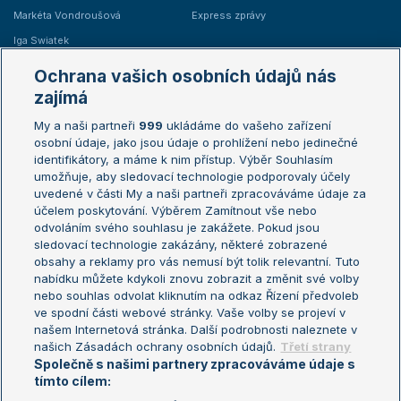
Markéta Vondroušová
Express zprávy
Iga Swiatek
Marie Bouzková
Ochrana vašich osobních údajů nás
Žebříčky
Kalendář turnajů
zajímá
My a naši partneři
999
ukládáme do vašeho zařízení
Žebříček ATP (muži)
Australian Open
osobní údaje, jako jsou údaje o prohlížení nebo jedinečné
Žebříček WTA (ženy)
French Open
identifikátory, a máme k nim přístup. Výběr Souhlasím
umožňuje, aby sledovací technologie podporovaly účely
Sázkařský žebříček
Wimbledon
uvedené v části My a naši partneři zpracováváme údaje za
US Open
účelem poskytování. Výběrem Zamítnout vše nebo
odvoláním svého souhlasu je zakážete. Pokud jsou
Turnaj mistrů
sledovací technologie zakázány, některé zobrazené
Turnaj mistryň
obsahy a reklamy pro vás nemusí být tolik relevantní. Tuto
Aktualní trendy
nabídku můžete kdykoli znovu zobrazit a změnit své volby
nebo souhlas odvolat kliknutím na odkaz Řízení předvoleb
ve spodní části webové stránky. Vaše volby se projeví v
Fotbalové přestupy
našem Internetová stránka. Další podrobnosti naleznete v
Livesport Daily
našich Zásadách ochrany osobních údajů.
Třetí strany
Společně s našimi partnery zpracováváme údaje s
LS Prague Open
tímto cílem: