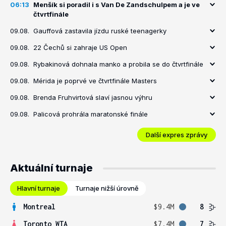
06:13
Menšík si poradil i s Van De Zandschulpem a je ve
čtvrtfinále
09.08.
Gauffová zastavila jízdu ruské teenagerky
09.08.
22 Čechů si zahraje US Open
09.08.
Rybakinová dohnala manko a probila se do čtvrtfinále
09.08.
Mérida je poprvé ve čtvrtfinále Masters
09.08.
Brenda Fruhvirtová slaví jasnou výhru
09.08.
Palicová prohrála maratonské finále
Další expres zprávy
Aktuální turnaje
Hlavní turnaje
Turnaje nižší úrovně
Montreal
$9.4M
8
Toronto WTA
$7.4M
7