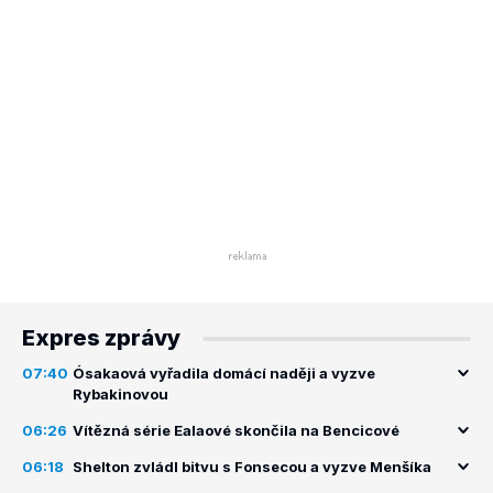
Expres zprávy
07:40
Ósakaová vyřadila domácí naději a vyzve
Rybakinovou
06:26
Vítězná série Ealaové skončila na Bencicové
06:18
Shelton zvládl bitvu s Fonsecou a vyzve Menšíka