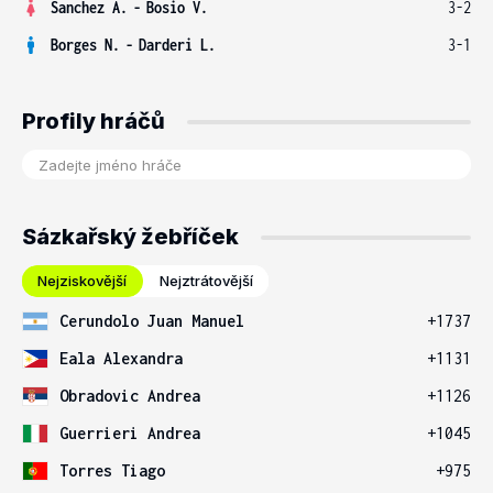
Sanchez A.
-
Bosio V.
3-2
Borges N.
-
Darderi L.
3-1
Profily hráčů
Sázkařský žebříček
Nejziskovější
Nejztrátovější
Cerundolo Juan Manuel
+1737
Eala Alexandra
+1131
Obradovic Andrea
+1126
Guerrieri Andrea
+1045
Torres Tiago
+975