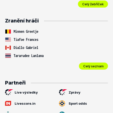
Celý žebříček
Zranění hráči
Minnen Greetje
Tiafoe Frances
Diallo Gabriel
Tararudee Lanlana
Celý seznam
Partneři
Live výsledky
Zprávy
Livescore.in
Sport odds