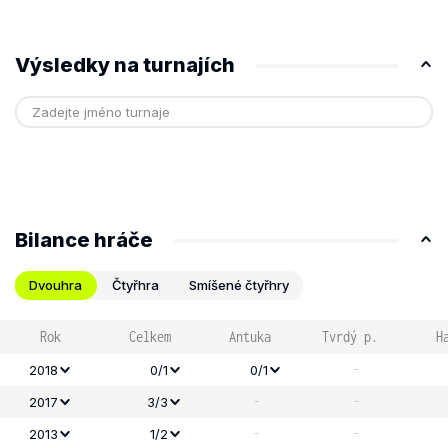
Výsledky na turnajích
Bilance hráče
Dvouhra
Čtyřhra
Smíšené čtyřhry
Rok
Celkem
Antuka
Tvrdý p.
H
-
2018
0/1
0/1
-
-
2017
3/3
-
-
2013
1/2