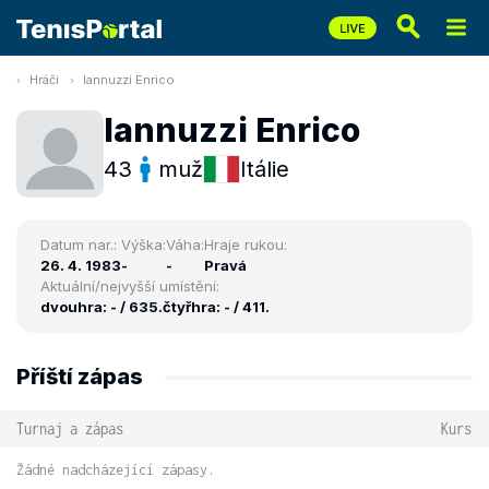
Hráči
Iannuzzi Enrico
Iannuzzi Enrico
43
muž
Itálie
Datum nar.:
Výška:
Váha:
Hraje rukou:
26. 4. 1983
-
-
Pravá
Aktuální/nejvyšší umístění:
dvouhra: - / 635.
čtyřhra: - / 411.
Příští zápas
Turnaj a zápas
Kurs
Žádné nadcházející zápasy.