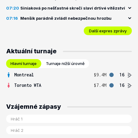
07:20
Siniaková po nešťastné skreči slaví drtivé vítězství
07:16
Menšík parádně zvládl nebezpečnou hrozbu
Další expres zprávy
Aktuální turnaje
Hlavní turnaje
Turnaje nižší úrovně
Montreal
$9.4M
16
Toronto WTA
$7.4M
16
Vzájemné zápasy