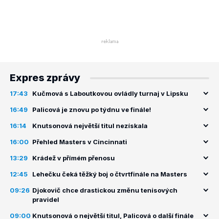
Expres zprávy
17:43
Kučmová s Laboutkovou ovládly turnaj v Lipsku
16:49
Palicová je znovu po týdnu ve finále!
16:14
Knutsonová největší titul nezískala
16:00
Přehled Masters v Cincinnati
13:29
Krádež v přímém přenosu
12:45
Lehečku čeká těžký boj o čtvrtfinále na Masters
09:26
Djokovič chce drastickou změnu tenisových
pravidel
09:00
Knutsonová o největší titul, Palicová o další finále