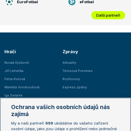
EuroFotbal
eFotbal
Další partneři
Hráči
Zprávy
Novak Djokovič
Aktuality
Jiří Lehečka
Tenisová Previews
Petra Kvitová
Rozhovory
Markéta Vondroušová
Express zprávy
Iga Swiatek
Marie Bouzková
Ochrana vašich osobních údajů nás
Žebříčky
Kalendář turnajů
zajímá
My a naši partneři
999
ukládáme do vašeho zařízení
Žebříček ATP (muži)
Australian Open
osobní údaje, jako jsou údaje o prohlížení nebo jedinečné