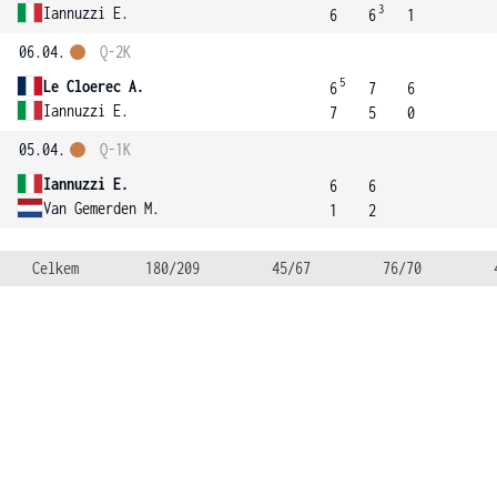
3
Iannuzzi E.
6
6
1
06.04.
Q-2K
5
Le Cloerec A.
6
7
6
Iannuzzi E.
7
5
0
05.04.
Q-1K
Iannuzzi E.
6
6
Van Gemerden M.
1
2
Celkem
180/209
45/67
76/70