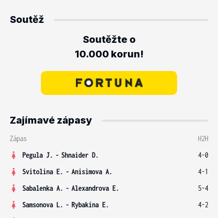
Soutěž
Soutěžte o
10.000 korun!
Zajímavé zápasy
Zápas
H2H
Pegula J.
-
Shnaider D.
4-0
Svitolina E.
-
Anisimova A.
4-1
Sabalenka A.
-
Alexandrova E.
5-4
Samsonova L.
-
Rybakina E.
4-2