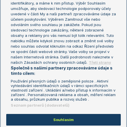
Žebříček WTA (ženy)
French Open
identifikátory, a máme k nim přístup. Výběr Souhlasím
umožňuje, aby sledovací technologie podporovaly účely
Sázkařský žebříček
Wimbledon
uvedené v části My a naši partneři zpracováváme údaje za
US Open
účelem poskytování. Výběrem Zamítnout vše nebo
odvoláním svého souhlasu je zakážete. Pokud jsou
Turnaj mistrů
sledovací technologie zakázány, některé zobrazené
Turnaj mistryň
obsahy a reklamy pro vás nemusí být tolik relevantní. Tuto
Aktualní trendy
nabídku můžete kdykoli znovu zobrazit a změnit své volby
nebo souhlas odvolat kliknutím na odkaz Řízení předvoleb
ve spodní části webové stránky. Vaše volby se projeví v
Fotbalové přestupy
našem Internetová stránka. Další podrobnosti naleznete v
Livesport Daily
našich Zásadách ochrany osobních údajů.
Třetí strany
Společně s našimi partnery zpracováváme údaje s
LS Prague Open
tímto cílem:
Používání přesných údajů o zeměpisné poloze . Aktivní
vyhledávání identifikačních údajů v rámci specifických
vlastností zařízení . Ukládání a/nebo přístup k informacím v
Podmínky užití
Nastavení soukromí
zařízení . Personalizovaná reklama a obsah, měření reklam
GDPR a žurnalistika
Reklama
a obsahu, průzkum publika a rozvoj služeb .
Informace o zpracování osobních
Kontakt
Seznam partnerů (dodavatelů)
údajů
Tiráž
Souhlasím
Copyright © 2008-2026 TenisPortal.cz. Využíváme zpravodajství ČTK.