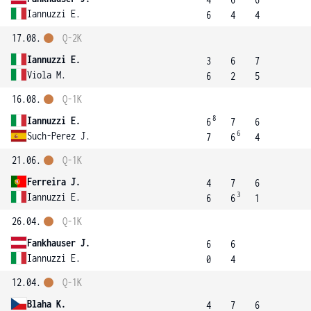
Iannuzzi E.
6
4
4
17.08.
Q-2K
Iannuzzi E.
3
6
7
Viola M.
6
2
5
16.08.
Q-1K
8
Iannuzzi E.
6
7
6
6
Such-Perez J.
7
6
4
21.06.
Q-1K
Ferreira J.
4
7
6
3
Iannuzzi E.
6
6
1
26.04.
Q-1K
Fankhauser J.
6
6
Iannuzzi E.
0
4
12.04.
Q-1K
Blaha K.
4
7
6