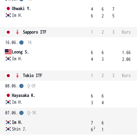
Ohwaki Y.
4
6
7
Im H.
6
2
5
Sapporo ITF
1
2
3
Kurs
16.06.
1K
Leong S.
6
6
1.66
Im H.
4
3
2.06
Tokio ITF
1
2
3
Kurs
08.06.
Q-OF
Hayasaka K.
6
6
Im H.
3
4
07.06.
Q-1K
Im H.
7
6
2
Shin J.
6
1