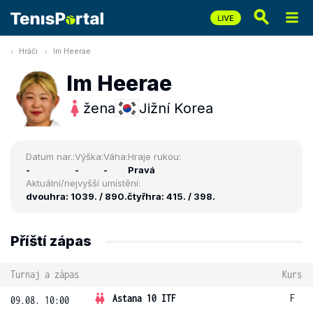
Hráči
Im Heerae
Im Heerae
žena
Jižní Korea
Datum nar.:
Výška:
Váha:
Hraje rukou:
-
-
-
Pravá
Aktuální/nejvyšší umístění:
dvouhra: 1039. / 890.
čtyřhra: 415. / 398.
Příští zápas
Turnaj a zápas
Kurs
Astana 10 ITF
F
09.08. 10:00