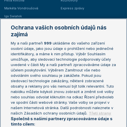
Petra Kvitová
Rozhovory
Markéta Vondroušová
Express zprávy
Iga Swiatek
Marie Bouzková
Ochrana vašich osobních údajů nás
Žebříčky
Kalendář turnajů
zajímá
My a naši partneři
999
ukládáme do vašeho zařízení
Žebříček ATP (muži)
Australian Open
osobní údaje, jako jsou údaje o prohlížení nebo jedinečné
Žebříček WTA (ženy)
French Open
identifikátory, a máme k nim přístup. Výběr Souhlasím
umožňuje, aby sledovací technologie podporovaly účely
Sázkařský žebříček
Wimbledon
uvedené v části My a naši partneři zpracováváme údaje za
US Open
účelem poskytování. Výběrem Zamítnout vše nebo
odvoláním svého souhlasu je zakážete. Pokud jsou
Turnaj mistrů
sledovací technologie zakázány, některé zobrazené
Turnaj mistryň
obsahy a reklamy pro vás nemusí být tolik relevantní. Tuto
Aktualní trendy
nabídku můžete kdykoli znovu zobrazit a změnit své volby
nebo souhlas odvolat kliknutím na odkaz Řízení předvoleb
ve spodní části webové stránky. Vaše volby se projeví v
Fotbalové přestupy
našem Internetová stránka. Další podrobnosti naleznete v
Livesport Daily
našich Zásadách ochrany osobních údajů.
Třetí strany
Společně s našimi partnery zpracováváme údaje s
LS Prague Open
tímto cílem: