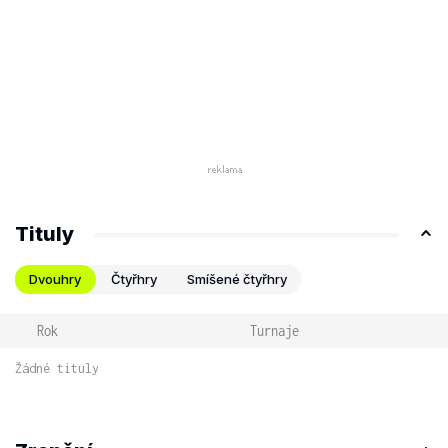
Tituly
Dvouhry
Čtyřhry
Smíšené čtyřhry
Rok
Turnaje
Žádné tituly