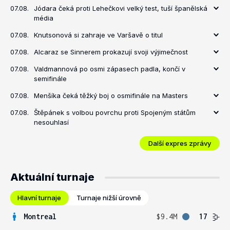
07.08.
Jódara čeká proti Lehečkovi velký test, tuší španělská
média
07.08.
Knutsonová si zahraje ve Varšavě o titul
07.08.
Alcaraz se Sinnerem prokazují svoji výjimečnost
07.08.
Valdmannová po osmi zápasech padla, končí v
semifinále
07.08.
Menšíka čeká těžký boj o osmifinále na Masters
07.08.
Štěpánek s volbou povrchu proti Spojeným státům
nesouhlasí
Další expres zprávy
Aktuální turnaje
Hlavní turnaje
Turnaje nižší úrovně
Montreal
$9.4M
17