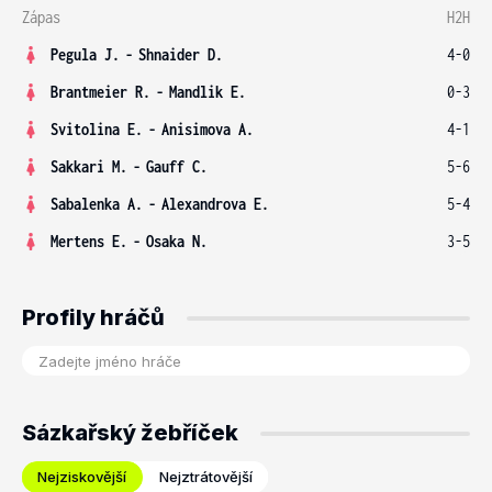
Zápas
H2H
Pegula J.
-
Shnaider D.
4-0
Brantmeier R.
-
Mandlik E.
0-3
Svitolina E.
-
Anisimova A.
4-1
Sakkari M.
-
Gauff C.
5-6
Sabalenka A.
-
Alexandrova E.
5-4
Mertens E.
-
Osaka N.
3-5
Profily hráčů
Sázkařský žebříček
Nejziskovější
Nejztrátovější