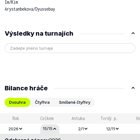
Im
/
Kim
Arystanbekova
/
Dyussebay
Výsledky na turnajích
Bilance hráče
Dvouhra
Čtyřhra
Smíšené čtyřhry
Rok
Celkem
Antuka
Tvrdý p.
H
15/15
2026
2/1
12/11