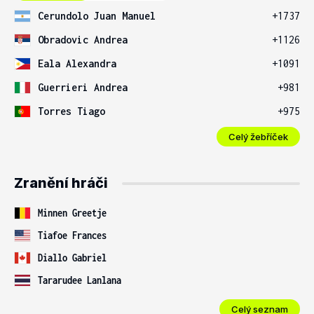
Cerundolo Juan Manuel
+1737
Obradovic Andrea
+1126
Eala Alexandra
+1091
Guerrieri Andrea
+981
Torres Tiago
+975
Celý žebříček
Zranění hráči
Minnen Greetje
Tiafoe Frances
Diallo Gabriel
Tararudee Lanlana
Celý seznam