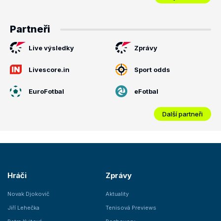
Partneři
Live výsledky
Zprávy
Livescore.in
Sport odds
EuroFotbal
eFotbal
Další partneři
Hráči
Zprávy
Novak Djokovič
Aktuality
Jiří Lehečka
Tenisová Previews