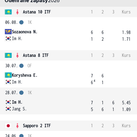
Odehrané zápasy
2026
Astana 10 ITF
1
2
3
Kurs
06.08.
1K
Sozaonova N.
6
6
1.98
Im H.
1
2
1.71
Astana 8 ITF
1
2
3
Kurs
30.07.
OF
Korysheva E.
7
6
4
Im H.
6
1
28.07.
1K
Im H.
7
1
6
5.45
Jang S.
5
6
1
1.09
Sapporo 2 ITF
1
2
3
Kurs
24.06.
1K