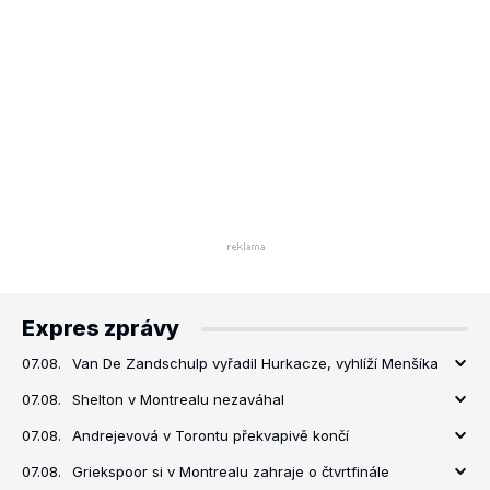
Expres zprávy
07.08.
Van De Zandschulp vyřadil Hurkacze, vyhlíží Menšíka
07.08.
Shelton v Montrealu nezaváhal
07.08.
Andrejevová v Torontu překvapivě končí
07.08.
Griekspoor si v Montrealu zahraje o čtvrtfinále