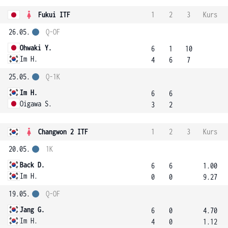
Fukui ITF
1
2
3
Kurs
26.05.
Q-OF
Ohwaki Y.
6
1
10
Im H.
4
6
7
25.05.
Q-1K
Im H.
6
6
Oigawa S.
3
2
Changwon 2 ITF
1
2
3
Kurs
20.05.
1K
Back D.
6
6
1.00
Im H.
0
0
9.27
19.05.
Q-OF
Jang G.
6
0
4.70
Im H.
4
0
1.12