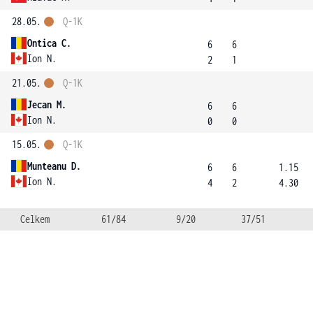
28.05.
Q-1K
Ontica C.
6
6
Ion N.
2
1
21.05.
Q-1K
Jecan M.
6
6
Ion N.
0
0
15.05.
Q-1K
Munteanu D.
6
6
1.15
Ion N.
4
2
4.30
Celkem
61/84
9/20
37/51