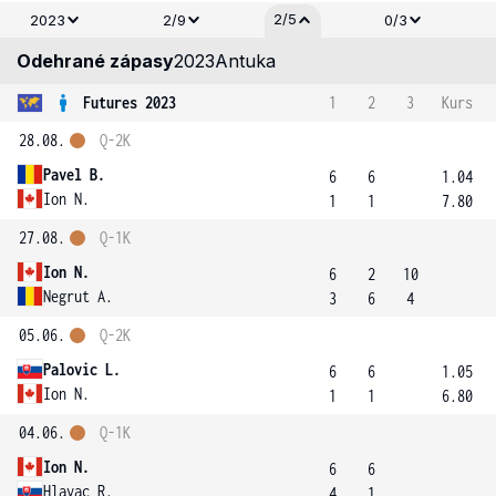
2/5
2023
2/9
0/3
Odehrané zápasy
2023
Antuka
Futures 2023
1
2
3
Kurs
28.08.
Q-2K
Pavel B.
6
6
1.04
Ion N.
1
1
7.80
27.08.
Q-1K
Ion N.
6
2
10
Negrut A.
3
6
4
05.06.
Q-2K
Palovic L.
6
6
1.05
Ion N.
1
1
6.80
04.06.
Q-1K
Ion N.
6
6
Hlavac R.
4
1