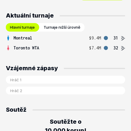
Aktuální turnaje
Hlavní turnaje
Turnaje nižší úrovně
Montreal
$9.4M
31
Toronto WTA
$7.4M
32
Vzájemné zápasy
Soutěž
Soutěžte o
10.000 korun!