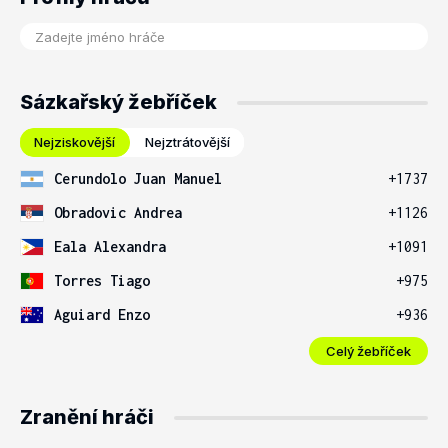
Sázkařský žebříček
Nejziskovější
Nejztrátovější
Cerundolo Juan Manuel
+1737
Obradovic Andrea
+1126
Eala Alexandra
+1091
Torres Tiago
+975
Aguiard Enzo
+936
Celý žebříček
Zranění hráči