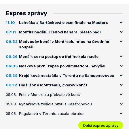
Expres zprávy
11:10
Lehečka a Bartůňková o osmifinále na Masters
07:11
Monfils nadělil Tienovi kanára, přesto padl
06:53
Medveděv končí v Montrealu hned na úvodním
soupeři
06:26
Menšík se na postup do třetího kola nadřel
06:05
Noskové první zápas po Wimbledonu nevyšel
05:39
Krejčíková nestačila v Torontu na Samsonovovou
00:12
Další šok v Montrealu, Zverev končí
05.08.
Fritz v Montrealu překvapivě končí
05.08.
Rybakinová zvládla bitvu s Kasatkinovou
05.08.
Pegulaová v Torontu začala obratem
Další expres zprávy