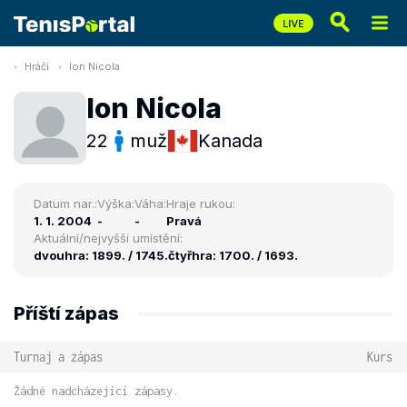
Hráči
Ion Nicola
Ion Nicola
22
muž
Kanada
Datum nar.:
Výška:
Váha:
Hraje rukou:
1. 1. 2004
-
-
Pravá
Aktuální/nejvyšší umístění:
dvouhra: 1899. / 1745.
čtyřhra: 1700. / 1693.
Příští zápas
Turnaj a zápas
Kurs
Žádné nadcházející zápasy.