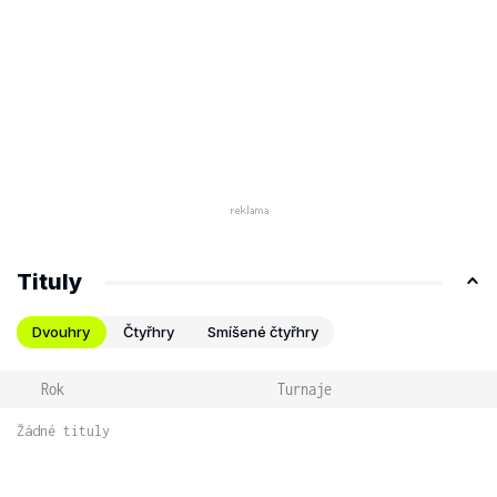
Tituly
Dvouhry
Čtyřhry
Smíšené čtyřhry
Rok
Turnaje
Žádné tituly