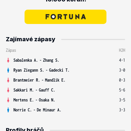
Zajímavé zápasy
Zápas
H2H
Sabalenka A.
-
Zhang S.
4-1
Ryan Ziegann S.
-
Gadecki T.
3-0
Brantmeier R.
-
Mandlik E.
0-3
Sakkari M.
-
Gauff C.
5-6
Mertens E.
-
Osaka N.
3-5
Norrie C.
-
De Minaur A.
3-3
Profily hráčů