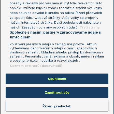
Turnaj mistryň
obsahy a reklamy pro vás nemusí být tolik relevantní. Tuto
Aktualní trendy
nabídku můžete kdykoli znovu zobrazit a změnit své volby
nebo souhlas odvolat kliknutím na odkaz Řízení předvoleb
ve spodní části webové stránky. Vaše volby se projeví v
Fotbalové přestupy
našem Internetová stránka. Další podrobnosti naleznete v
Livesport Daily
našich Zásadách ochrany osobních údajů.
Třetí strany
Společně s našimi partnery zpracováváme údaje s
LS Prague Open
tímto cílem:
Používání přesných údajů o zeměpisné poloze . Aktivní
vyhledávání identifikačních údajů v rámci specifických
vlastností zařízení . Ukládání a/nebo přístup k informacím v
Podmínky užití
Nastavení soukromí
zařízení . Personalizovaná reklama a obsah, měření reklam
GDPR a žurnalistika
Reklama
a obsahu, průzkum publika a rozvoj služeb .
Informace o zpracování osobních
Kontakt
Seznam partnerů (dodavatelů)
údajů
Tiráž
Souhlasím
Copyright © 2008-2026 TenisPortal.cz. Využíváme zpravodajství ČTK.
Zamítnout vše
Řízení předvoleb