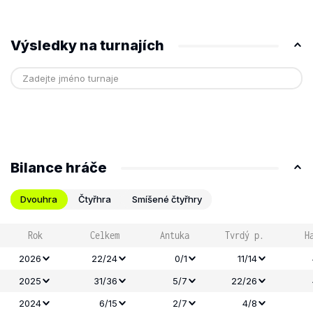
Výsledky na turnajích
Bilance hráče
Dvouhra
Čtyřhra
Smíšené čtyřhry
Rok
Celkem
Antuka
Tvrdý p.
H
2026
22/24
0/1
11/14
2025
31/36
5/7
22/26
2024
6/15
2/7
4/8