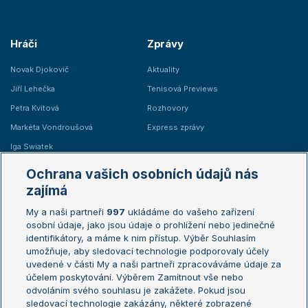
Hráči
Zprávy
Novak Djokovič
Aktuality
Jiří Lehečka
Tenisová Previews
Petra Kvitová
Rozhovory
Markéta Vondroušová
Express zprávy
Iga Swiatek
Marie Bouzková
Ochrana vašich osobních údajů nás
Žebříčky
Kalendář turnajů
zajímá
My a naši partneři
997
ukládáme do vašeho zařízení
Žebříček ATP (muži)
Australian Open
osobní údaje, jako jsou údaje o prohlížení nebo jedinečné
Žebříček WTA (ženy)
French Open
identifikátory, a máme k nim přístup. Výběr Souhlasím
umožňuje, aby sledovací technologie podporovaly účely
Sázkařský žebříček
Wimbledon
uvedené v části My a naši partneři zpracováváme údaje za
US Open
účelem poskytování. Výběrem Zamítnout vše nebo
odvoláním svého souhlasu je zakážete. Pokud jsou
Turnaj mistrů
sledovací technologie zakázány, některé zobrazené