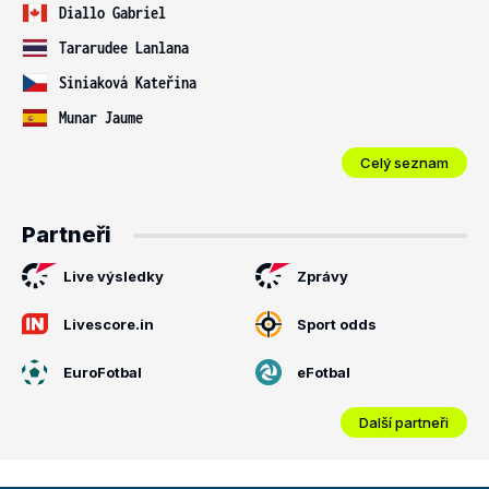
Diallo Gabriel
Tararudee Lanlana
Siniaková Kateřina
Munar Jaume
Celý seznam
Partneři
Live výsledky
Zprávy
Livescore.in
Sport odds
EuroFotbal
eFotbal
Další partneři