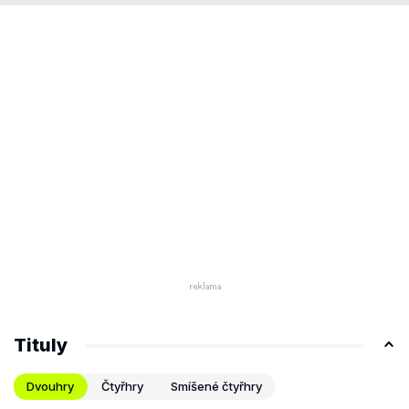
Tituly
Dvouhry
Čtyřhry
Smíšené čtyřhry