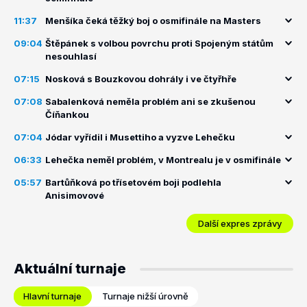
11:37
Menšíka čeká těžký boj o osmifinále na Masters
09:04
Štěpánek s volbou povrchu proti Spojeným státům
nesouhlasí
07:15
Nosková s Bouzkovou dohrály i ve čtyřhře
07:08
Sabalenková neměla problém ani se zkušenou
Číňankou
07:04
Jódar vyřídil i Musettiho a vyzve Lehečku
06:33
Lehečka neměl problém, v Montrealu je v osmifinále
05:57
Bartůňková po třísetovém boji podlehla
Anisimovové
Další expres zprávy
Aktuální turnaje
Hlavní turnaje
Turnaje nižší úrovně