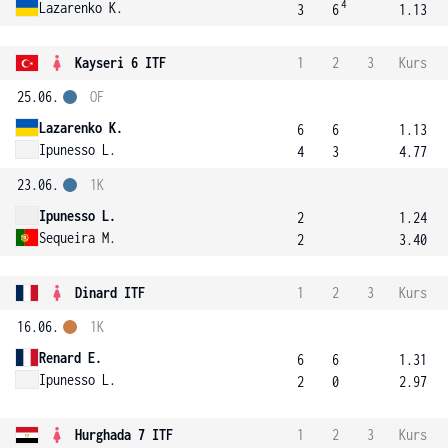
4
Lazarenko K.
3
6
1.13
Kayseri 6 ITF
1
2
3
Kurs
25.06.
OF
Lazarenko K.
6
6
1.13
Ipunesso L.
4
3
4.77
23.06.
1K
Ipunesso L.
2
1.24
Sequeira M.
2
3.40
Dinard ITF
1
2
3
Kurs
16.06.
1K
Renard E.
6
6
1.31
Ipunesso L.
2
0
2.97
Hurghada 7 ITF
1
2
3
Kurs