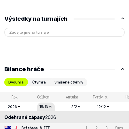
Výsledky na turnajích
Bilance hráče
Dvouhra
Čtyřhra
Smíšené čtyřhry
Rok
Celkem
Antuka
Tvrdý p.
H
16/15
2026
2/2
12/12
Odehrané zápasy
2026
Brisbane 8 ITF
1
2
3
Kurs