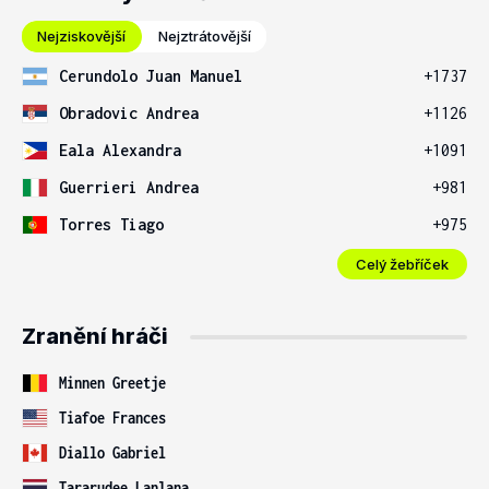
Nejziskovější
Nejztrátovější
Cerundolo Juan Manuel
+1737
Obradovic Andrea
+1126
Eala Alexandra
+1091
Guerrieri Andrea
+981
Torres Tiago
+975
Celý žebříček
Zranění hráči
Minnen Greetje
Tiafoe Frances
Diallo Gabriel
Tararudee Lanlana