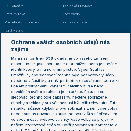
Jiří Lehečka
Tenisová Previews
Petra Kvitová
Rozhovory
Markéta Vondroušová
Express zprávy
Iga Swiatek
Marie Bouzková
Ochrana vašich osobních údajů nás
Žebříčky
Kalendář turnajů
zajímá
My a naši partneři
999
ukládáme do vašeho zařízení
Žebříček ATP (muži)
Australian Open
osobní údaje, jako jsou údaje o prohlížení nebo jedinečné
Žebříček WTA (ženy)
French Open
identifikátory, a máme k nim přístup. Výběr Souhlasím
umožňuje, aby sledovací technologie podporovaly účely
Sázkařský žebříček
Wimbledon
uvedené v části My a naši partneři zpracováváme údaje za
US Open
účelem poskytování. Výběrem Zamítnout vše nebo
odvoláním svého souhlasu je zakážete. Pokud jsou
Turnaj mistrů
sledovací technologie zakázány, některé zobrazené
Turnaj mistryň
obsahy a reklamy pro vás nemusí být tolik relevantní. Tuto
Aktualní trendy
nabídku můžete kdykoli znovu zobrazit a změnit své volby
nebo souhlas odvolat kliknutím na odkaz Řízení předvoleb
ve spodní části webové stránky. Vaše volby se projeví v
Fotbalové přestupy
našem Internetová stránka. Další podrobnosti naleznete v
Livesport Daily
našich Zásadách ochrany osobních údajů.
Třetí strany