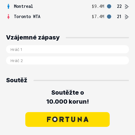
Montreal
$9.4M
22
Toronto WTA
$7.4M
21
Vzájemné zápasy
Soutěž
Soutěžte o
10.000 korun!