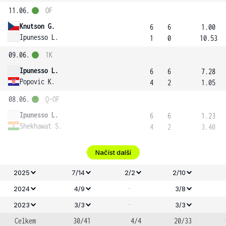
11.06.
OF
Knutson G.
6
6
1.00
Ipunesso L.
1
0
10.53
09.06.
1K
Ipunesso L.
6
6
7.28
Popovic K.
4
2
1.05
08.06.
Q-OF
Ipunesso L.
6
6
1.23
Shekhawat S.
4
2
3.40
Načíst další
2025
7/14
2/2
2/10
-
2024
4/9
3/8
-
2023
3/3
3/3
Celkem
30/41
4/4
20/33