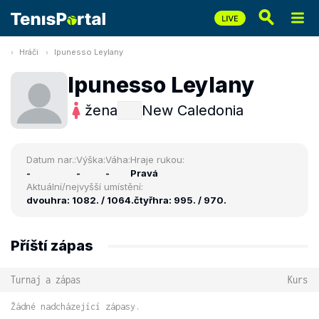
Hráči
Ipunesso Leylany
Ipunesso Leylany
žena
New Caledonia
Datum nar.:
Výška:
Váha:
Hraje rukou:
-
-
-
Pravá
Aktuální/nejvyšší umístění:
dvouhra: 1082. / 1064.
čtyřhra: 995. / 970.
Příští zápas
Turnaj a zápas
Kurs
Žádné nadcházející zápasy.