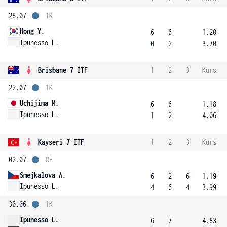
28.07.
1K
Hong Y.
6
6
1.20
Ipunesso L.
0
2
3.70
Brisbane 7 ITF
1
2
3
Kurs
22.07.
1K
Uchijima M.
6
6
1.18
Ipunesso L.
1
2
4.06
Kayseri 7 ITF
1
2
3
Kurs
02.07.
OF
Smejkalova A.
6
2
6
1.19
Ipunesso L.
4
6
4
3.99
30.06.
1K
Ipunesso L.
6
7
4.83