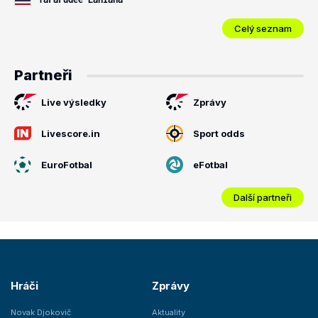
Celý seznam
Partneři
Live výsledky
Zprávy
Livescore.in
Sport odds
EuroFotbal
eFotbal
Další partneři
Hráči
Zprávy
Novak Djokovič
Aktuality