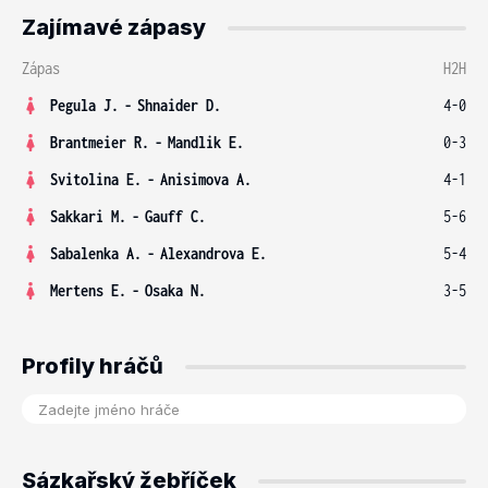
Zajímavé zápasy
Zápas
H2H
Pegula J.
-
Shnaider D.
4-0
Brantmeier R.
-
Mandlik E.
0-3
Svitolina E.
-
Anisimova A.
4-1
Sakkari M.
-
Gauff C.
5-6
Sabalenka A.
-
Alexandrova E.
5-4
Mertens E.
-
Osaka N.
3-5
Profily hráčů
Sázkařský žebříček