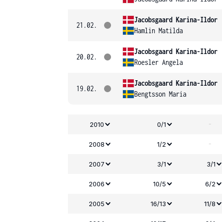
Jacobsgaard Karina-Ildor
21.02.
Hamlin Matilda
Jacobsgaard Karina-Ildor
20.02.
Roesler Angela
Jacobsgaard Karina-Ildor
19.02.
Bengtsson Maria
-
2010
0/1
-
2008
1/2
2007
3/1
3/1
2006
10/5
6/2
2005
16/13
11/8