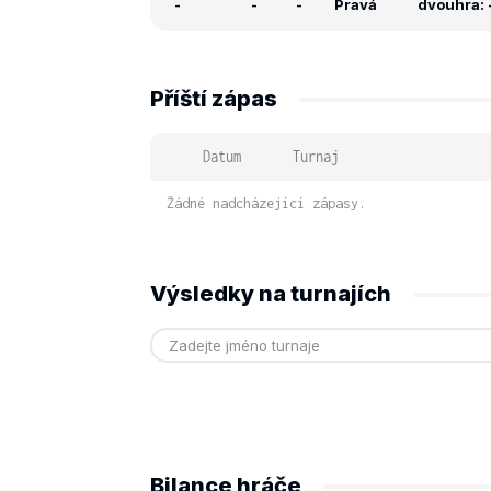
-
-
-
Pravá
dvouhra: -
Příští zápas
Datum
Turnaj
Žádné nadcházející zápasy.
Výsledky na turnajích
Bilance hráče