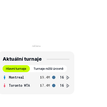
Aktuální turnaje
Hlavní turnaje
Turnaje nižší úrovně
Montreal
$9.4M
16
Toronto WTA
$7.4M
16