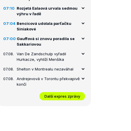
07:10
Rozjetá Ealaová urvala sedmou
výhru v řadě
07:04
Bencicová udolala parťačku
Siniakové
07:00
Gauffová si znovu poradila se
Sakkariovou
07.08.
Van De Zandschulp vyřadil
Hurkacze, vyhlíží Menšíka
07.08.
Shelton v Montrealu nezaváhal
07.08.
Andrejevová v Torontu překvapivě
končí
Další expres zprávy