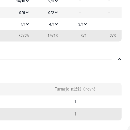
-
-
14/10
2/3
-
-
9/6
0/2
-
1/1
4/1
3/1
32/25
19/13
3/1
2/3
Turnaje nižší úrovně
1
1