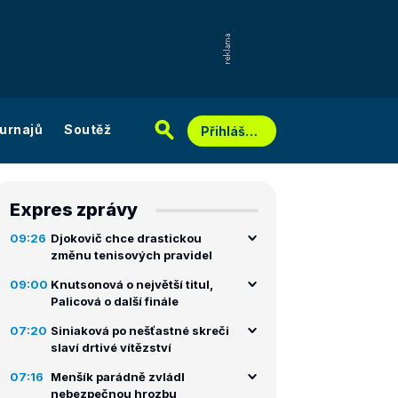
urnajů
Soutěž
Přihlášení
Expres zprávy
09:26
Djokovič chce drastickou
změnu tenisových pravidel
09:00
Knutsonová o největší titul,
Palicová o další finále
07:20
Siniaková po nešťastné skreči
slaví drtivé vítězství
07:16
Menšík parádně zvládl
nebezpečnou hrozbu