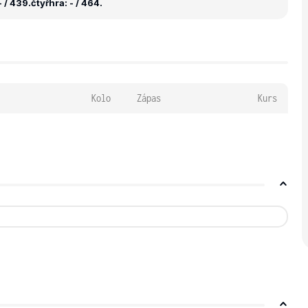
 / 439.
čtyřhra: - / 464.
Kolo
Zápas
Kurs