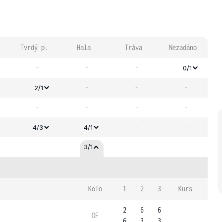
Tvrdý p.
Hala
Tráva
Nezadáno
-
-
-
0/1
-
-
-
2/1
-
-
-
-
-
-
4/3
4/1
-
-
-
3/1
Kolo
1
2
3
Kurs
2
6
6
OF
6
3
3