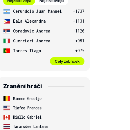
Nejziskovější
Nejztrátovější
Cerundolo Juan Manuel
+1737
Eala Alexandra
+1131
Obradovic Andrea
+1126
Guerrieri Andrea
+981
Torres Tiago
+975
Celý žebříček
Zranění hráči
Minnen Greetje
Tiafoe Frances
Diallo Gabriel
Tararudee Lanlana