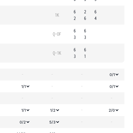
6
2
6
1K
2
6
4
6
6
Q-OF
3
3
6
6
Q-1K
3
1
-
-
-
0/1
-
-
1/1
0/1
-
-
-
-
-
1/1
1/2
2/0
-
-
0/2
5/3