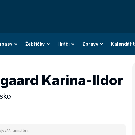
ápasy
Žebříčky
Hráči
Zprávy
Kalendář t
gaard Karina-Ildor
sko
jvyšší umístění: