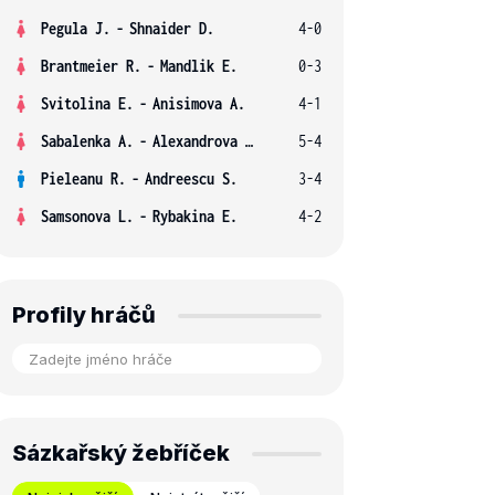
Pegula J.
-
Shnaider D.
4-0
Brantmeier R.
-
Mandlik E.
0-3
Svitolina E.
-
Anisimova A.
4-1
Sabalenka A.
-
Alexandrova E.
5-4
Pieleanu R.
-
Andreescu S.
3-4
Samsonova L.
-
Rybakina E.
4-2
Profily hráčů
Sázkařský žebříček