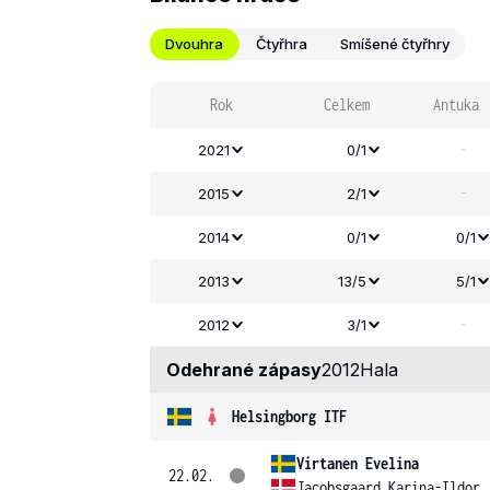
Dvouhra
Čtyřhra
Smíšené čtyřhry
Rok
Celkem
Antuka
-
2021
0/1
-
2015
2/1
2014
0/1
0/1
2013
13/5
5/1
-
2012
3/1
Odehrané zápasy
2012
Hala
Helsingborg ITF
Virtanen Evelina
22.02.
Jacobsgaard Karina-Ildor