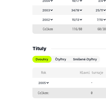
2004
19/17
3/4
2003
34/19
25/11
2002
15/13
7/10
Celkem
116/80
60/38
Tituly
Dvouhry
Čtyřhry
Smíšené čtyřhry
Rok
Hlavní turnaje
-
2005
Celkem:
0