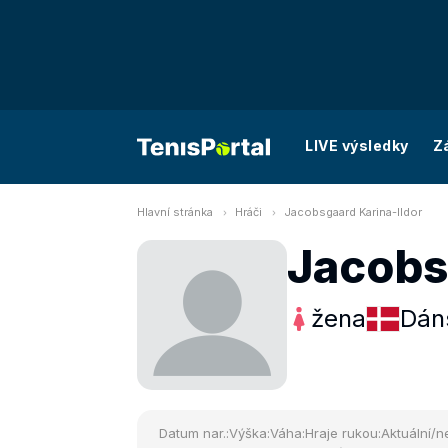
LIVE výsledky
Z
Hlavní stránka
Hráči
Jacobsgaard Karina-Ildor
Jacobs
žena
Dán
Datum nar.:
Výška:
Váha:
Hraje rukou:
Aktuální/ne