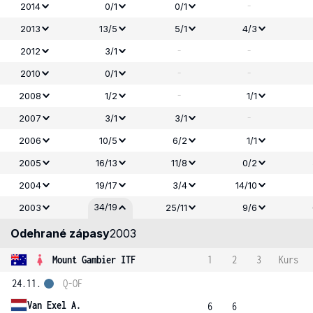
-
2014
0/1
0/1
2013
13/5
5/1
4/3
-
-
2012
3/1
-
-
2010
0/1
-
2008
1/2
1/1
-
2007
3/1
3/1
2006
10/5
6/2
1/1
2005
16/13
11/8
0/2
2004
19/17
3/4
14/10
34/19
2003
25/11
9/6
Odehrané zápasy
2003
Mount Gambier ITF
1
2
3
Kurs
24.11.
Q-OF
Van Exel A.
6
6