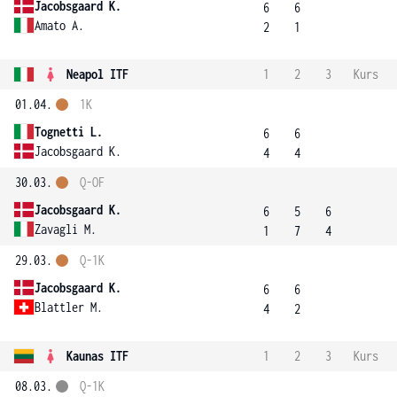
Jacobsgaard K.
6
6
Amato A.
2
1
Neapol ITF
1
2
3
Kurs
01.04.
1K
Tognetti L.
6
6
Jacobsgaard K.
4
4
30.03.
Q-OF
Jacobsgaard K.
6
5
6
Zavagli M.
1
7
4
29.03.
Q-1K
Jacobsgaard K.
6
6
Blattler M.
4
2
Kaunas ITF
1
2
3
Kurs
08.03.
Q-1K