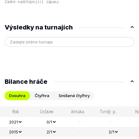
Žádné nadcházející zápasy.
Výsledky na turnajích
Bilance hráče
Dvouhra
Čtyřhra
Smíšené čtyřhry
Rok
Celkem
Antuka
Tvrdý p.
H
-
-
2021
0/1
-
2015
2/1
2/1