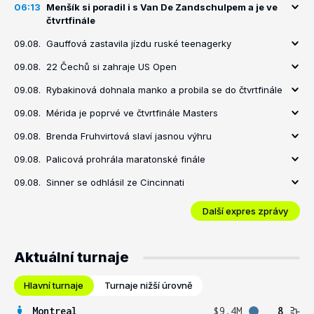
06:13
Menšík si poradil i s Van De Zandschulpem a je ve
čtvrtfinále
09.08.
Gauffová zastavila jízdu ruské teenagerky
09.08.
22 Čechů si zahraje US Open
09.08.
Rybakinová dohnala manko a probila se do čtvrtfinále
09.08.
Mérida je poprvé ve čtvrtfinále Masters
09.08.
Brenda Fruhvirtová slaví jasnou výhru
09.08.
Palicová prohrála maratonské finále
09.08.
Sinner se odhlásil ze Cincinnati
Další expres zprávy
Aktuální turnaje
Hlavní turnaje
Turnaje nižší úrovně
Montreal
$9.4M
8