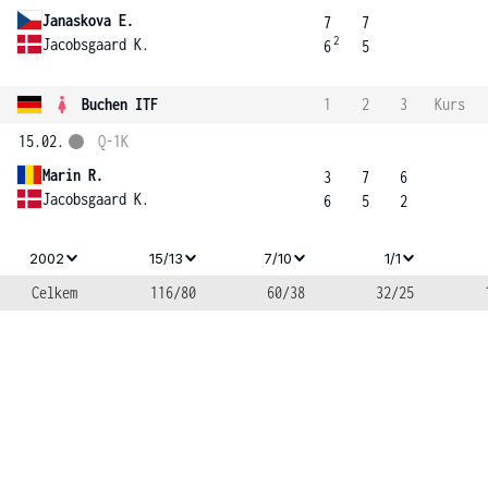
Janaskova E.
7
7
2
Jacobsgaard K.
6
5
Buchen ITF
1
2
3
Kurs
15.02.
Q-1K
Marin R.
3
7
6
Jacobsgaard K.
6
5
2
2002
15/13
7/10
1/1
Celkem
116/80
60/38
32/25