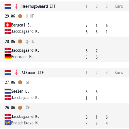
Heerhugowaard ITF
1
2
3
Kurs
29.06.
Q-OF
Bergomi S.
7
1
6
Jacobsgaard K.
5
6
1
28.06.
Q-1K
Jacobsgaard K.
6
7
Beermann M.
3
5
Alkmaar ITF
1
2
3
Kurs
27.06.
SF
Seelen L.
6
6
Jacobsgaard K.
1
1
26.06.
ČF
Jacobsgaard K.
6
1
6
Bratchikova N.
3
6
4