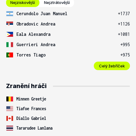
Nejziskovější
Nejztrátovější
Cerundolo Juan Manuel
+1737
Obradovic Andrea
+1126
Eala Alexandra
+1081
Guerrieri Andrea
+995
Torres Tiago
+975
Celý žebříček
Zranění hráči
Minnen Greetje
Tiafoe Frances
Diallo Gabriel
Tararudee Lanlana