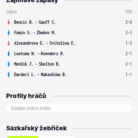
Zajímavé zápasy
Zápas
H2H
Bencic B.
-
Gauff C.
2-6
Fomin S.
-
Zhukov M.
2-3
Alexandrova E.
-
Svitolina E.
1-3
Lootsma N.
-
Koenders R.
2-1
Menšík J.
-
Shelton B.
2-1
Darderi L.
-
Nakashima B.
1-1
Profily hráčů
Sázkařský žebříček