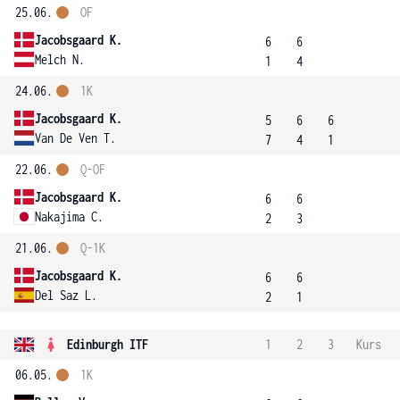
25.06.
OF
Jacobsgaard K.
6
6
Melch N.
1
4
24.06.
1K
Jacobsgaard K.
5
6
6
Van De Ven T.
7
4
1
22.06.
Q-OF
Jacobsgaard K.
6
6
Nakajima C.
2
3
21.06.
Q-1K
Jacobsgaard K.
6
6
Del Saz L.
2
1
Edinburgh ITF
1
2
3
Kurs
06.05.
1K