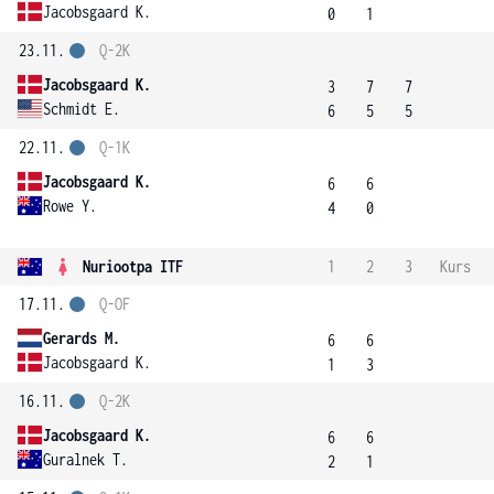
Jacobsgaard K.
0
1
23.11.
Q-2K
Jacobsgaard K.
3
7
7
Schmidt E.
6
5
5
22.11.
Q-1K
Jacobsgaard K.
6
6
Rowe Y.
4
0
Nuriootpa ITF
1
2
3
Kurs
17.11.
Q-OF
Gerards M.
6
6
Jacobsgaard K.
1
3
16.11.
Q-2K
Jacobsgaard K.
6
6
Guralnek T.
2
1