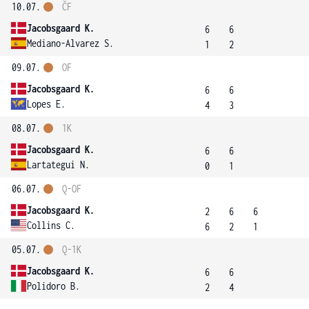
10.07.
ČF
Jacobsgaard K.
6
6
Mediano-Alvarez S.
1
2
09.07.
OF
Jacobsgaard K.
6
6
Lopes E.
4
3
08.07.
1K
Jacobsgaard K.
6
6
Lartategui N.
0
1
06.07.
Q-OF
Jacobsgaard K.
2
6
6
Collins C.
6
2
1
05.07.
Q-1K
Jacobsgaard K.
6
6
Polidoro B.
2
4