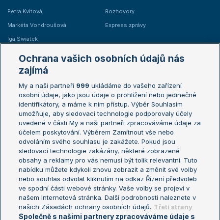
Petra Kvitová
Rozhovory
Markéta Vondroušová
Express zprávy
Iga Swiatek
Marie Bouzková
Ochrana vašich osobních údajů nás
Žebříčky
Kalendář turnajů
zajímá
My a naši partneři
999
ukládáme do vašeho zařízení
Žebříček ATP (muži)
Australian Open
osobní údaje, jako jsou údaje o prohlížení nebo jedinečné
Žebříček WTA (ženy)
French Open
identifikátory, a máme k nim přístup. Výběr Souhlasím
umožňuje, aby sledovací technologie podporovaly účely
Sázkařský žebříček
Wimbledon
uvedené v části My a naši partneři zpracováváme údaje za
US Open
účelem poskytování. Výběrem Zamítnout vše nebo
odvoláním svého souhlasu je zakážete. Pokud jsou
Turnaj mistrů
sledovací technologie zakázány, některé zobrazené
Turnaj mistryň
obsahy a reklamy pro vás nemusí být tolik relevantní. Tuto
Aktualní trendy
nabídku můžete kdykoli znovu zobrazit a změnit své volby
nebo souhlas odvolat kliknutím na odkaz Řízení předvoleb
ve spodní části webové stránky. Vaše volby se projeví v
Fotbalové přestupy
našem Internetová stránka. Další podrobnosti naleznete v
Livesport Daily
našich Zásadách ochrany osobních údajů.
Třetí strany
Společně s našimi partnery zpracováváme údaje s
LS Prague Open