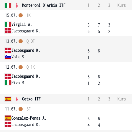
Monteroni D'Arbia ITF
1
2
3
Kurs
15.07.
1K
Virgili A.
3
7
3
Jacobsgaard K.
6
5
2
13.07.
Q-OF
Jacobsgaard K.
6
6
Volk S.
1
1
12.07.
Q-1K
Jacobsgaard K.
6
6
Piva M.
1
2
Getxo ITF
1
2
3
Kurs
11.07.
SF
Gonzalez-Penas A.
6
6
Jacobsgaard K.
4
4