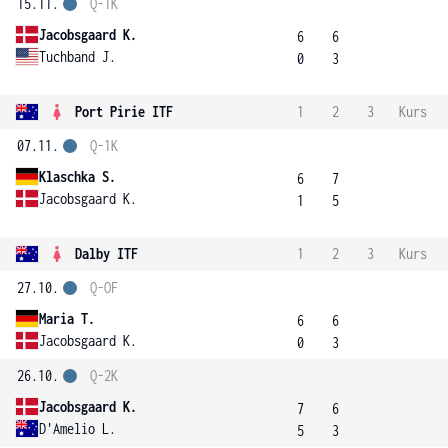
15.11.
Q-1K
Jacobsgaard K.
6
6
Tuchband J.
0
3
Port Pirie ITF
1
2
3
Kurs
07.11.
Q-1K
Klaschka S.
6
7
Jacobsgaard K.
1
5
Dalby ITF
1
2
3
Kurs
27.10.
Q-OF
Maria T.
6
6
Jacobsgaard K.
0
3
26.10.
Q-2K
Jacobsgaard K.
7
6
D'Amelio L.
5
3