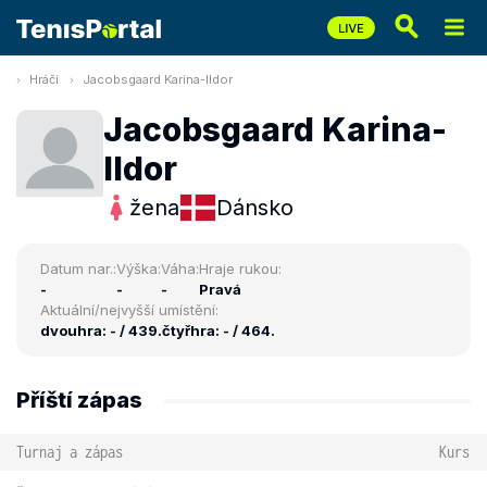
Hráči
Jacobsgaard Karina-Ildor
Jacobsgaard Karina-
Ildor
žena
Dánsko
Datum nar.:
Výška:
Váha:
Hraje rukou:
-
-
-
Pravá
Aktuální/nejvyšší umístění:
dvouhra: - / 439.
čtyřhra: - / 464.
Příští zápas
Turnaj a zápas
Kurs