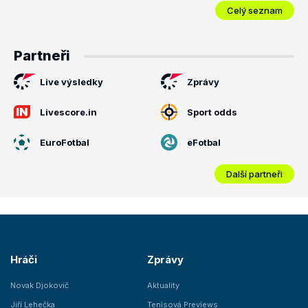
Celý seznam
Partneři
Live výsledky
Zprávy
Livescore.in
Sport odds
EuroFotbal
eFotbal
Další partneři
Hráči
Zprávy
Novak Djokovič
Aktuality
Jiří Lehečka
Tenisová Previews