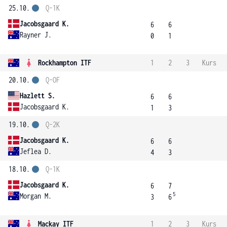
25.10.
Q-1K
Jacobsgaard K.
6
6
Rayner J.
0
1
Rockhampton ITF
1
2
3
Kurs
20.10.
Q-OF
Hazlett S.
6
6
Jacobsgaard K.
1
3
19.10.
Q-2K
Jacobsgaard K.
6
6
Jeflea D.
4
3
18.10.
Q-1K
Jacobsgaard K.
6
7
5
Morgan M.
3
6
Mackay ITF
1
2
3
Kurs