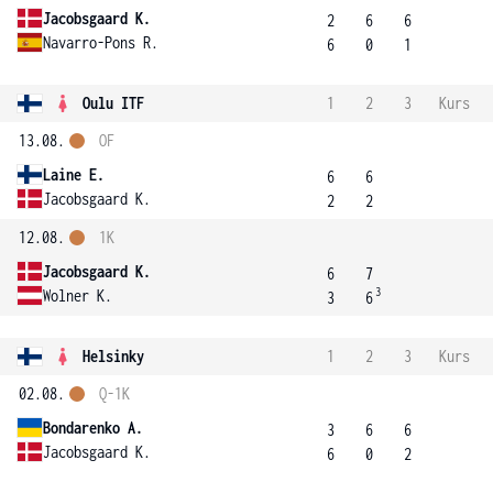
Jacobsgaard K.
2
6
6
Navarro-Pons R.
6
0
1
Oulu ITF
1
2
3
Kurs
13.08.
OF
Laine E.
6
6
Jacobsgaard K.
2
2
12.08.
1K
Jacobsgaard K.
6
7
3
Wolner K.
3
6
Helsinky
1
2
3
Kurs
02.08.
Q-1K
Bondarenko A.
3
6
6
Jacobsgaard K.
6
0
2