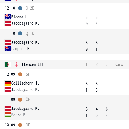
12.10.
Q-2K
Picone L.
6
6
Jacobsgaard K.
0
4
11.10.
Q-1K
Jacobsgaard K.
6
6
Lampret R.
0
1
Tlemcen ITF
1
2
3
Kurs
12.09.
SF
Collischonn I.
6
6
Jacobsgaard K.
1
3
11.09.
ČF
Jacobsgaard K.
6
4
6
Pocza B.
1
6
4
10.09.
OF