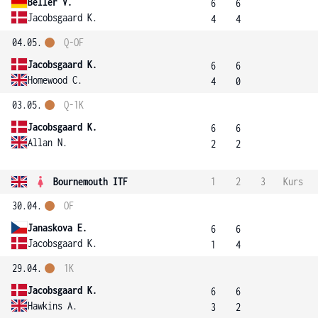
Beller V.
6
6
Jacobsgaard K.
4
4
04.05.
Q-OF
Jacobsgaard K.
6
6
Homewood C.
4
0
03.05.
Q-1K
Jacobsgaard K.
6
6
Allan N.
2
2
Bournemouth ITF
1
2
3
Kurs
30.04.
OF
Janaskova E.
6
6
Jacobsgaard K.
1
4
29.04.
1K
Jacobsgaard K.
6
6
Hawkins A.
3
2