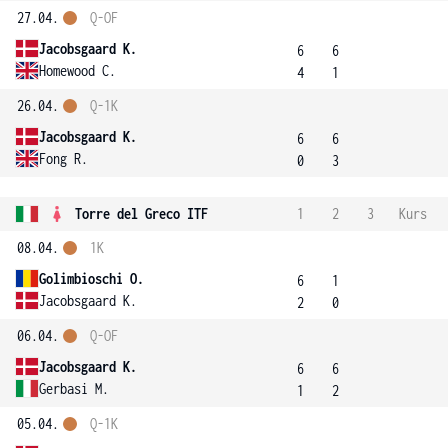
27.04.
Q-OF
Jacobsgaard K.
6
6
Homewood C.
4
1
26.04.
Q-1K
Jacobsgaard K.
6
6
Fong R.
0
3
Torre del Greco ITF
1
2
3
Kurs
08.04.
1K
Golimbioschi O.
6
1
Jacobsgaard K.
2
0
06.04.
Q-OF
Jacobsgaard K.
6
6
Gerbasi M.
1
2
05.04.
Q-1K