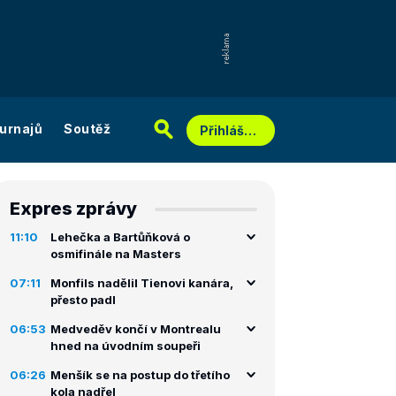
urnajů
Soutěž
Přihlášení
Expres zprávy
11:10
Lehečka a Bartůňková o
osmifinále na Masters
07:11
Monfils nadělil Tienovi kanára,
přesto padl
06:53
Medveděv končí v Montrealu
hned na úvodním soupeři
06:26
Menšík se na postup do třetího
kola nadřel