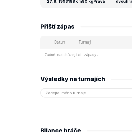
27. 8. 1993
188 cm
80 kg
Pravá
dvouhra:
Příští zápas
Datum
Turnaj
Žádné nadcházející zápasy.
Výsledky na turnajích
Bilance hráče