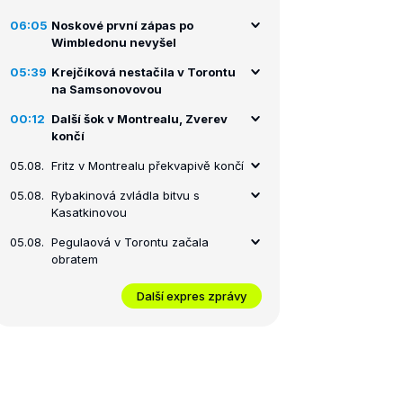
06:05
Noskové první zápas po
Wimbledonu nevyšel
05:39
Krejčíková nestačila v Torontu
na Samsonovovou
00:12
Další šok v Montrealu, Zverev
končí
05.08.
Fritz v Montrealu překvapivě končí
05.08.
Rybakinová zvládla bitvu s
Kasatkinovou
05.08.
Pegulaová v Torontu začala
obratem
Další expres zprávy