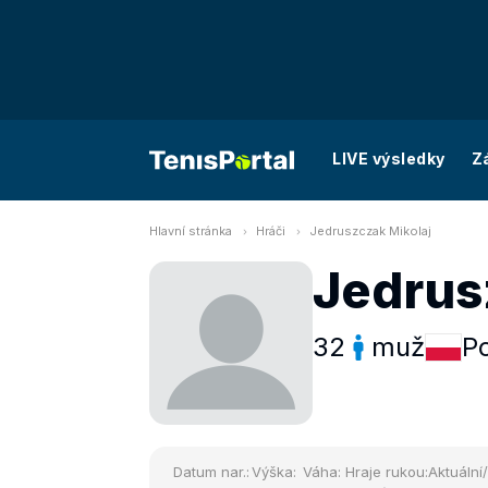
LIVE výsledky
Z
Hlavní stránka
Hráči
Jedruszczak Mikolaj
Jedrus
32
muž
P
Datum nar.:
Výška:
Váha:
Hraje rukou:
Aktuální/