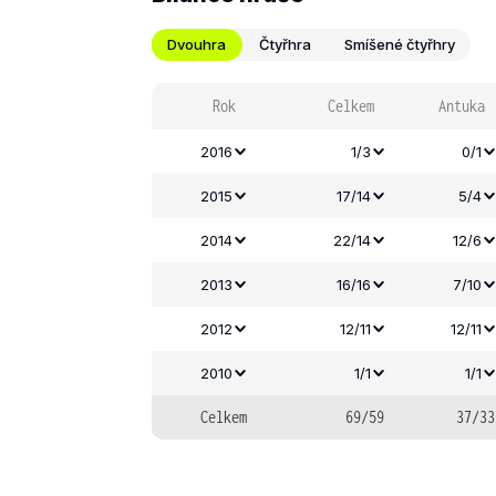
Dvouhra
Čtyřhra
Smíšené čtyřhry
Rok
Celkem
Antuka
2016
1/3
0/1
2015
17/14
5/4
2014
22/14
12/6
2013
16/16
7/10
2012
12/11
12/11
2010
1/1
1/1
Celkem
69/59
37/33