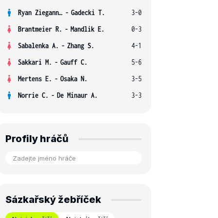
Ryan Ziegann S.
-
Gadecki T.
3-0
Brantmeier R.
-
Mandlik E.
0-3
Sabalenka A.
-
Zhang S.
4-1
Sakkari M.
-
Gauff C.
5-6
Mertens E.
-
Osaka N.
3-5
Norrie C.
-
De Minaur A.
3-3
Profily hráčů
Sázkařský žebříček