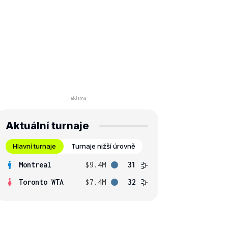
Aktuální turnaje
Hlavní turnaje
Turnaje nižší úrovně
Montreal
$9.4M
31
Toronto WTA
$7.4M
32