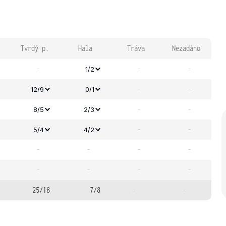
Tvrdý p.
Hala
Tráva
Nezadáno
-
-
-
1/2
-
-
12/9
0/1
-
-
8/5
2/3
-
-
5/4
4/2
-
-
-
-
-
-
-
-
25/18
7/8
-
-