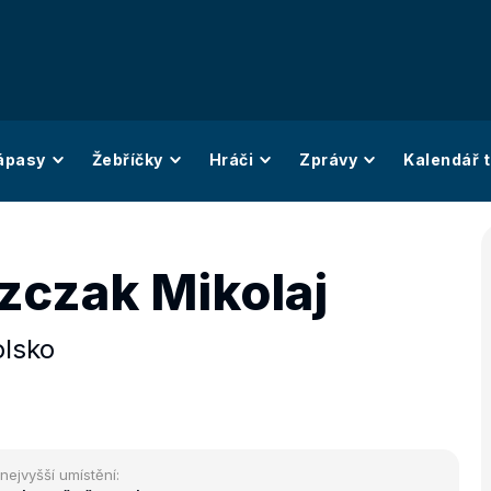
ápasy
Žebříčky
Hráči
Zprávy
Kalendář t
zczak Mikolaj
olsko
nejvyšší umístění: