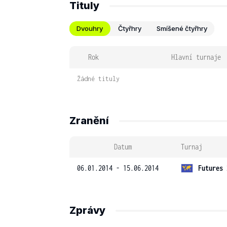
Tituly
Dvouhry
Čtyřhry
Smíšené čtyřhry
Rok
Hlavní turnaje
Žádné tituly
Zranění
Datum
Turnaj
06.01.2014 - 15.06.2014
Futures 
Zprávy