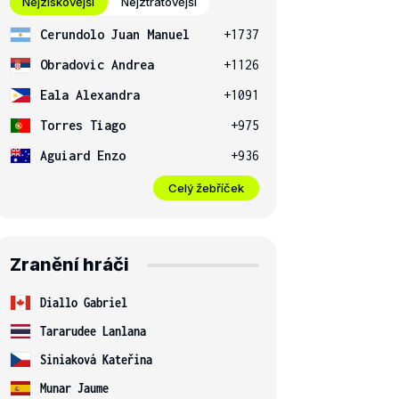
Nejziskovější
Nejztrátovější
Cerundolo Juan Manuel
+1737
Obradovic Andrea
+1126
Eala Alexandra
+1091
Torres Tiago
+975
Aguiard Enzo
+936
Celý žebříček
Zranění hráči
Diallo Gabriel
Tararudee Lanlana
Siniaková Kateřina
Munar Jaume