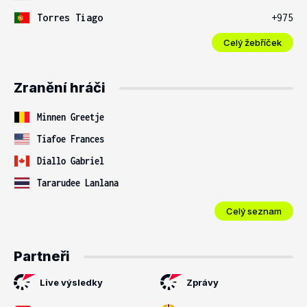
Torres Tiago
+975
Celý žebříček
Zranění hráči
Minnen Greetje
Tiafoe Frances
Diallo Gabriel
Tararudee Lanlana
Celý seznam
Partneři
Live výsledky
Zprávy