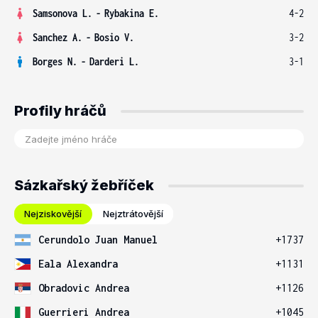
Samsonova L.
-
Rybakina E.
4-2
Sanchez A.
-
Bosio V.
3-2
Borges N.
-
Darderi L.
3-1
Profily hráčů
Sázkařský žebříček
Nejziskovější
Nejztrátovější
Cerundolo Juan Manuel
+1737
Eala Alexandra
+1131
Obradovic Andrea
+1126
Guerrieri Andrea
+1045