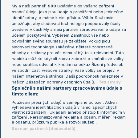
My a naši partneři
999
ukládáme do vašeho zařízení
Žebříček ATP (muži)
Australian Open
osobní údaje, jako jsou údaje o prohlížení nebo jedinečné
Žebříček WTA (ženy)
French Open
identifikátory, a máme k nim přístup. Výběr Souhlasím
umožňuje, aby sledovací technologie podporovaly účely
Sázkařský žebříček
Wimbledon
uvedené v části My a naši partneři zpracováváme údaje za
US Open
účelem poskytování. Výběrem Zamítnout vše nebo
odvoláním svého souhlasu je zakážete. Pokud jsou
Turnaj mistrů
sledovací technologie zakázány, některé zobrazené
Turnaj mistryň
obsahy a reklamy pro vás nemusí být tolik relevantní. Tuto
Aktualní trendy
nabídku můžete kdykoli znovu zobrazit a změnit své volby
nebo souhlas odvolat kliknutím na odkaz Řízení předvoleb
ve spodní části webové stránky. Vaše volby se projeví v
Fotbalové přestupy
našem Internetová stránka. Další podrobnosti naleznete v
Livesport Daily
našich Zásadách ochrany osobních údajů.
Třetí strany
Společně s našimi partnery zpracováváme údaje s
LS Prague Open
tímto cílem:
Používání přesných údajů o zeměpisné poloze . Aktivní
vyhledávání identifikačních údajů v rámci specifických
vlastností zařízení . Ukládání a/nebo přístup k informacím v
Podmínky užití
Nastavení soukromí
zařízení . Personalizovaná reklama a obsah, měření reklam
GDPR a žurnalistika
Reklama
a obsahu, průzkum publika a rozvoj služeb .
Informace o zpracování osobních
Kontakt
Seznam partnerů (dodavatelů)
údajů
Tiráž