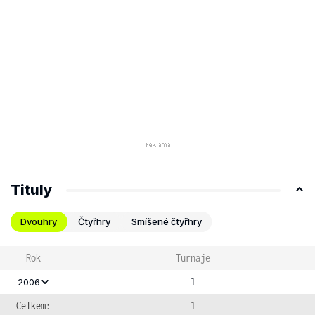
Tituly
Dvouhry
Čtyřhry
Smíšené čtyřhry
Rok
Turnaje
1
2006
Celkem:
1