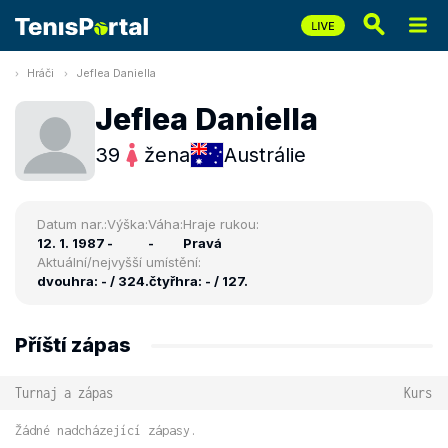
Hráči
Jeflea Daniella
Jeflea Daniella
39
žena
Austrálie
Datum nar.:
Výška:
Váha:
Hraje rukou:
12. 1. 1987
-
-
Pravá
Aktuální/nejvyšší umístění:
dvouhra: - / 324.
čtyřhra: - / 127.
Příští zápas
Turnaj a zápas
Kurs
Žádné nadcházející zápasy.