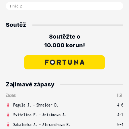
Soutěž
Soutěžte o
10.000 korun!
Zajímavé zápasy
Zápas
H2H
Pegula J.
-
Shnaider D.
4-0
Svitolina E.
-
Anisimova A.
4-1
Sabalenka A.
-
Alexandrova E.
5-4