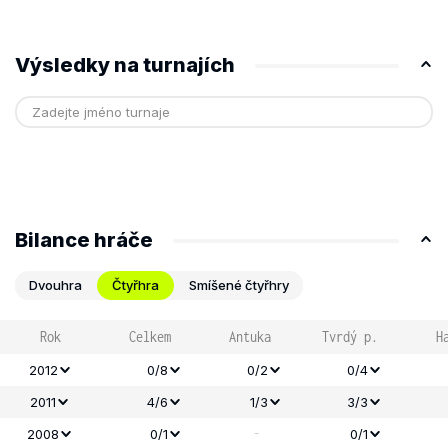
Výsledky na turnajích
Bilance hráče
Dvouhra
Čtyřhra
Smíšené čtyřhry
Rok
Celkem
Antuka
Tvrdý p.
H
2012
0/8
0/2
0/4
2011
4/6
1/3
3/3
-
2008
0/1
0/1