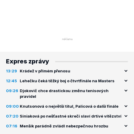
Expres zprávy
13:29
Krádež v přímém přenosu
12:45
Lehečku čeká těžký boj o čtvrtfinále na Masters
09:26
Djokovič chce drastickou změnu tenisových
pravidel
09:00
Knutsonová o největší titul, Palicová o další finále
07:20
Siniaková po nešťastné skreči slaví drtivé vítězství
07:16
Menšík parádně zvládl nebezpečnou hrozbu