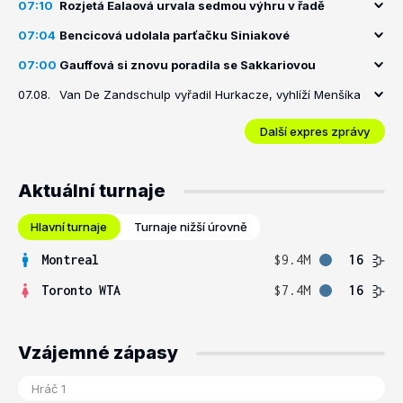
07:10
Rozjetá Ealaová urvala sedmou výhru v řadě
07:04
Bencicová udolala parťačku Siniakové
07:00
Gauffová si znovu poradila se Sakkariovou
07.08.
Van De Zandschulp vyřadil Hurkacze, vyhlíží Menšíka
Další expres zprávy
Aktuální turnaje
Hlavní turnaje
Turnaje nižší úrovně
Montreal
$9.4M
16
Toronto WTA
$7.4M
16
Vzájemné zápasy