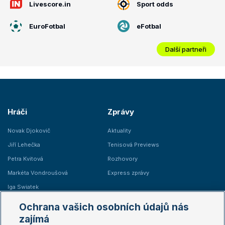
Livescore.in
Sport odds
EuroFotbal
eFotbal
Další partneři
Hráči
Zprávy
Novak Djokovič
Aktuality
Jiří Lehečka
Tenisová Previews
Petra Kvitová
Rozhovory
Markéta Vondroušová
Express zprávy
Iga Swiatek
Marie Bouzková
Ochrana vašich osobních údajů nás
Žebříčky
Kalendář turnajů
zajímá