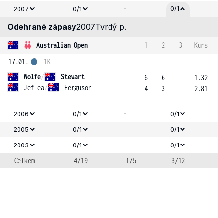
-
0/1
2007
0/1
Odehrané zápasy
2007
Tvrdý p.
Australian Open
1
2
3
Kurs
17.01.
1K
Wolfe
/
Stewart
6
6
1.32
Jeflea
/
Ferguson
4
3
2.81
-
2006
0/1
0/1
-
2005
0/1
0/1
-
2003
0/1
0/1
Celkem
4/19
1/5
3/12