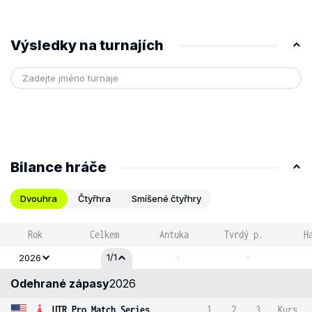
Výsledky na turnajích
Bilance hráče
Dvouhra
Čtyřhra
Smíšené čtyřhry
Rok
Celkem
Antuka
Tvrdý p.
H
-
-
1/1
2026
Odehrané zápasy
2026
UTR Pro Match Series
1
2
3
Kurs