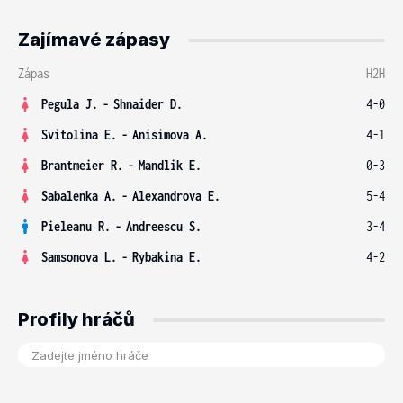
Zajímavé zápasy
Zápas
H2H
Pegula J.
-
Shnaider D.
4-0
Svitolina E.
-
Anisimova A.
4-1
Brantmeier R.
-
Mandlik E.
0-3
Sabalenka A.
-
Alexandrova E.
5-4
Pieleanu R.
-
Andreescu S.
3-4
Samsonova L.
-
Rybakina E.
4-2
Profily hráčů