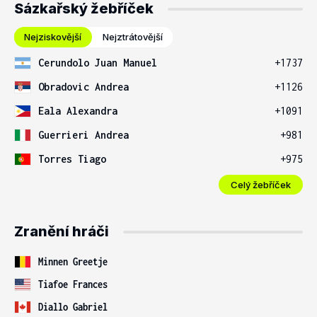
Sázkařský žebříček
Nejziskovější
Nejztrátovější
Cerundolo Juan Manuel
+1737
Obradovic Andrea
+1126
Eala Alexandra
+1091
Guerrieri Andrea
+981
Torres Tiago
+975
Celý žebříček
Zranění hráči
Minnen Greetje
Tiafoe Frances
Diallo Gabriel