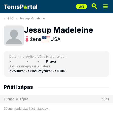
Hráči
Jessup Madeleine
Jessup Madeleine
žena
USA
Datum nar.:
Výška:
Váha:
Hraje rukou:
-
-
-
Pravá
Aktuální/nejvyšší umístění:
dvouhra: - / 1162.
čtyřhra: - / 1085.
Příští zápas
Turnaj a zápas
Kurs
Žádné nadcházející zápasy.