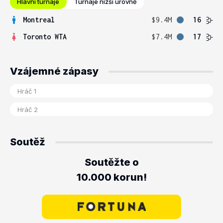
Hlavní turnaje
Turnaje nižší úrovně
Montreal
$9.4M
16
Toronto WTA
$7.4M
17
Vzájemné zápasy
Soutěž
Soutěžte o
10.000 korun!