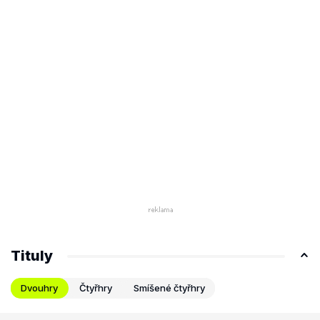
Tituly
Dvouhry
Čtyřhry
Smíšené čtyřhry