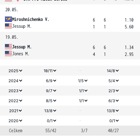
20.05.
Miroshnichenko V.
6
6
1.10
Jessup M.
1
1
5.60
19.05.
Jessup M.
6
6
1.34
Jones M.
4
1
2.95
-
2025
18/11
14/8
2024
6/9
1/5
5/4
2023
9/7
1/1
2/3
2022
8/5
1/1
6/3
-
2021
13/8
13/8
-
2020
0/1
0/1
Celkem
55/42
3/7
40/27