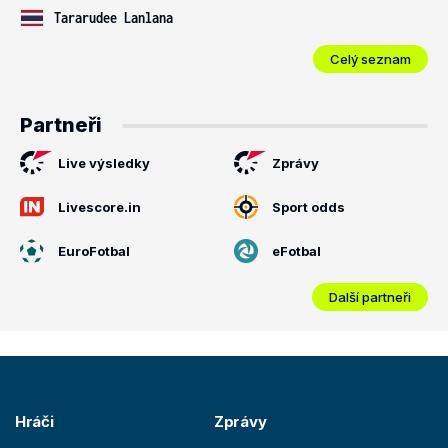
Tararudee Lanlana
Celý seznam
Partneři
Live výsledky
Zprávy
Livescore.in
Sport odds
EuroFotbal
eFotbal
Další partneři
Hráči
Zprávy