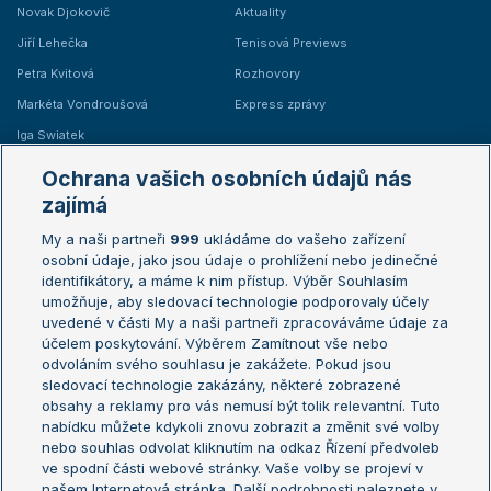
Novak Djokovič
Aktuality
Jiří Lehečka
Tenisová Previews
Petra Kvitová
Rozhovory
Markéta Vondroušová
Express zprávy
Iga Swiatek
Marie Bouzková
Ochrana vašich osobních údajů nás
Žebříčky
Kalendář turnajů
zajímá
My a naši partneři
999
ukládáme do vašeho zařízení
Žebříček ATP (muži)
Australian Open
osobní údaje, jako jsou údaje o prohlížení nebo jedinečné
Žebříček WTA (ženy)
French Open
identifikátory, a máme k nim přístup. Výběr Souhlasím
umožňuje, aby sledovací technologie podporovaly účely
Sázkařský žebříček
Wimbledon
uvedené v části My a naši partneři zpracováváme údaje za
US Open
účelem poskytování. Výběrem Zamítnout vše nebo
odvoláním svého souhlasu je zakážete. Pokud jsou
Turnaj mistrů
sledovací technologie zakázány, některé zobrazené
Turnaj mistryň
obsahy a reklamy pro vás nemusí být tolik relevantní. Tuto
Aktualní trendy
nabídku můžete kdykoli znovu zobrazit a změnit své volby
nebo souhlas odvolat kliknutím na odkaz Řízení předvoleb
ve spodní části webové stránky. Vaše volby se projeví v
Fotbalové přestupy
našem Internetová stránka. Další podrobnosti naleznete v