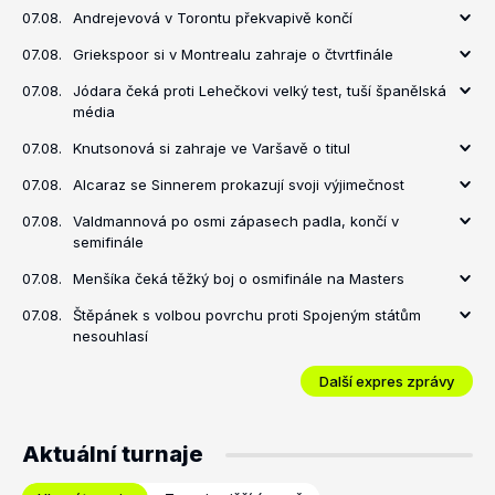
07.08.
Andrejevová v Torontu překvapivě končí
07.08.
Griekspoor si v Montrealu zahraje o čtvrtfinále
07.08.
Jódara čeká proti Lehečkovi velký test, tuší španělská
média
07.08.
Knutsonová si zahraje ve Varšavě o titul
07.08.
Alcaraz se Sinnerem prokazují svoji výjimečnost
07.08.
Valdmannová po osmi zápasech padla, končí v
semifinále
07.08.
Menšíka čeká těžký boj o osmifinále na Masters
07.08.
Štěpánek s volbou povrchu proti Spojeným státům
nesouhlasí
Další expres zprávy
Aktuální turnaje