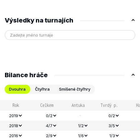
Výsledky na turnajích
Bilance hráče
Dvouhra
Čtyřhra
Smíšené čtyřhry
Rok
Celkem
Antuka
Tvrdý p.
H
-
2019
0/2
0/2
2018
4/7
1/2
3/5
2016
2/9
1/6
1/3