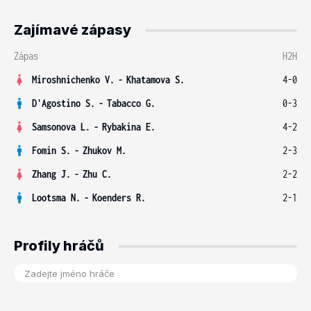
Zajímavé zápasy
Zápas
H2H
Miroshnichenko V.
-
Khatamova S.
4-0
D'Agostino S.
-
Tabacco G.
0-3
Samsonova L.
-
Rybakina E.
4-2
Fomin S.
-
Zhukov M.
2-3
Zhang J.
-
Zhu C.
2-2
Lootsma N.
-
Koenders R.
2-1
Profily hráčů