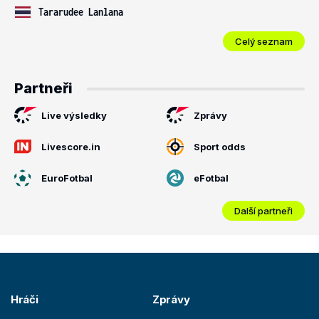
Tararudee Lanlana
Celý seznam
Partneři
Live výsledky
Zprávy
Livescore.in
Sport odds
EuroFotbal
eFotbal
Další partneři
Hráči
Zprávy