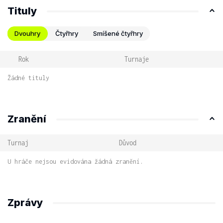
Tituly
Dvouhry
Čtyřhry
Smíšené čtyřhry
Rok
Turnaje
Žádné tituly
Zranění
Turnaj
Důvod
U hráče nejsou evidována žádná zranění.
Zprávy