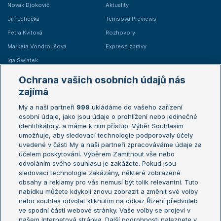
Novak Djokovič
Aktuality
Jiří Lehečka
Tenisová Previews
Petra Kvitová
Rozhovory
Markéta Vondroušová
Express zprávy
Iga Swiatek
Marie Bouzková
Ochrana vašich osobních údajů nás
Žebříčky
Kalendář turnajů
zajímá
My a naši partneři
999
ukládáme do vašeho zařízení
Žebříček ATP (muži)
Australian Open
osobní údaje, jako jsou údaje o prohlížení nebo jedinečné
Žebříček WTA (ženy)
French Open
identifikátory, a máme k nim přístup. Výběr Souhlasím
umožňuje, aby sledovací technologie podporovaly účely
Sázkařský žebříček
Wimbledon
uvedené v části My a naši partneři zpracováváme údaje za
US Open
účelem poskytování. Výběrem Zamítnout vše nebo
odvoláním svého souhlasu je zakážete. Pokud jsou
Turnaj mistrů
sledovací technologie zakázány, některé zobrazené
Turnaj mistryň
obsahy a reklamy pro vás nemusí být tolik relevantní. Tuto
Aktualní trendy
nabídku můžete kdykoli znovu zobrazit a změnit své volby
nebo souhlas odvolat kliknutím na odkaz Řízení předvoleb
ve spodní části webové stránky. Vaše volby se projeví v
Fotbalové přestupy
našem Internetová stránka. Další podrobnosti naleznete v