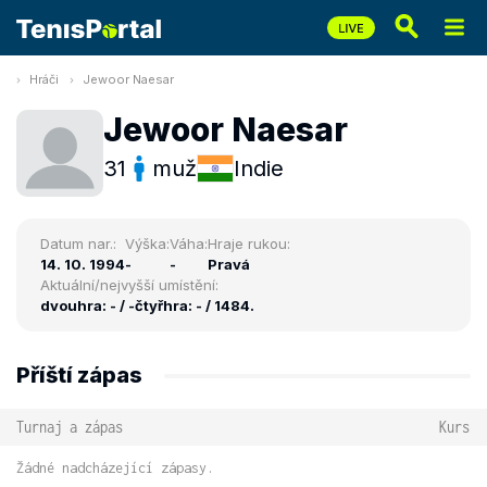
Hráči
Jewoor Naesar
Jewoor Naesar
31
muž
Indie
Datum nar.:
Výška:
Váha:
Hraje rukou:
14. 10. 1994
-
-
Pravá
Aktuální/nejvyšší umístění:
dvouhra: - / -
čtyřhra: - / 1484.
Příští zápas
Turnaj a zápas
Kurs
Žádné nadcházející zápasy.