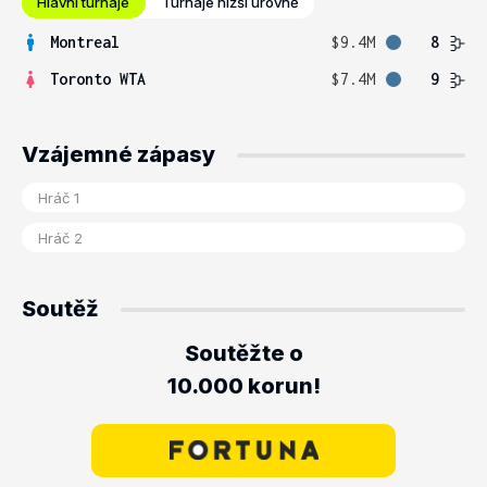
Hlavní turnaje
Turnaje nižší úrovně
Montreal
$9.4M
8
Toronto WTA
$7.4M
9
Vzájemné zápasy
Soutěž
Soutěžte o
10.000 korun!