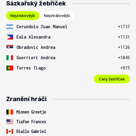
Sázkařský žebříček
Nejziskovější
Nejztrátovější
Cerundolo Juan Manuel
+1737
Eala Alexandra
+1131
Obradovic Andrea
+1126
Guerrieri Andrea
+1045
Torres Tiago
+975
Celý žebříček
Zranění hráči
Minnen Greetje
Tiafoe Frances
Diallo Gabriel