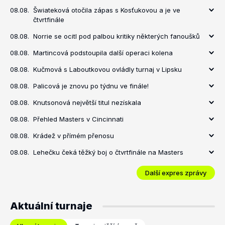
08.08.
Šwiateková otočila zápas s Kosťukovou a je ve
čtvrtfinále
08.08.
Norrie se ocitl pod palbou kritiky některých fanoušků
08.08.
Martincová podstoupila další operaci kolena
08.08.
Kučmová s Laboutkovou ovládly turnaj v Lipsku
08.08.
Palicová je znovu po týdnu ve finále!
08.08.
Knutsonová největší titul nezískala
08.08.
Přehled Masters v Cincinnati
08.08.
Krádež v přímém přenosu
08.08.
Lehečku čeká těžký boj o čtvrtfinále na Masters
Další expres zprávy
Aktuální turnaje