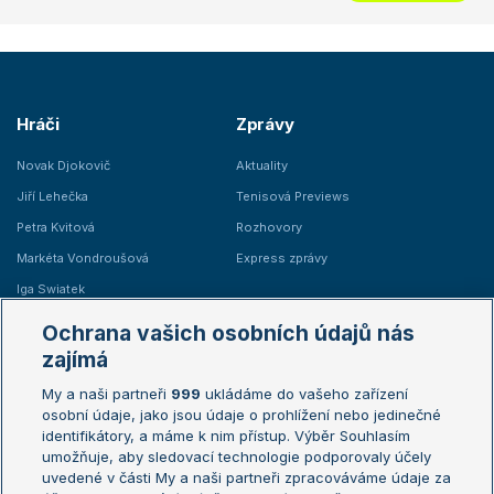
Hráči
Zprávy
Novak Djokovič
Aktuality
Jiří Lehečka
Tenisová Previews
Petra Kvitová
Rozhovory
Markéta Vondroušová
Express zprávy
Iga Swiatek
Marie Bouzková
Ochrana vašich osobních údajů nás
Žebříčky
Kalendář turnajů
zajímá
My a naši partneři
999
ukládáme do vašeho zařízení
Žebříček ATP (muži)
Australian Open
osobní údaje, jako jsou údaje o prohlížení nebo jedinečné
Žebříček WTA (ženy)
French Open
identifikátory, a máme k nim přístup. Výběr Souhlasím
umožňuje, aby sledovací technologie podporovaly účely
Sázkařský žebříček
Wimbledon
uvedené v části My a naši partneři zpracováváme údaje za
US Open