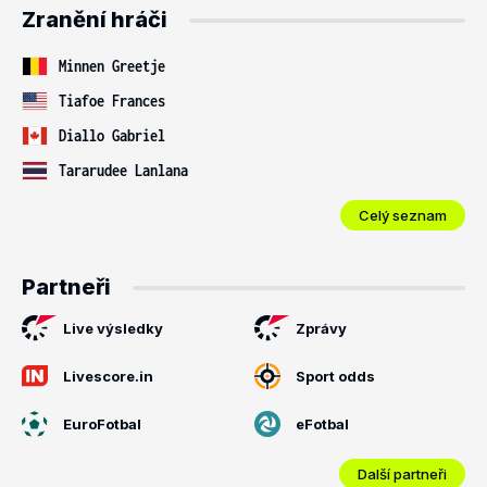
Zranění hráči
Minnen Greetje
Tiafoe Frances
Diallo Gabriel
Tararudee Lanlana
Celý seznam
Partneři
Live výsledky
Zprávy
Livescore.in
Sport odds
EuroFotbal
eFotbal
Další partneři