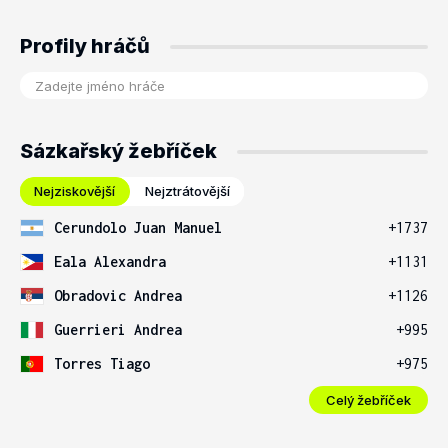
Profily hráčů
Sázkařský žebříček
Nejziskovější
Nejztrátovější
Cerundolo Juan Manuel
+1737
Eala Alexandra
+1131
Obradovic Andrea
+1126
Guerrieri Andrea
+995
Torres Tiago
+975
Celý žebříček