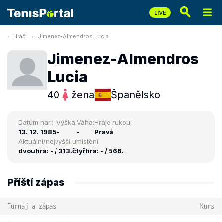
Hráči
Jimenez-Almendros Lucia
Jimenez-Almendros
Lucia
40
žena
Španělsko
Datum nar.:
Výška:
Váha:
Hraje rukou:
13. 12. 1985
-
-
Pravá
Aktuální/nejvyšší umístění:
dvouhra: - / 313.
čtyřhra: - / 566.
Příští zápas
Turnaj a zápas
Kurs