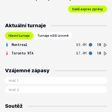
Další expres zprávy
Aktuální turnaje
Hlavní turnaje
Turnaje nižší úrovně
Montreal
$9.4M
10
Toronto WTA
$7.4M
10
Vzájemné zápasy
Soutěž