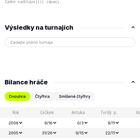
Žádné nadcházející zápasy.
Výsledky na turnajích
Bilance hráče
Dvouhra
Čtyřhra
Smíšené čtyřhry
Rok
Celkem
Antuka
Tvrdý p.
H
2006
9/16
0/3
9/11
2005
31/26
9/15
22/11