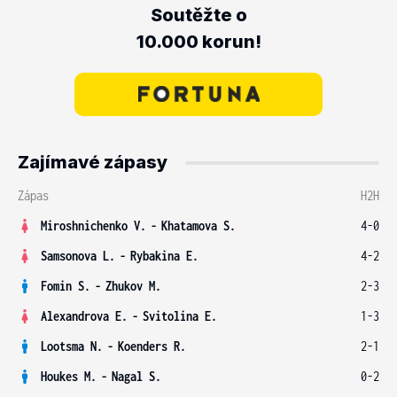
Soutěžte o
10.000 korun!
Zajímavé zápasy
Zápas
H2H
Miroshnichenko V.
-
Khatamova S.
4-0
Samsonova L.
-
Rybakina E.
4-2
Fomin S.
-
Zhukov M.
2-3
Alexandrova E.
-
Svitolina E.
1-3
Lootsma N.
-
Koenders R.
2-1
Houkes M.
-
Nagal S.
0-2