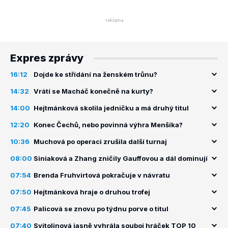
Expres zprávy
16:12
Dojde ke střídání na ženském trůnu?
14:32
Vrátí se Macháč konečně na kurty?
14:00
Hejtmánková skolila jedničku a má druhý titul
12:20
Konec Čechů, nebo povinná výhra Menšíka?
10:36
Muchová po operaci zrušila další turnaj
08:00
Siniaková a Zhang zničily Gauffovou a dál dominují
07:54
Brenda Fruhvirtová pokračuje v návratu
07:50
Hejtmánková hraje o druhou trofej
07:45
Palicová se znovu po týdnu porve o titul
07:40
Svitolinová jasně vyhrála souboj hráček TOP 10