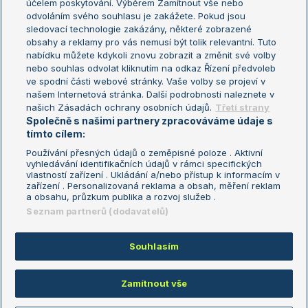
účelem poskytování. Výběrem Zamítnout vše nebo
odvoláním svého souhlasu je zakážete. Pokud jsou
Turnaj mistrů
sledovací technologie zakázány, některé zobrazené
Turnaj mistryň
obsahy a reklamy pro vás nemusí být tolik relevantní. Tuto
Aktualní trendy
nabídku můžete kdykoli znovu zobrazit a změnit své volby
nebo souhlas odvolat kliknutím na odkaz Řízení předvoleb
ve spodní části webové stránky. Vaše volby se projeví v
Fotbalové přestupy
našem Internetová stránka. Další podrobnosti naleznete v
Livesport Daily
našich Zásadách ochrany osobních údajů.
Třetí strany
Společně s našimi partnery zpracováváme údaje s
LS Prague Open
tímto cílem:
Používání přesných údajů o zeměpisné poloze . Aktivní
vyhledávání identifikačních údajů v rámci specifických
vlastností zařízení . Ukládání a/nebo přístup k informacím v
Podmínky užití
Nastavení soukromí
zařízení . Personalizovaná reklama a obsah, měření reklam
GDPR a žurnalistika
Reklama
a obsahu, průzkum publika a rozvoj služeb .
Informace o zpracování osobních
Kontakt
Seznam partnerů (dodavatelů)
údajů
Tiráž
Souhlasím
Copyright © 2008-2026 TenisPortal.cz. Využíváme zpravodajství ČTK.
Zamítnout vše