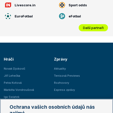
Livescore.in
Sport odds
EuroFotbal
eFotbal
Další partneři
Hráči
Zprávy
Novak Djokovič
Aktuality
Jiří Lehečka
Tenisová Previews
Petra Kvitová
Rozhovory
Markéta Vondroušová
Express zprávy
Iga Swiatek
Marie Bouzková
Ochrana vašich osobních údajů nás
Žebříčky
Kalendář turnajů