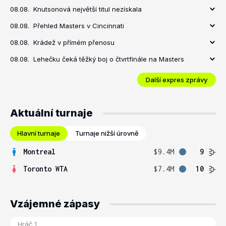
08.08.
Knutsonová největší titul nezískala
08.08.
Přehled Masters v Cincinnati
08.08.
Krádež v přímém přenosu
08.08.
Lehečku čeká těžký boj o čtvrtfinále na Masters
Další expres zprávy
Aktuální turnaje
Hlavní turnaje
Turnaje nižší úrovně
Montreal
$9.4M
9
Toronto WTA
$7.4M
10
Vzájemné zápasy