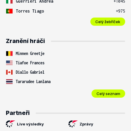
Guerrieri Andrea
+1045
Torres Tiago
+975
Celý žebříček
Zranění hráči
Minnen Greetje
Tiafoe Frances
Diallo Gabriel
Tararudee Lanlana
Celý seznam
Partneři
Live výsledky
Zprávy