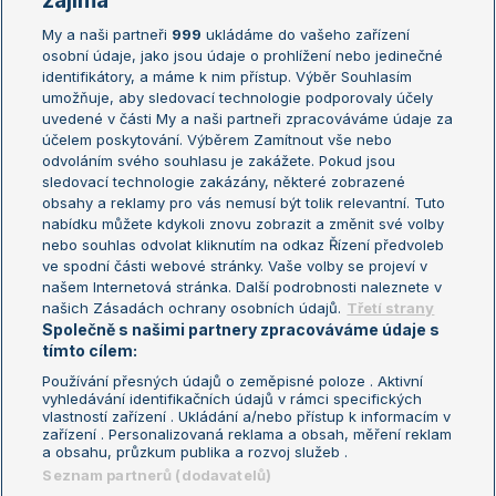
zajímá
My a naši partneři
999
ukládáme do vašeho zařízení
Žebříček ATP (muži)
Australian Open
osobní údaje, jako jsou údaje o prohlížení nebo jedinečné
Žebříček WTA (ženy)
French Open
identifikátory, a máme k nim přístup. Výběr Souhlasím
umožňuje, aby sledovací technologie podporovaly účely
Sázkařský žebříček
Wimbledon
uvedené v části My a naši partneři zpracováváme údaje za
US Open
účelem poskytování. Výběrem Zamítnout vše nebo
odvoláním svého souhlasu je zakážete. Pokud jsou
Turnaj mistrů
sledovací technologie zakázány, některé zobrazené
Turnaj mistryň
obsahy a reklamy pro vás nemusí být tolik relevantní. Tuto
Aktualní trendy
nabídku můžete kdykoli znovu zobrazit a změnit své volby
nebo souhlas odvolat kliknutím na odkaz Řízení předvoleb
ve spodní části webové stránky. Vaše volby se projeví v
Fotbalové přestupy
našem Internetová stránka. Další podrobnosti naleznete v
Livesport Daily
našich Zásadách ochrany osobních údajů.
Třetí strany
Společně s našimi partnery zpracováváme údaje s
LS Prague Open
tímto cílem:
Používání přesných údajů o zeměpisné poloze . Aktivní
vyhledávání identifikačních údajů v rámci specifických
vlastností zařízení . Ukládání a/nebo přístup k informacím v
Podmínky užití
Nastavení soukromí
zařízení . Personalizovaná reklama a obsah, měření reklam
GDPR a žurnalistika
Reklama
a obsahu, průzkum publika a rozvoj služeb .
Informace o zpracování osobních
Kontakt
Seznam partnerů (dodavatelů)
údajů
Tiráž