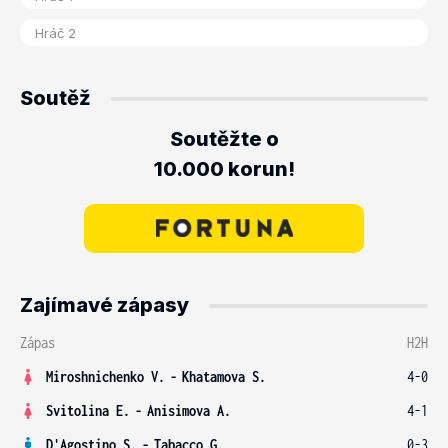
Soutěž
Soutěžte o
10.000 korun!
Zajímavé zápasy
Zápas
H2H
Miroshnichenko V.
-
Khatamova S.
4-0
Svitolina E.
-
Anisimova A.
4-1
D'Agostino S.
-
Tabacco G.
0-3