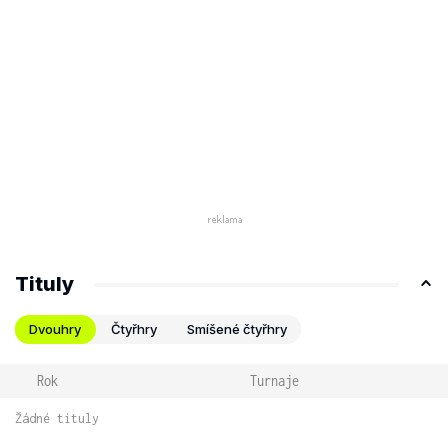
Tituly
Dvouhry
Čtyřhry
Smíšené čtyřhry
Rok
Turnaje
Žádné tituly