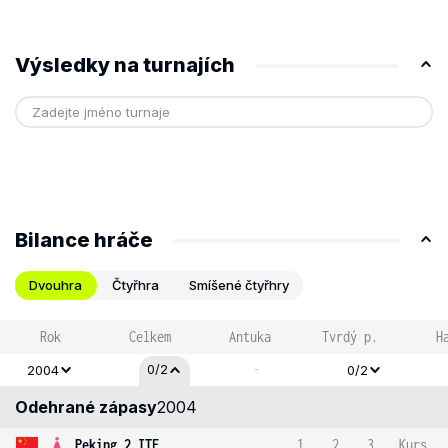
Výsledky na turnajích
Bilance hráče
Dvouhra
Čtyřhra
Smíšené čtyřhry
Rok
Celkem
Antuka
Tvrdý p.
H
-
0/2
2004
0/2
Odehrané zápasy
2004
Peking 2 ITF
1
2
3
Kurs