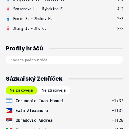
Samsonova L.
-
Rybakina E.
4-2
Fomin S.
-
Zhukov M.
2-3
Zhang J.
-
Zhu C.
2-2
Profily hráčů
Sázkařský žebříček
Nejziskovější
Nejztrátovější
Cerundolo Juan Manuel
+1737
Eala Alexandra
+1131
Obradovic Andrea
+1126