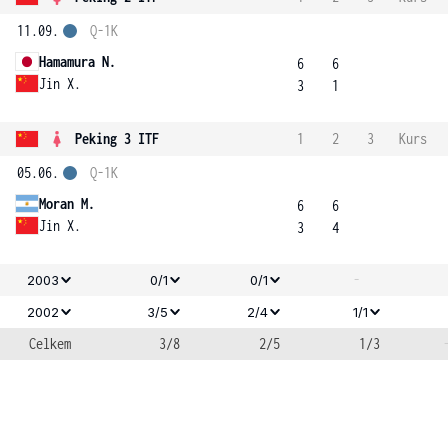
11.09.
Q-1K
Hamamura N.
6
6
Jin X.
3
1
Peking 3 ITF
1
2
3
Kurs
05.06.
Q-1K
Moran M.
6
6
Jin X.
3
4
-
2003
0/1
0/1
2002
3/5
2/4
1/1
Celkem
3/8
2/5
1/3