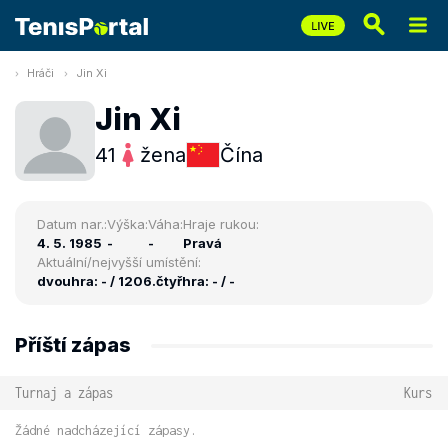
Hráči
Jin Xi
Jin Xi
41
žena
Čína
Datum nar.:
Výška:
Váha:
Hraje rukou:
4. 5. 1985
-
-
Pravá
Aktuální/nejvyšší umístění:
dvouhra: - / 1206.
čtyřhra: - / -
Příští zápas
Turnaj a zápas
Kurs
Žádné nadcházející zápasy.