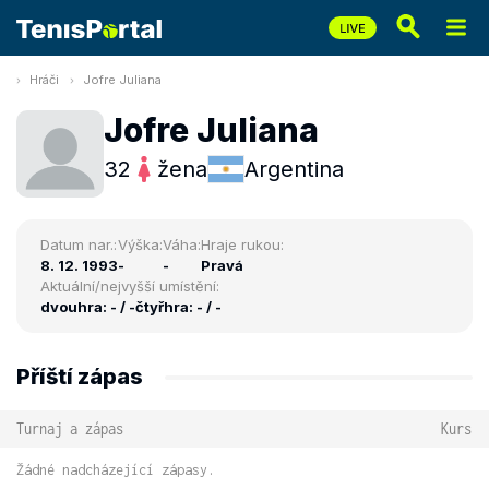
Hráči
Jofre Juliana
Jofre Juliana
32
žena
Argentina
Datum nar.:
Výška:
Váha:
Hraje rukou:
8. 12. 1993
-
-
Pravá
Aktuální/nejvyšší umístění:
dvouhra: - / -
čtyřhra: - / -
Příští zápas
Turnaj a zápas
Kurs
Žádné nadcházející zápasy.