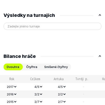
Výsledky na turnajích
Bilance hráče
Dvouhra
Čtyřhra
Smíšené čtyřhry
Rok
Celkem
Antuka
Tvrdý p.
H
-
2017
4/5
4/5
-
2016
2/2
2/2
-
2015
2/7
2/7