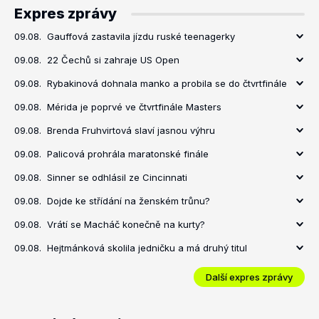
Expres zprávy
09.08.
Gauffová zastavila jízdu ruské teenagerky
09.08.
22 Čechů si zahraje US Open
09.08.
Rybakinová dohnala manko a probila se do čtvrtfinále
09.08.
Mérida je poprvé ve čtvrtfinále Masters
09.08.
Brenda Fruhvirtová slaví jasnou výhru
09.08.
Palicová prohrála maratonské finále
09.08.
Sinner se odhlásil ze Cincinnati
09.08.
Dojde ke střídání na ženském trůnu?
09.08.
Vrátí se Macháč konečně na kurty?
09.08.
Hejtmánková skolila jedničku a má druhý titul
Další expres zprávy