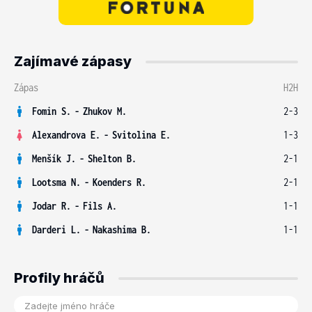
Zajímavé zápasy
Zápas
H2H
Fomin S.
-
Zhukov M.
2-3
Alexandrova E.
-
Svitolina E.
1-3
Menšík J.
-
Shelton B.
2-1
Lootsma N.
-
Koenders R.
2-1
Jodar R.
-
Fils A.
1-1
Darderi L.
-
Nakashima B.
1-1
Profily hráčů