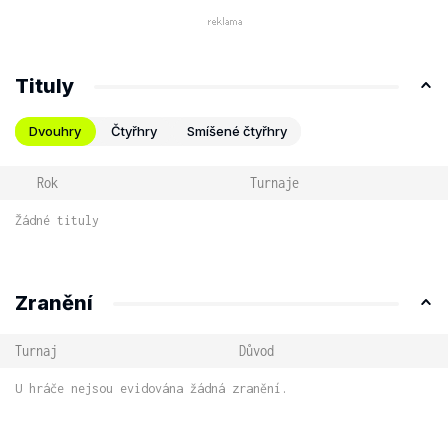
Tituly
Dvouhry
Čtyřhry
Smíšené čtyřhry
Rok
Turnaje
Žádné tituly
Zranění
Turnaj
Důvod
U hráče nejsou evidována žádná zranění.