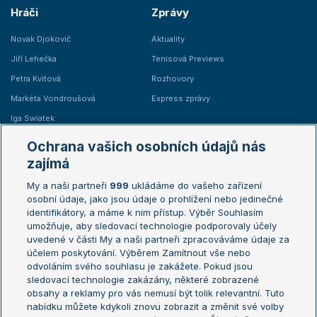
Hráči
Zprávy
Novak Djokovič
Aktuality
Jiří Lehečka
Tenisová Previews
Petra Kvitová
Rozhovory
Markéta Vondroušová
Express zprávy
Iga Swiatek
Marie Bouzková
Ochrana vašich osobních údajů nás
Žebříčky
Kalendář turnajů
zajímá
My a naši partneři
999
ukládáme do vašeho zařízení
Žebříček ATP (muži)
Australian Open
osobní údaje, jako jsou údaje o prohlížení nebo jedinečné
Žebříček WTA (ženy)
French Open
identifikátory, a máme k nim přístup. Výběr Souhlasím
umožňuje, aby sledovací technologie podporovaly účely
Sázkařský žebříček
Wimbledon
uvedené v části My a naši partneři zpracováváme údaje za
US Open
účelem poskytování. Výběrem Zamítnout vše nebo
odvoláním svého souhlasu je zakážete. Pokud jsou
Turnaj mistrů
sledovací technologie zakázány, některé zobrazené
Turnaj mistryň
obsahy a reklamy pro vás nemusí být tolik relevantní. Tuto
Aktualní trendy
nabídku můžete kdykoli znovu zobrazit a změnit své volby