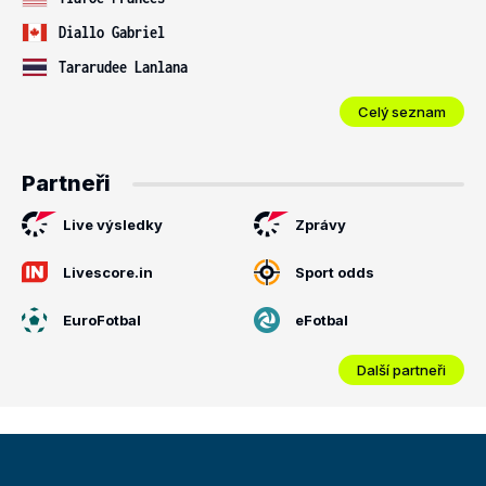
Diallo Gabriel
Tararudee Lanlana
Celý seznam
Partneři
Live výsledky
Zprávy
Livescore.in
Sport odds
EuroFotbal
eFotbal
Další partneři