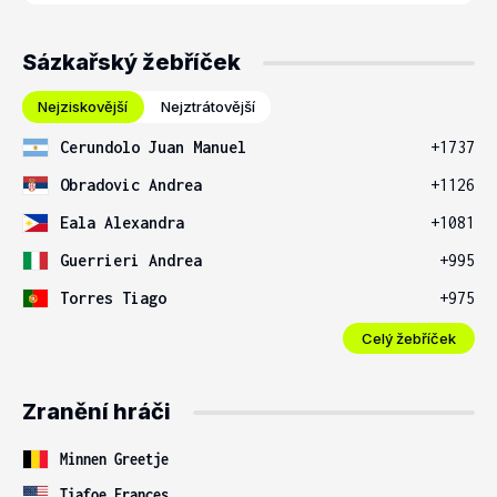
Sázkařský žebříček
Nejziskovější
Nejztrátovější
Cerundolo Juan Manuel
+1737
Obradovic Andrea
+1126
Eala Alexandra
+1081
Guerrieri Andrea
+995
Torres Tiago
+975
Celý žebříček
Zranění hráči
Minnen Greetje
Tiafoe Frances