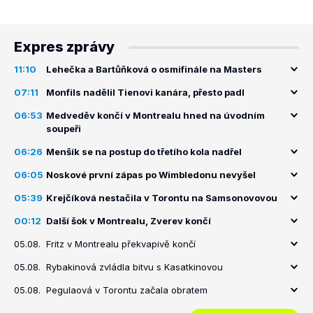
Expres zprávy
11:10
Lehečka a Bartůňková o osmifinále na Masters
07:11
Monfils nadělil Tienovi kanára, přesto padl
06:53
Medveděv končí v Montrealu hned na úvodním
soupeři
06:26
Menšík se na postup do třetího kola nadřel
06:05
Noskové první zápas po Wimbledonu nevyšel
05:39
Krejčíková nestačila v Torontu na Samsonovovou
00:12
Další šok v Montrealu, Zverev končí
05.08.
Fritz v Montrealu překvapivě končí
05.08.
Rybakinová zvládla bitvu s Kasatkinovou
05.08.
Pegulaová v Torontu začala obratem