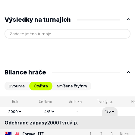
Výsledky na turnajích
Bilance hráče
Dvouhra
Čtyřhra
Smíšené čtyřhry
Rok
Celkem
Antuka
Tvrdý p.
H
-
4/5
2000
4/5
Odehrané zápasy
2000
Tvrdý p.
Corowa ITF
1
2
3
Kurs