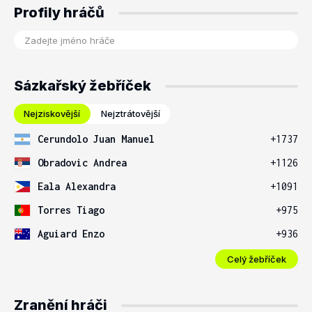
Profily hráčů
Sázkařský žebříček
Nejziskovější
Nejztrátovější
Cerundolo Juan Manuel
+1737
Obradovic Andrea
+1126
Eala Alexandra
+1091
Torres Tiago
+975
Aguiard Enzo
+936
Celý žebříček
Zranění hráči