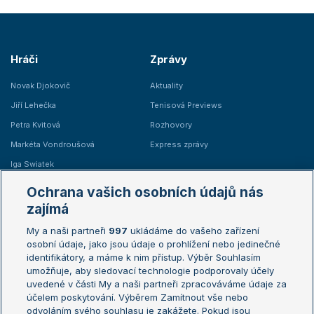
Hráči
Zprávy
Novak Djokovič
Aktuality
Jiří Lehečka
Tenisová Previews
Petra Kvitová
Rozhovory
Markéta Vondroušová
Express zprávy
Iga Swiatek
Marie Bouzková
Ochrana vašich osobních údajů nás
Žebříčky
Kalendář turnajů
zajímá
My a naši partneři
997
ukládáme do vašeho zařízení
Žebříček ATP (muži)
Australian Open
osobní údaje, jako jsou údaje o prohlížení nebo jedinečné
Žebříček WTA (ženy)
French Open
identifikátory, a máme k nim přístup. Výběr Souhlasím
umožňuje, aby sledovací technologie podporovaly účely
Sázkařský žebříček
Wimbledon
uvedené v části My a naši partneři zpracováváme údaje za
US Open
účelem poskytování. Výběrem Zamítnout vše nebo
odvoláním svého souhlasu je zakážete. Pokud jsou
Turnaj mistrů