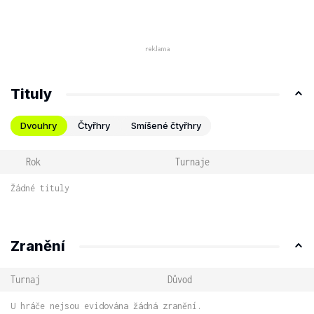
Tituly
Dvouhry
Čtyřhry
Smíšené čtyřhry
Rok
Turnaje
Žádné tituly
Zranění
Turnaj
Důvod
U hráče nejsou evidována žádná zranění.