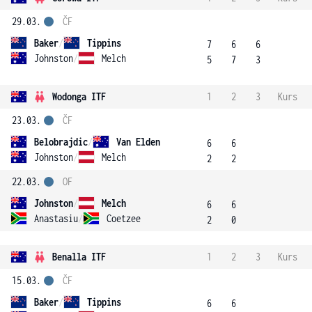
29.03.
ČF
Baker
/
Tippins
7
6
6
Johnston
/
Melch
5
7
3
Wodonga ITF
1
2
3
Kurs
23.03.
ČF
Belobrajdic
/
Van Elden
6
6
Johnston
/
Melch
2
2
22.03.
OF
Johnston
/
Melch
6
6
Anastasiu
/
Coetzee
2
0
Benalla ITF
1
2
3
Kurs
15.03.
ČF
Baker
/
Tippins
6
6