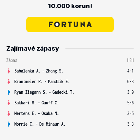
10.000 korun!
Zajímavé zápasy
Zápas
H2H
Sabalenka A.
-
Zhang S.
4-1
Brantmeier R.
-
Mandlik E.
0-3
Ryan Ziegann S.
-
Gadecki T.
3-0
Sakkari M.
-
Gauff C.
5-6
Mertens E.
-
Osaka N.
3-5
Norrie C.
-
De Minaur A.
3-3