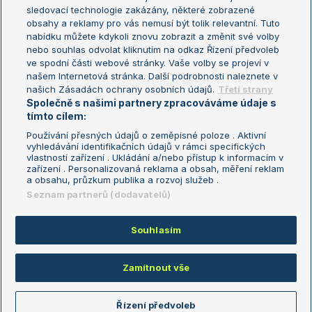
sledovací technologie zakázány, některé zobrazené
Turnaj mistryň
obsahy a reklamy pro vás nemusí být tolik relevantní. Tuto
Aktualní trendy
nabídku můžete kdykoli znovu zobrazit a změnit své volby
nebo souhlas odvolat kliknutím na odkaz Řízení předvoleb
ve spodní části webové stránky. Vaše volby se projeví v
Fotbalové přestupy
našem Internetová stránka. Další podrobnosti naleznete v
Livesport Daily
našich Zásadách ochrany osobních údajů.
Třetí strany
Společně s našimi partnery zpracováváme údaje s
LS Prague Open
tímto cílem:
Používání přesných údajů o zeměpisné poloze . Aktivní
vyhledávání identifikačních údajů v rámci specifických
vlastností zařízení . Ukládání a/nebo přístup k informacím v
Podmínky užití
Nastavení soukromí
zařízení . Personalizovaná reklama a obsah, měření reklam
GDPR a žurnalistika
Reklama
a obsahu, průzkum publika a rozvoj služeb .
Informace o zpracování osobních
Kontakt
Seznam partnerů (dodavatelů)
údajů
Tiráž
Souhlasím
Copyright © 2008-2026 TenisPortal.cz. Využíváme zpravodajství ČTK.
Zamítnout vše
Řízení předvoleb