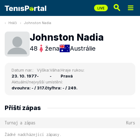
Hráči
Johnston Nadia
Johnston Nadia
48
žena
Austrálie
Datum nar.:
Výška:
Váha:
Hraje rukou:
23. 10. 1977
-
-
Pravá
Aktuální/nejvyšší umístění:
dvouhra: - / 317.
čtyřhra: - / 249.
Příští zápas
Turnaj a zápas
Kurs
Žádné nadcházející zápasy.