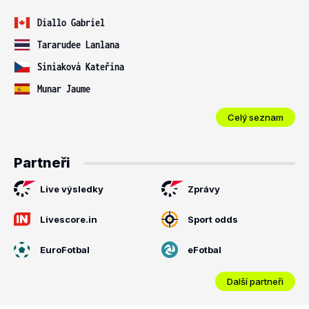
Diallo Gabriel
Tararudee Lanlana
Siniaková Kateřina
Munar Jaume
Celý seznam
Partneři
Live výsledky
Zprávy
Livescore.in
Sport odds
EuroFotbal
eFotbal
Další partneři