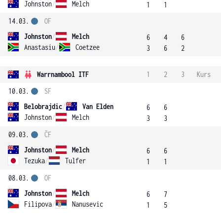
Johnston
/
Melch
1
1
14.03.
OF
Johnston
/
Melch
6
4
6
Anastasiu
/
Coetzee
3
6
2
Warrnambool ITF
1
2
3
Kurs
10.03.
SF
Belobrajdic
/
Van Elden
6
6
Johnston
/
Melch
3
3
09.03.
ČF
Johnston
/
Melch
6
6
Tezuka
/
Tulfer
1
1
08.03.
OF
Johnston
/
Melch
6
7
Filipova
/
Nanusevic
1
5