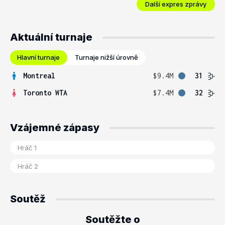
Další expres zprávy
Aktuální turnaje
Hlavní turnaje
Turnaje nižší úrovně
Montreal
$9.4M
31
Toronto WTA
$7.4M
32
Vzájemné zápasy
Soutěž
Soutěžte o