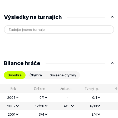
Výsledky na turnajích
Bilance hráče
Dvouhra
Čtyřhra
Smíšené čtyřhry
Rok
Celkem
Antuka
Tvrdý p.
H
-
2003
0/1
0/1
2002
12/28
4/10
6/13
-
2001
3/4
3/4