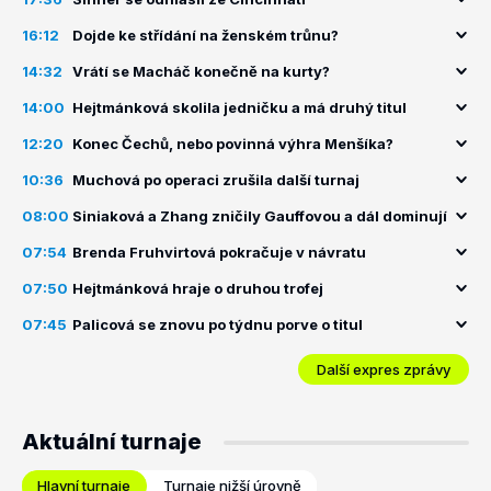
16:12
Dojde ke střídání na ženském trůnu?
14:32
Vrátí se Macháč konečně na kurty?
14:00
Hejtmánková skolila jedničku a má druhý titul
12:20
Konec Čechů, nebo povinná výhra Menšíka?
10:36
Muchová po operaci zrušila další turnaj
08:00
Siniaková a Zhang zničily Gauffovou a dál dominují
07:54
Brenda Fruhvirtová pokračuje v návratu
07:50
Hejtmánková hraje o druhou trofej
07:45
Palicová se znovu po týdnu porve o titul
Další expres zprávy
Aktuální turnaje
Hlavní turnaje
Turnaje nižší úrovně