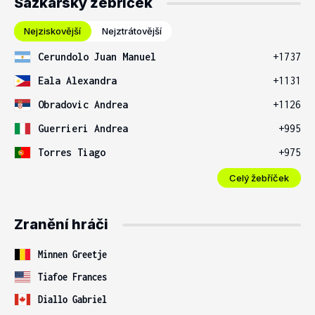
Sázkařský žebříček
Nejziskovější
Nejztrátovější
Cerundolo Juan Manuel
+1737
Eala Alexandra
+1131
Obradovic Andrea
+1126
Guerrieri Andrea
+995
Torres Tiago
+975
Celý žebříček
Zranění hráči
Minnen Greetje
Tiafoe Frances
Diallo Gabriel