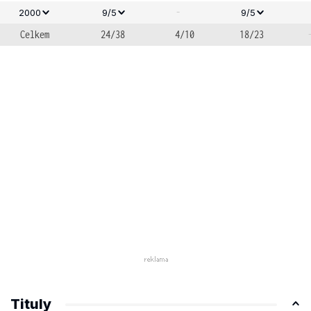
-
2000
9/5
9/5
Celkem
24/38
4/10
18/23
Tituly