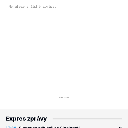
Nenalezeny žádné zprávy.
Expres zprávy
17:36
Sinner se odhlásil ze Cincinnati