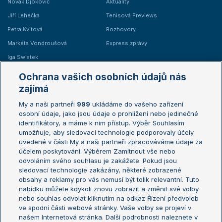
Novak Djokovič
Aktuality
Jiří Lehečka
Tenisová Previews
Petra Kvitová
Rozhovory
Markéta Vondroušová
Express zprávy
Iga Swiatek
Marie Bouzková
Ochrana vašich osobních údajů nás
Žebříčky
Kalendář turnajů
zajímá
My a naši partneři
999
ukládáme do vašeho zařízení
Žebříček ATP (muži)
Australian Open
osobní údaje, jako jsou údaje o prohlížení nebo jedinečné
Žebříček WTA (ženy)
French Open
identifikátory, a máme k nim přístup. Výběr Souhlasím
umožňuje, aby sledovací technologie podporovaly účely
Sázkařský žebříček
Wimbledon
uvedené v části My a naši partneři zpracováváme údaje za
US Open
účelem poskytování. Výběrem Zamítnout vše nebo
odvoláním svého souhlasu je zakážete. Pokud jsou
Turnaj mistrů
sledovací technologie zakázány, některé zobrazené
Turnaj mistryň
obsahy a reklamy pro vás nemusí být tolik relevantní. Tuto
Aktualní trendy
nabídku můžete kdykoli znovu zobrazit a změnit své volby
nebo souhlas odvolat kliknutím na odkaz Řízení předvoleb
ve spodní části webové stránky. Vaše volby se projeví v
Fotbalové přestupy
našem Internetová stránka. Další podrobnosti naleznete v
Livesport Daily