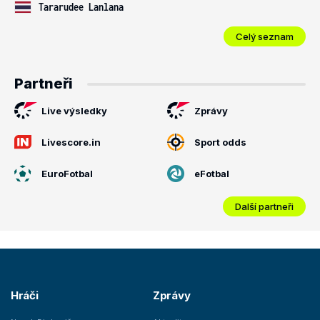
Tararudee Lanlana
Celý seznam
Partneři
Live výsledky
Zprávy
Livescore.in
Sport odds
EuroFotbal
eFotbal
Další partneři
Hráči
Zprávy