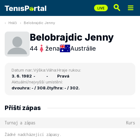
Hráči
Belobrajdic Jenny
Belobrajdic Jenny
44
žena
Austrálie
Datum nar.:
Výška:
Váha:
Hraje rukou:
3. 6. 1982
-
-
Pravá
Aktuální/nejvyšší umístění:
dvouhra: - / 308.
čtyřhra: - / 302.
Příští zápas
Turnaj a zápas
Kurs
Žádné nadcházející zápasy.