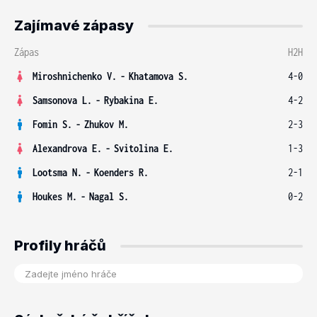
Zajímavé zápasy
Zápas
H2H
Miroshnichenko V.
-
Khatamova S.
4-0
Samsonova L.
-
Rybakina E.
4-2
Fomin S.
-
Zhukov M.
2-3
Alexandrova E.
-
Svitolina E.
1-3
Lootsma N.
-
Koenders R.
2-1
Houkes M.
-
Nagal S.
0-2
Profily hráčů