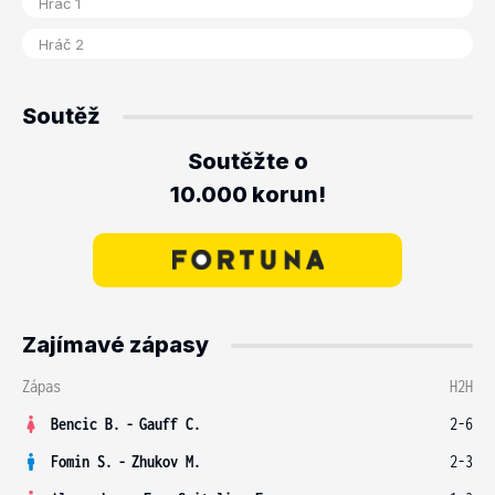
Soutěž
Soutěžte o
10.000 korun!
Zajímavé zápasy
Zápas
H2H
Bencic B.
-
Gauff C.
2-6
Fomin S.
-
Zhukov M.
2-3