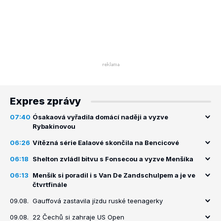
Expres zprávy
07:40
Ósakaová vyřadila domácí naději a vyzve
Rybakinovou
06:26
Vítězná série Ealaové skončila na Bencicové
06:18
Shelton zvládl bitvu s Fonsecou a vyzve Menšíka
06:13
Menšík si poradil i s Van De Zandschulpem a je ve
čtvrtfinále
09.08.
Gauffová zastavila jízdu ruské teenagerky
09.08.
22 Čechů si zahraje US Open