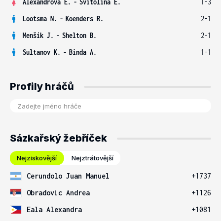
Alexandrova E.
-
Svitolina E.
1-3
Lootsma N.
-
Koenders R.
2-1
Menšík J.
-
Shelton B.
2-1
Sultanov K.
-
Binda A.
1-1
Profily hráčů
Sázkařský žebříček
Nejziskovější
Nejztrátovější
Cerundolo Juan Manuel
+1737
Obradovic Andrea
+1126
Eala Alexandra
+1081