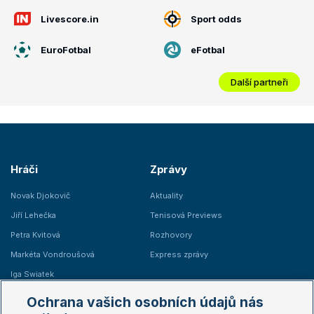
Livescore.in
Sport odds
EuroFotbal
eFotbal
Další partneři
Hráči
Zprávy
Novak Djokovič
Aktuality
Jiří Lehečka
Tenisová Previews
Petra Kvitová
Rozhovory
Markéta Vondroušová
Express zprávy
Iga Swiatek
Marie Bouzková
Ochrana vašich osobních údajů nás