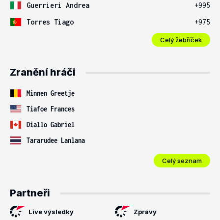
Guerrieri Andrea
+995
Torres Tiago
+975
Celý žebříček
Zranění hráči
Minnen Greetje
Tiafoe Frances
Diallo Gabriel
Tararudee Lanlana
Celý seznam
Partneři
Live výsledky
Zprávy