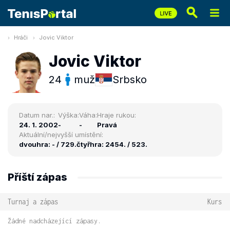
Hráči
Jovic Viktor
Jovic Viktor
24
muž
Srbsko
Datum nar.:
Výška:
Váha:
Hraje rukou:
24. 1. 2002
-
-
Pravá
Aktuální/nejvyšší umístění:
dvouhra: - / 729.
čtyřhra: 2454. / 523.
Příští zápas
Turnaj a zápas
Kurs
Žádné nadcházející zápasy.