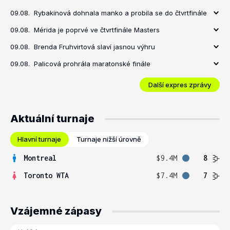
09.08.
Rybakinová dohnala manko a probila se do čtvrtfinále
09.08.
Mérida je poprvé ve čtvrtfinále Masters
09.08.
Brenda Fruhvirtová slaví jasnou výhru
09.08.
Palicová prohrála maratonské finále
Další expres zprávy
Aktuální turnaje
Hlavní turnaje
Turnaje nižší úrovně
Montreal
$9.4M
8
Toronto WTA
$7.4M
7
Vzájemné zápasy