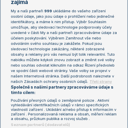
Žebříčky
Kalendář turnajů
zajímá
My a naši partneři
999
ukládáme do vašeho zařízení
Žebříček ATP (muži)
Australian Open
osobní údaje, jako jsou údaje o prohlížení nebo jedinečné
Žebříček WTA (ženy)
French Open
identifikátory, a máme k nim přístup. Výběr Souhlasím
umožňuje, aby sledovací technologie podporovaly účely
Sázkařský žebříček
Wimbledon
uvedené v části My a naši partneři zpracováváme údaje za
US Open
účelem poskytování. Výběrem Zamítnout vše nebo
odvoláním svého souhlasu je zakážete. Pokud jsou
Turnaj mistrů
sledovací technologie zakázány, některé zobrazené
Turnaj mistryň
obsahy a reklamy pro vás nemusí být tolik relevantní. Tuto
Aktualní trendy
nabídku můžete kdykoli znovu zobrazit a změnit své volby
nebo souhlas odvolat kliknutím na odkaz Řízení předvoleb
ve spodní části webové stránky. Vaše volby se projeví v
Fotbalové přestupy
našem Internetová stránka. Další podrobnosti naleznete v
Livesport Daily
našich Zásadách ochrany osobních údajů.
Třetí strany
Společně s našimi partnery zpracováváme údaje s
LS Prague Open
tímto cílem:
Používání přesných údajů o zeměpisné poloze . Aktivní
vyhledávání identifikačních údajů v rámci specifických
vlastností zařízení . Ukládání a/nebo přístup k informacím v
Podmínky užití
Nastavení soukromí
zařízení . Personalizovaná reklama a obsah, měření reklam
GDPR a žurnalistika
Reklama
a obsahu, průzkum publika a rozvoj služeb .
Informace o zpracování osobních
Kontakt
Seznam partnerů (dodavatelů)
údajů