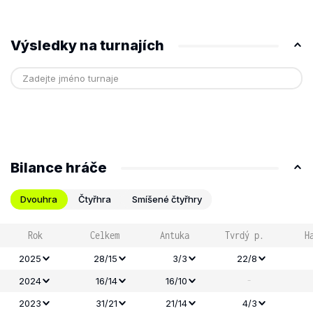
Výsledky na turnajích
Bilance hráče
Dvouhra
Čtyřhra
Smíšené čtyřhry
Rok
Celkem
Antuka
Tvrdý p.
H
2025
28/15
3/3
22/8
-
2024
16/14
16/10
2023
31/21
21/14
4/3