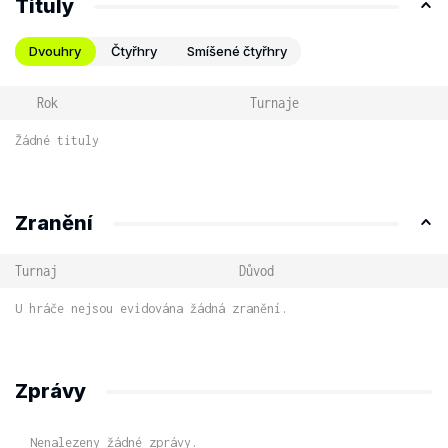
Tituly
Dvouhry
Čtyřhry
Smíšené čtyřhry
Rok
Turnaje
Žádné tituly
Zranění
Turnaj
Důvod
U hráče nejsou evidována žádná zranění.
Zprávy
Nenalezeny žádné zprávy.