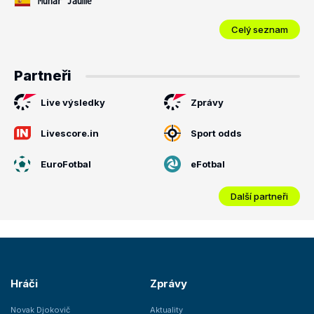
Munar Jaume
Celý seznam
Partneři
Live výsledky
Zprávy
Livescore.in
Sport odds
EuroFotbal
eFotbal
Další partneři
Hráči
Zprávy
Novak Djokovič
Aktuality