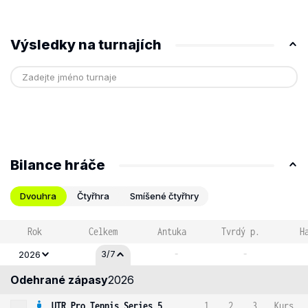
Výsledky na turnajích
Bilance hráče
Dvouhra
Čtyřhra
Smíšené čtyřhry
Rok
Celkem
Antuka
Tvrdý p.
H
-
-
3/7
2026
Odehrané zápasy
2026
UTR Pro Tennis Series 5
1
2
3
Kurs