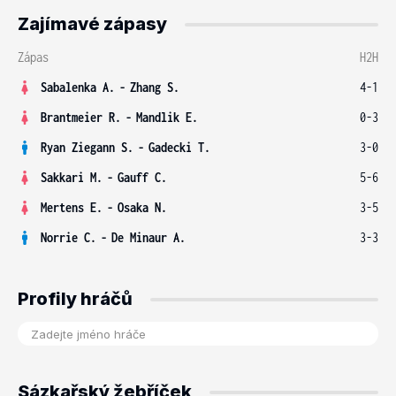
Zajímavé zápasy
Zápas
H2H
Sabalenka A.
-
Zhang S.
4-1
Brantmeier R.
-
Mandlik E.
0-3
Ryan Ziegann S.
-
Gadecki T.
3-0
Sakkari M.
-
Gauff C.
5-6
Mertens E.
-
Osaka N.
3-5
Norrie C.
-
De Minaur A.
3-3
Profily hráčů
Sázkařský žebříček