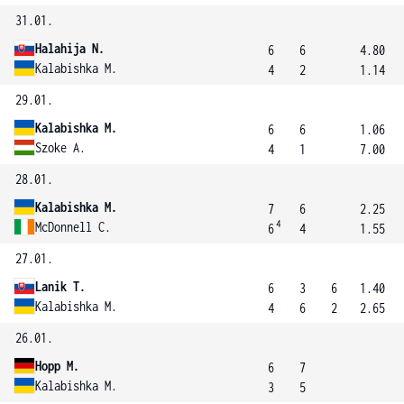
31.01.
Halahija N.
6
6
4.80
Kalabishka M.
4
2
1.14
29.01.
Kalabishka M.
6
6
1.06
Szoke A.
4
1
7.00
28.01.
Kalabishka M.
7
6
2.25
4
McDonnell C.
6
4
1.55
27.01.
Lanik T.
6
3
6
1.40
Kalabishka M.
4
6
2
2.65
26.01.
Hopp M.
6
7
Kalabishka M.
3
5