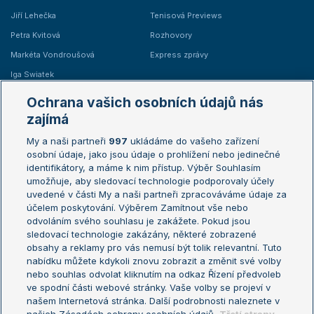
Jiří Lehečka
Tenisová Previews
Petra Kvitová
Rozhovory
Markéta Vondroušová
Express zprávy
Iga Swiatek
Marie Bouzková
Ochrana vašich osobních údajů nás
Žebříčky
Kalendář turnajů
zajímá
My a naši partneři
997
ukládáme do vašeho zařízení
Žebříček ATP (muži)
Australian Open
osobní údaje, jako jsou údaje o prohlížení nebo jedinečné
Žebříček WTA (ženy)
French Open
identifikátory, a máme k nim přístup. Výběr Souhlasím
umožňuje, aby sledovací technologie podporovaly účely
Sázkařský žebříček
Wimbledon
uvedené v části My a naši partneři zpracováváme údaje za
US Open
účelem poskytování. Výběrem Zamítnout vše nebo
odvoláním svého souhlasu je zakážete. Pokud jsou
Turnaj mistrů
sledovací technologie zakázány, některé zobrazené
Turnaj mistryň
obsahy a reklamy pro vás nemusí být tolik relevantní. Tuto
Aktualní trendy
nabídku můžete kdykoli znovu zobrazit a změnit své volby
nebo souhlas odvolat kliknutím na odkaz Řízení předvoleb
ve spodní části webové stránky. Vaše volby se projeví v
Fotbalové přestupy
našem Internetová stránka. Další podrobnosti naleznete v
Livesport Daily