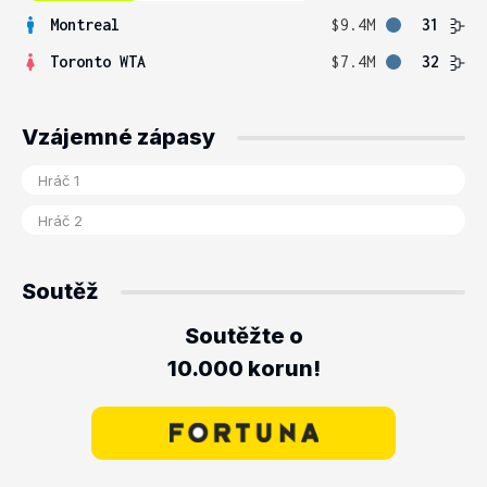
Montreal
$9.4M
31
Toronto WTA
$7.4M
32
Vzájemné zápasy
Soutěž
Soutěžte o
10.000 korun!