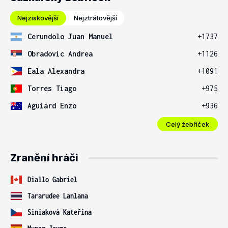
Nejziskovější
Nejztrátovější
Cerundolo Juan Manuel
+1737
Obradovic Andrea
+1126
Eala Alexandra
+1091
Torres Tiago
+975
Aguiard Enzo
+936
Celý žebříček
Zranění hráči
Diallo Gabriel
Tararudee Lanlana
Siniaková Kateřina