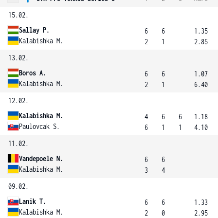
15.02.
Sallay P.
6
6
1.35
Kalabishka M.
2
1
2.85
13.02.
Boros A.
6
6
1.07
Kalabishka M.
2
1
6.40
12.02.
Kalabishka M.
4
6
6
1.18
Paulovcak S.
6
1
1
4.10
11.02.
Vandepoele N.
6
6
Kalabishka M.
3
4
09.02.
Lanik T.
6
6
1.33
Kalabishka M.
2
0
2.95