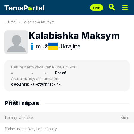
Hráči
Kalabishka Maksym
Kalabishka Maksym
muž
Ukrajina
Datum nar.:
Výška:
Váha:
Hraje rukou:
-
-
-
Pravá
Aktuální/nejvyšší umístění:
dvouhra: - / -
čtyřhra: - / -
Příští zápas
Turnaj a zápas
Kurs
Žádné nadcházející zápasy.