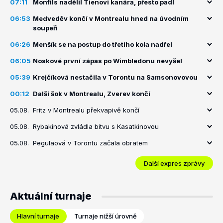
07:11
Monfils nadělil Tienovi kanára, přesto padl
06:53
Medveděv končí v Montrealu hned na úvodním
soupeři
06:26
Menšík se na postup do třetího kola nadřel
06:05
Noskové první zápas po Wimbledonu nevyšel
05:39
Krejčíková nestačila v Torontu na Samsonovovou
00:12
Další šok v Montrealu, Zverev končí
05.08.
Fritz v Montrealu překvapivě končí
05.08.
Rybakinová zvládla bitvu s Kasatkinovou
05.08.
Pegulaová v Torontu začala obratem
Další expres zprávy
Aktuální turnaje
Hlavní turnaje
Turnaje nižší úrovně