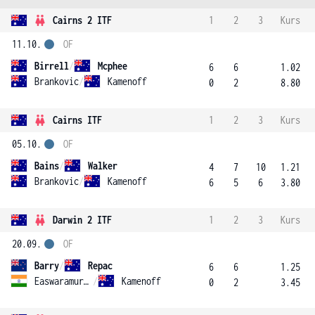
Cairns 2 ITF
1
2
3
Kurs
11.10.
OF
Birrell
/
Mcphee
6
6
1.02
Brankovic
/
Kamenoff
0
2
8.80
Cairns ITF
1
2
3
Kurs
05.10.
OF
Bains
/
Walker
4
7
10
1.21
Brankovic
/
Kamenoff
6
5
6
3.80
Darwin 2 ITF
1
2
3
Kurs
20.09.
OF
Barry
/
Repac
6
6
1.25
Easwaramurthi
/
Kamenoff
0
2
3.45