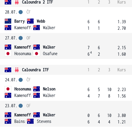
Caloundra 2 ITF
1
2
3
Kurs
28.07.
ČF
Barry
/
Webb
6
6
1.39
Kamenoff
/
Walker
1
1
2.70
27.07.
OF
Kamenoff
/
Walker
7
6
2.15
4
Hosonuma
/
Osafune
6
2
1.60
Caloundra ITF
1
2
3
Kurs
24.07.
ČF
Hosonuma
/
Nelson
6
5
10
2.23
Kamenoff
/
Walker
4
7
8
1.56
23.07.
OF
Kamenoff
/
Walker
0
6
10
3.80
Bains
/
Stevens
6
4
4
1.21