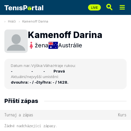
Hráči
Kamenoff Darina
Kamenoff Darina
žena
Austrálie
Datum nar.:
Výška:
Váha:
Hraje rukou:
-
-
-
Pravá
Aktuální/nejvyšší umístění:
dvouhra: - / -
čtyřhra: - / 1428.
Příští zápas
Turnaj a zápas
Kurs
Žádné nadcházející zápasy.