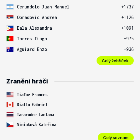
Cerundolo Juan Manuel
+1737
Obradovic Andrea
+1126
Eala Alexandra
+1091
Torres Tiago
+975
Aguiard Enzo
+936
Celý žebříček
Zranění hráči
Tiafoe Frances
Diallo Gabriel
Tararudee Lanlana
Siniaková Kateřina
Celý seznam