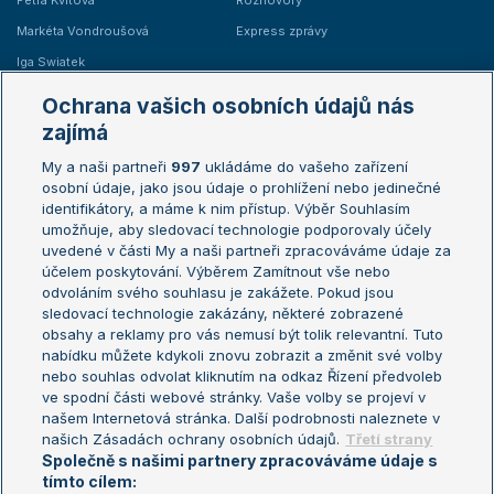
Petra Kvitová
Rozhovory
Markéta Vondroušová
Express zprávy
Iga Swiatek
Marie Bouzková
Ochrana vašich osobních údajů nás
Žebříčky
Kalendář turnajů
zajímá
My a naši partneři
997
ukládáme do vašeho zařízení
Žebříček ATP (muži)
Australian Open
osobní údaje, jako jsou údaje o prohlížení nebo jedinečné
Žebříček WTA (ženy)
French Open
identifikátory, a máme k nim přístup. Výběr Souhlasím
umožňuje, aby sledovací technologie podporovaly účely
Sázkařský žebříček
Wimbledon
uvedené v části My a naši partneři zpracováváme údaje za
US Open
účelem poskytování. Výběrem Zamítnout vše nebo
odvoláním svého souhlasu je zakážete. Pokud jsou
Turnaj mistrů
sledovací technologie zakázány, některé zobrazené
Turnaj mistryň
obsahy a reklamy pro vás nemusí být tolik relevantní. Tuto
Aktualní trendy
nabídku můžete kdykoli znovu zobrazit a změnit své volby
nebo souhlas odvolat kliknutím na odkaz Řízení předvoleb
ve spodní části webové stránky. Vaše volby se projeví v
Fotbalové přestupy
našem Internetová stránka. Další podrobnosti naleznete v
Livesport Daily
našich Zásadách ochrany osobních údajů.
Třetí strany
Společně s našimi partnery zpracováváme údaje s
LS Prague Open
tímto cílem: