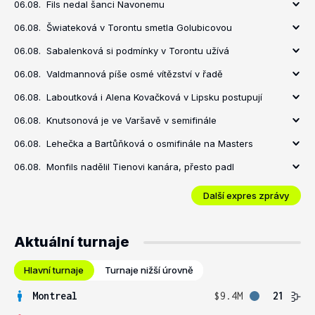
06.08.
Fils nedal šanci Navonemu
06.08.
Šwiateková v Torontu smetla Golubicovou
06.08.
Sabalenková si podmínky v Torontu užívá
06.08.
Valdmannová píše osmé vítězství v řadě
06.08.
Laboutková i Alena Kovačková v Lipsku postupují
06.08.
Knutsonová je ve Varšavě v semifinále
06.08.
Lehečka a Bartůňková o osmifinále na Masters
06.08.
Monfils nadělil Tienovi kanára, přesto padl
Další expres zprávy
Aktuální turnaje
Hlavní turnaje
Turnaje nižší úrovně
Montreal
$9.4M
21