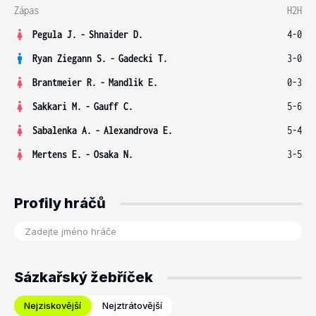
Zápas
H2H
Pegula J.
-
Shnaider D.
4-0
Ryan Ziegann S.
-
Gadecki T.
3-0
Brantmeier R.
-
Mandlik E.
0-3
Sakkari M.
-
Gauff C.
5-6
Sabalenka A.
-
Alexandrova E.
5-4
Mertens E.
-
Osaka N.
3-5
Profily hráčů
Sázkařský žebříček
Nejziskovější
Nejztrátovější