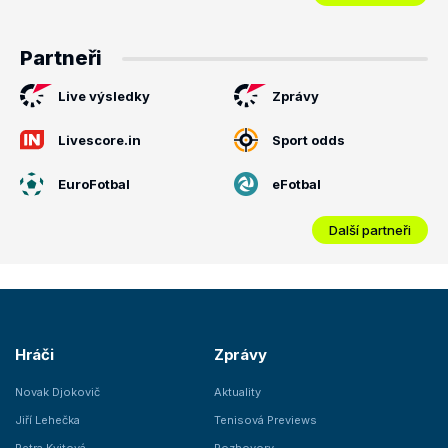
Partneři
Live výsledky
Zprávy
Livescore.in
Sport odds
EuroFotbal
eFotbal
Další partneři
Hráči
Zprávy
Novak Djokovič
Aktuality
Jiří Lehečka
Tenisová Previews