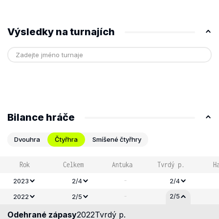
Výsledky na turnajích
Bilance hráče
Dvouhra
Čtyřhra
Smíšené čtyřhry
Rok
Celkem
Antuka
Tvrdý p.
H
-
2023
2/4
2/4
-
2/5
2022
2/5
Odehrané zápasy
2022
Tvrdý p.