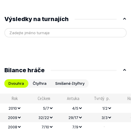
Výsledky na turnajích
Bilance hráče
Dvouhra
Čtyřhra
Smíšené čtyřhry
Rok
Celkem
Antuka
Tvrdý p.
H
2010
5/7
4/5
1/2
2009
32/22
29/17
3/3
-
2008
7/10
7/9