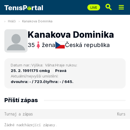
Hráči
Kanakova Dominika
Kanakova Dominika
35
žena
Česká republika
Datum nar.:
Výška:
Váha:
Hraje rukou:
25. 2. 1991
175 cm
kg
Pravá
Aktuální/nejvyšší umístění:
dvouhra: - / 723.
čtyřhra: - / 645.
Příští zápas
Turnaj a zápas
Kurs
Žádné nadcházející zápasy.