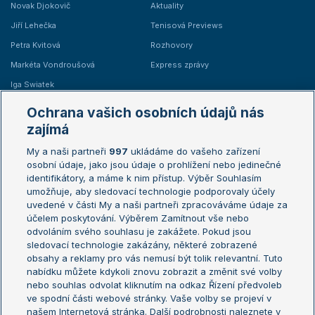
Novak Djokovič
Aktuality
Jiří Lehečka
Tenisová Previews
Petra Kvitová
Rozhovory
Markéta Vondroušová
Express zprávy
Iga Swiatek
Marie Bouzková
Ochrana vašich osobních údajů nás
Žebříčky
Kalendář turnajů
zajímá
My a naši partneři
997
ukládáme do vašeho zařízení
Žebříček ATP (muži)
Australian Open
osobní údaje, jako jsou údaje o prohlížení nebo jedinečné
Žebříček WTA (ženy)
French Open
identifikátory, a máme k nim přístup. Výběr Souhlasím
umožňuje, aby sledovací technologie podporovaly účely
Sázkařský žebříček
Wimbledon
uvedené v části My a naši partneři zpracováváme údaje za
US Open
účelem poskytování. Výběrem Zamítnout vše nebo
odvoláním svého souhlasu je zakážete. Pokud jsou
Turnaj mistrů
sledovací technologie zakázány, některé zobrazené
Turnaj mistryň
obsahy a reklamy pro vás nemusí být tolik relevantní. Tuto
Aktualní trendy
nabídku můžete kdykoli znovu zobrazit a změnit své volby
nebo souhlas odvolat kliknutím na odkaz Řízení předvoleb
ve spodní části webové stránky. Vaše volby se projeví v
Fotbalové přestupy
našem Internetová stránka. Další podrobnosti naleznete v