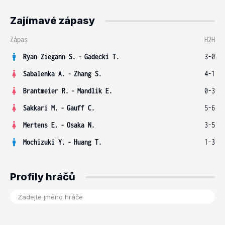
Zajímavé zápasy
Zápas
H2H
Ryan Ziegann S.
-
Gadecki T.
3-0
Sabalenka A.
-
Zhang S.
4-1
Brantmeier R.
-
Mandlik E.
0-3
Sakkari M.
-
Gauff C.
5-6
Mertens E.
-
Osaka N.
3-5
Mochizuki Y.
-
Huang T.
1-3
Profily hráčů