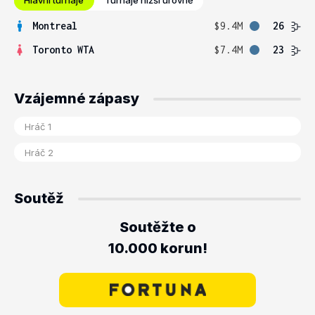
Hlavní turnaje
Turnaje nižší úrovně
Montreal
$9.4M
26
Toronto WTA
$7.4M
23
Vzájemné zápasy
Soutěž
Soutěžte o
10.000 korun!