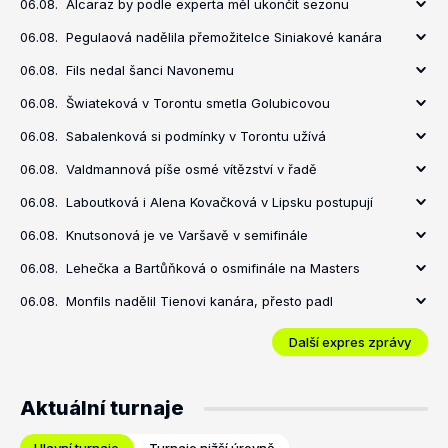
06.08.
Alcaraz by podle experta měl ukončit sezonu
06.08.
Pegulaová nadělila přemožitelce Siniakové kanára
06.08.
Fils nedal šanci Navonemu
06.08.
Šwiateková v Torontu smetla Golubicovou
06.08.
Sabalenková si podmínky v Torontu užívá
06.08.
Valdmannová píše osmé vítězství v řadě
06.08.
Laboutková i Alena Kovačková v Lipsku postupují
06.08.
Knutsonová je ve Varšavě v semifinále
06.08.
Lehečka a Bartůňková o osmifinále na Masters
06.08.
Monfils nadělil Tienovi kanára, přesto padl
Další expres zprávy
Aktuální turnaje