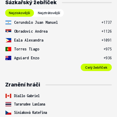
Sázkařský žebříček
Nejziskovější
Nejztrátovější
Cerundolo Juan Manuel
+1737
Obradovic Andrea
+1126
Eala Alexandra
+1091
Torres Tiago
+975
Aguiard Enzo
+936
Celý žebříček
Zranění hráči
Diallo Gabriel
Tararudee Lanlana
Siniaková Kateřina