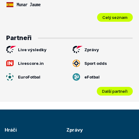
Munar Jaume
Celý seznam
Partneři
Live výsledky
Zprávy
Livescore.in
Sport odds
EuroFotbal
eFotbal
Další partneři
Hráči
Zprávy