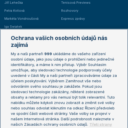
Jiří Lehečka
Tenisová Previews
Petra Kvitová
Rozhovory
Markéta Vondroušová
Express zprávy
Iga Swiatek
Marie Bouzková
Ochrana vašich osobních údajů nás
Žebříčky
Kalendář turnajů
zajímá
My a naši partneři
999
ukládáme do vašeho zařízení
Žebříček ATP (muži)
Australian Open
osobní údaje, jako jsou údaje o prohlížení nebo jedinečné
Žebříček WTA (ženy)
French Open
identifikátory, a máme k nim přístup. Výběr Souhlasím
umožňuje, aby sledovací technologie podporovaly účely
Sázkařský žebříček
Wimbledon
uvedené v části My a naši partneři zpracováváme údaje za
US Open
účelem poskytování. Výběrem Zamítnout vše nebo
odvoláním svého souhlasu je zakážete. Pokud jsou
Turnaj mistrů
sledovací technologie zakázány, některé zobrazené
Turnaj mistryň
obsahy a reklamy pro vás nemusí být tolik relevantní. Tuto
Aktualní trendy
nabídku můžete kdykoli znovu zobrazit a změnit své volby
nebo souhlas odvolat kliknutím na odkaz Řízení předvoleb
ve spodní části webové stránky. Vaše volby se projeví v
Fotbalové přestupy
našem Internetová stránka. Další podrobnosti naleznete v
Livesport Daily
našich Zásadách ochrany osobních údajů.
Třetí strany