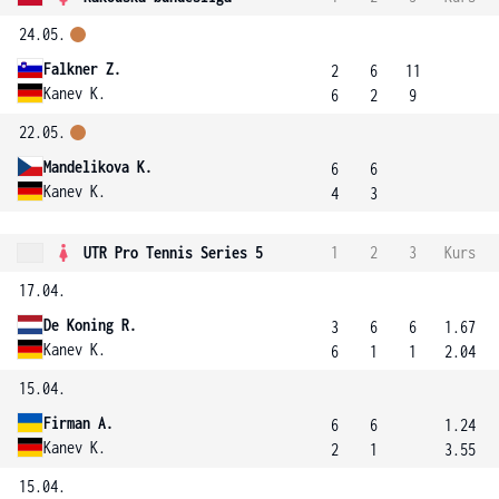
24.05.
Falkner Z.
2
6
11
Kanev K.
6
2
9
22.05.
Mandelikova K.
6
6
Kanev K.
4
3
UTR Pro Tennis Series 5
1
2
3
Kurs
17.04.
De Koning R.
3
6
6
1.67
Kanev K.
6
1
1
2.04
15.04.
Firman A.
6
6
1.24
Kanev K.
2
1
3.55
15.04.