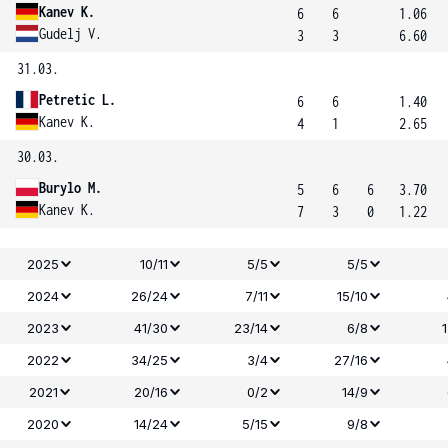
Kanev K.
6
6
1.06
Gudelj V.
3
3
6.60
31.03.
Petretic L.
6
6
1.40
Kanev K.
4
1
2.65
30.03.
Burylo M.
5
6
6
3.70
Kanev K.
7
3
0
1.22
2025
10/11
5/5
5/5
2024
26/24
7/11
15/10
2023
41/30
23/14
6/8
2022
34/25
3/4
27/16
2021
20/16
0/2
14/9
2020
14/24
5/15
9/8