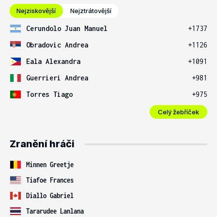
Nejziskovější
Nejztrátovější
Cerundolo Juan Manuel
+1737
Obradovic Andrea
+1126
Eala Alexandra
+1091
Guerrieri Andrea
+981
Torres Tiago
+975
Celý žebříček
Zranění hráči
Minnen Greetje
Tiafoe Frances
Diallo Gabriel
Tararudee Lanlana