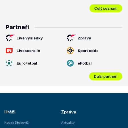
Celý seznam
Partneři
Live výsledky
Zprávy
Livescore.in
Sport odds
EuroFotbal
eFotbal
Další partneři
Hráči
Zprávy
Novak Djokovič
Aktuality