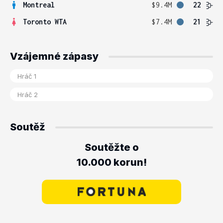
Montreal
$9.4M
22
Toronto WTA
$7.4M
21
Vzájemné zápasy
Soutěž
Soutěžte o
10.000 korun!