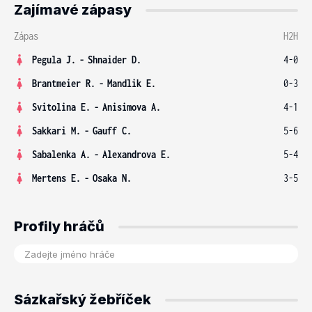
Zajímavé zápasy
Zápas
H2H
Pegula J.
-
Shnaider D.
4-0
Brantmeier R.
-
Mandlik E.
0-3
Svitolina E.
-
Anisimova A.
4-1
Sakkari M.
-
Gauff C.
5-6
Sabalenka A.
-
Alexandrova E.
5-4
Mertens E.
-
Osaka N.
3-5
Profily hráčů
Sázkařský žebříček