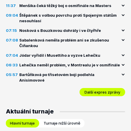
11:37
Menšíka čeká těžký boj o osmifinále na Masters
09:04
Štěpánek s volbou povrchu proti Spojeným státům
nesouhlasí
07:15
Nosková s Bouzkovou dohrály i ve čtyřhře
07:08
Sabalenková neměla problém ani se zkušenou
Číňankou
07:04
Jódar vyřídil i Musettiho a vyzve Lehečku
06:33
Lehečka neměl problém, v Montrealu je v osmifinále
05:57
Bartůňková po třísetovém boji podlehla
Anisimovové
Další expres zprávy
Aktuální turnaje
Hlavní turnaje
Turnaje nižší úrovně