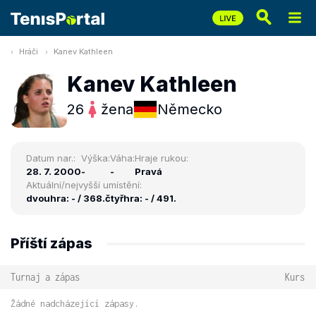
Hráči
Kanev Kathleen
Kanev Kathleen
26
žena
Německo
Datum nar.:
Výška:
Váha:
Hraje rukou:
28. 7. 2000
-
-
Pravá
Aktuální/nejvyšší umístění:
dvouhra: - / 368.
čtyřhra: - / 491.
Příští zápas
Turnaj a zápas
Kurs
Žádné nadcházející zápasy.