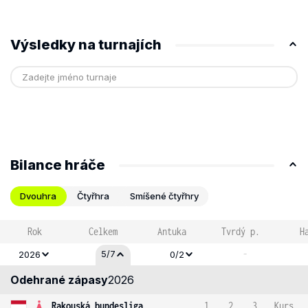
Výsledky na turnajích
Bilance hráče
Dvouhra
Čtyřhra
Smíšené čtyřhry
Rok
Celkem
Antuka
Tvrdý p.
H
-
5/7
2026
0/2
Odehrané zápasy
2026
Rakouská bundesliga
1
2
3
Kurs