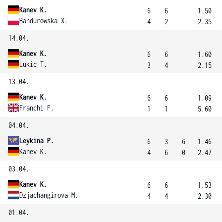
Kanev K.
6
6
1.50
Bandurowska X.
4
2
2.35
14.04.
Kanev K.
6
6
1.60
Lukic T.
3
4
2.15
13.04.
Kanev K.
6
6
1.09
Franchi F.
1
1
5.60
04.04.
Leykina P.
6
3
6
1.46
Kanev K.
4
6
0
2.47
03.04.
Kanev K.
6
6
1.53
Dzjachangirova M.
4
4
2.30
01.04.