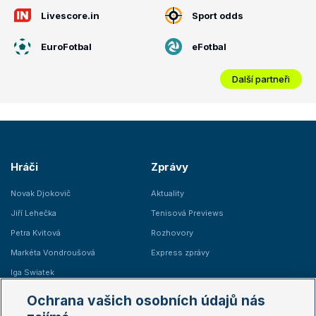
Livescore.in
Sport odds
EuroFotbal
eFotbal
Další partneři
Hráči
Zprávy
Novak Djokovič
Aktuality
Jiří Lehečka
Tenisová Previews
Petra Kvitová
Rozhovory
Markéta Vondroušová
Express zprávy
Iga Swiatek
Marie Bouzková
Ochrana vašich osobních údajů nás
Žebříčky
Kalendář turnajů