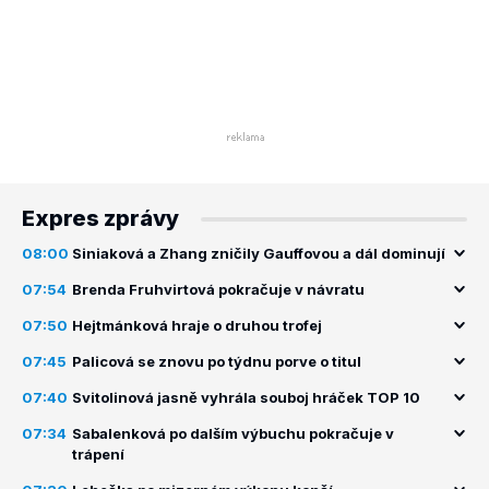
Expres zprávy
08:00
Siniaková a Zhang zničily Gauffovou a dál dominují
07:54
Brenda Fruhvirtová pokračuje v návratu
07:50
Hejtmánková hraje o druhou trofej
07:45
Palicová se znovu po týdnu porve o titul
07:40
Svitolinová jasně vyhrála souboj hráček TOP 10
07:34
Sabalenková po dalším výbuchu pokračuje v
trápení