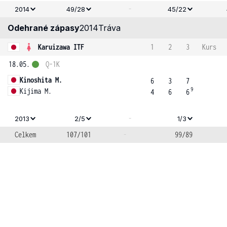
-
2014
49/28
45/22
Odehrané zápasy
2014
Tráva
Karuizawa ITF
1
2
3
Kurs
18.05.
Q-1K
Kinoshita M.
6
3
7
9
Kijima M.
4
6
6
-
2013
2/5
1/3
Celkem
107/101
-
99/89