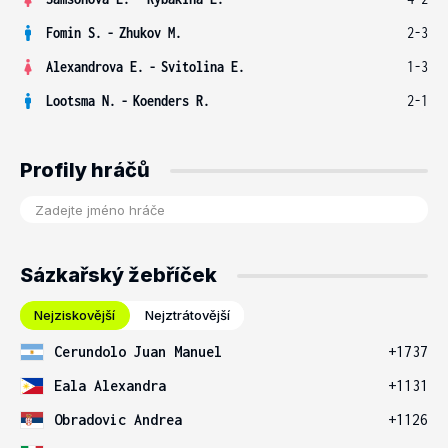
Fomin S.
-
Zhukov M.
2-3
Alexandrova E.
-
Svitolina E.
1-3
Lootsma N.
-
Koenders R.
2-1
Profily hráčů
Sázkařský žebříček
Nejziskovější
Nejztrátovější
Cerundolo Juan Manuel
+1737
Eala Alexandra
+1131
Obradovic Andrea
+1126