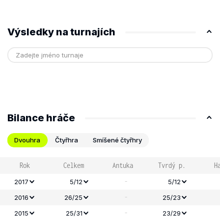
Výsledky na turnajích
Bilance hráče
Dvouhra
Čtyřhra
Smíšené čtyřhry
Rok
Celkem
Antuka
Tvrdý p.
H
-
2017
5/12
5/12
-
2016
26/25
25/23
-
2015
25/31
23/29