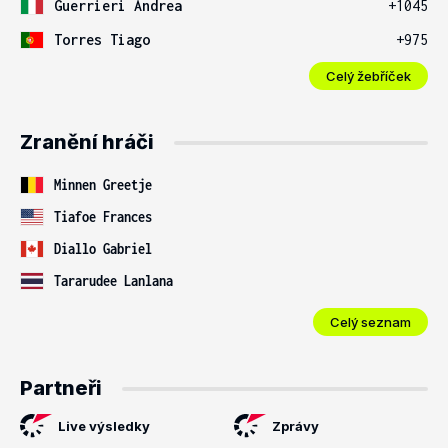
Guerrieri Andrea
+1045
Torres Tiago
+975
Celý žebříček
Zranění hráči
Minnen Greetje
Tiafoe Frances
Diallo Gabriel
Tararudee Lanlana
Celý seznam
Partneři
Live výsledky
Zprávy