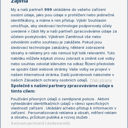
zajímá
My a naši partneři
999
ukládáme do vašeho zařízení
Žebříček ATP (muži)
Australian Open
osobní údaje, jako jsou údaje o prohlížení nebo jedinečné
Žebříček WTA (ženy)
French Open
identifikátory, a máme k nim přístup. Výběr Souhlasím
umožňuje, aby sledovací technologie podporovaly účely
Sázkařský žebříček
Wimbledon
uvedené v části My a naši partneři zpracováváme údaje za
US Open
účelem poskytování. Výběrem Zamítnout vše nebo
odvoláním svého souhlasu je zakážete. Pokud jsou
Turnaj mistrů
sledovací technologie zakázány, některé zobrazené
Turnaj mistryň
obsahy a reklamy pro vás nemusí být tolik relevantní. Tuto
Aktualní trendy
nabídku můžete kdykoli znovu zobrazit a změnit své volby
nebo souhlas odvolat kliknutím na odkaz Řízení předvoleb
ve spodní části webové stránky. Vaše volby se projeví v
Fotbalové přestupy
našem Internetová stránka. Další podrobnosti naleznete v
Livesport Daily
našich Zásadách ochrany osobních údajů.
Třetí strany
Společně s našimi partnery zpracováváme údaje s
LS Prague Open
tímto cílem:
Používání přesných údajů o zeměpisné poloze . Aktivní
vyhledávání identifikačních údajů v rámci specifických
vlastností zařízení . Ukládání a/nebo přístup k informacím v
Podmínky užití
Nastavení soukromí
zařízení . Personalizovaná reklama a obsah, měření reklam
GDPR a žurnalistika
Reklama
a obsahu, průzkum publika a rozvoj služeb .
Informace o zpracování osobních
Kontakt
Seznam partnerů (dodavatelů)
údajů