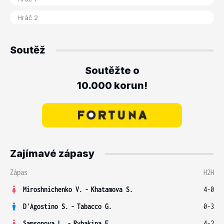
Soutěž
Soutěžte o
10.000 korun!
Zajímavé zápasy
Zápas
H2H
Miroshnichenko V.
-
Khatamova S.
4-0
D'Agostino S.
-
Tabacco G.
0-3
Samsonova L.
-
Rybakina E.
4-2