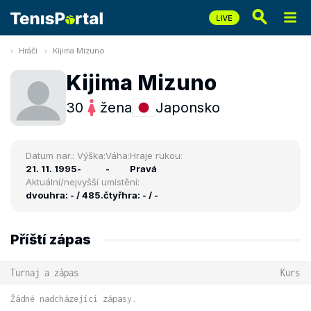
Hráči
Kijima Mizuno
Kijima Mizuno
30
žena
Japonsko
Datum nar.:
Výška:
Váha:
Hraje rukou:
21. 11. 1995
-
-
Pravá
Aktuální/nejvyšší umístění:
dvouhra: - / 485.
čtyřhra: - / -
Příští zápas
Turnaj a zápas
Kurs
Žádné nadcházející zápasy.