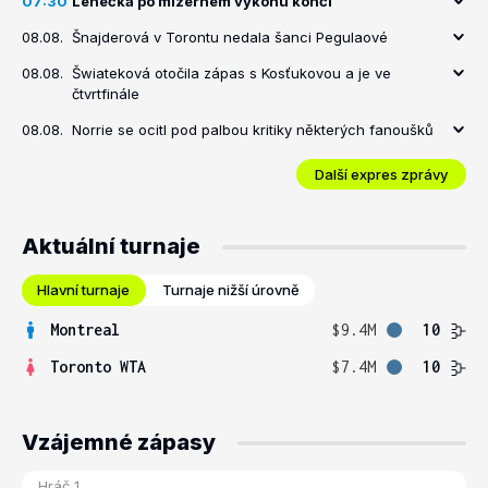
07:30
Lehečka po mizerném výkonu končí
08.08.
Šnajderová v Torontu nedala šanci Pegulaové
08.08.
Šwiateková otočila zápas s Kosťukovou a je ve
čtvrtfinále
08.08.
Norrie se ocitl pod palbou kritiky některých fanoušků
Další expres zprávy
Aktuální turnaje
Hlavní turnaje
Turnaje nižší úrovně
Montreal
$9.4M
10
Toronto WTA
$7.4M
10
Vzájemné zápasy