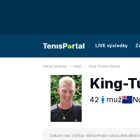
LIVE výsledky
Z
Hlavní stránka
Hráči
King-Turner Daniel
King-T
42
muž
N
Datum nar.:
Výška:
Váha:
Hraje rukou:
Aktuální/n