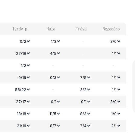
Tvrdý p.
Hala
Tráva
Nezadáno
-
0/2
1/3
3/0
-
27/18
4/5
1/1
-
-
-
1/2
9/19
0/3
7/5
1/1
-
58/22
3/2
1/1
27/17
0/1
0/1
3/0
18/18
11/5
8/3
1/0
21/16
8/7
7/4
2/1