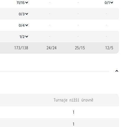
-
-
11/15
0/1
-
-
-
0/3
-
-
-
0/4
-
-
-
1/2
173/138
24/24
25/15
12/5
Turnaje nižší úrovně
1
1