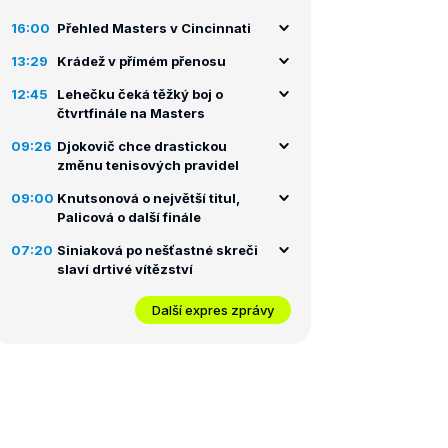
16:00
Přehled Masters v Cincinnati
13:29
Krádež v přímém přenosu
12:45
Lehečku čeká těžký boj o
čtvrtfinále na Masters
09:26
Djokovič chce drastickou
změnu tenisových pravidel
09:00
Knutsonová o největší titul,
Palicová o další finále
07:20
Siniaková po nešťastné skreči
slaví drtivé vítězství
Další expres zprávy