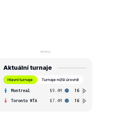
Aktuální turnaje
Hlavní turnaje
Turnaje nižší úrovně
Montreal
$9.4M
16
Toronto WTA
$7.4M
16