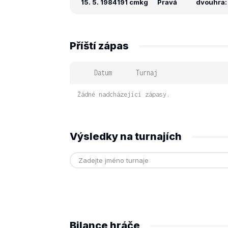
15. 5. 1984
191 cm
kg
Pravá
dvouhra: -
Příští zápas
Datum
Turnaj
Žádné nadcházející zápasy.
Výsledky na turnajích
Bilance hráče