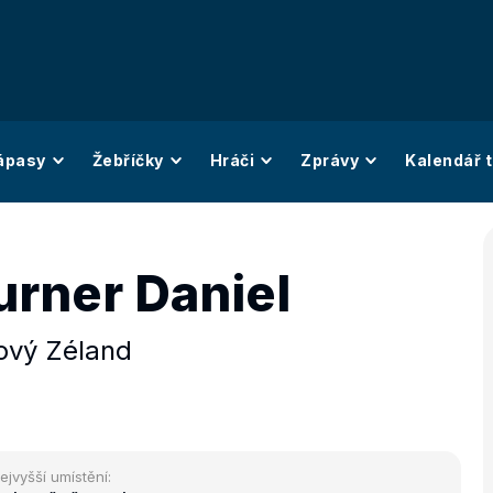
ápasy
Žebříčky
Hráči
Zprávy
Kalendář t
urner Daniel
ový Zéland
ejvyšší umístění: