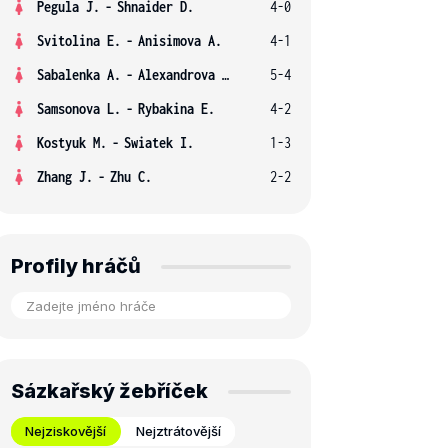
Pegula J.
-
Shnaider D.
4-0
Svitolina E.
-
Anisimova A.
4-1
Sabalenka A.
-
Alexandrova E.
5-4
Samsonova L.
-
Rybakina E.
4-2
Kostyuk M.
-
Swiatek I.
1-3
Zhang J.
-
Zhu C.
2-2
Profily hráčů
Sázkařský žebříček
Nejziskovější
Nejztrátovější