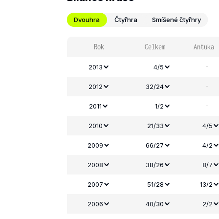
Dvouhra
Čtyřhra
Smíšené čtyřhry
Rok
Celkem
Antuka
-
2013
4/5
-
2012
32/24
-
2011
1/2
2010
21/33
4/5
2009
66/27
4/2
2008
38/26
8/7
2007
51/28
13/2
2006
40/30
2/2