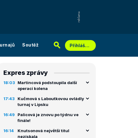
urnajů
Soutěž
Přihlášení
Expres zprávy
18:03
Martincová podstoupila další
operaci kolena
17:43
Kučmová s Laboutkovou ovládly
turnaj v Lipsku
16:49
Palicová je znovu po týdnu ve
finále!
16:14
Knutsonová největší titul
nezískala