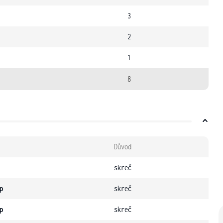
3
2
1
8
Důvod
skreč
p
skreč
p
skreč