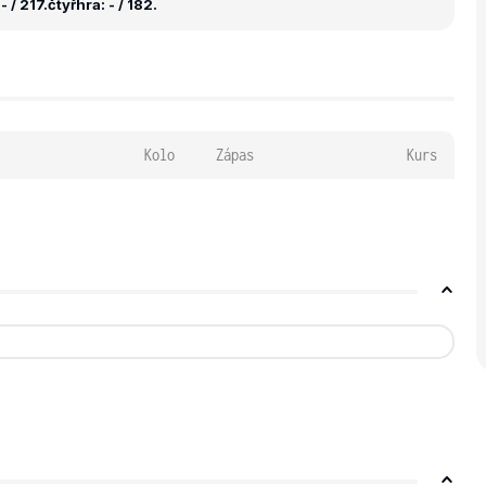
 / 217.
čtyřhra: - / 182.
Kolo
Zápas
Kurs