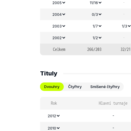
-
2005
11/16
-
2004
0/3
2003
1/7
1/3
-
2002
1/2
Celkem
266/203
32/21
Tituly
Dvouhry
Čtyřhry
Smíšené čtyřhry
Rok
Hlavní turnaje
-
2012
-
2010