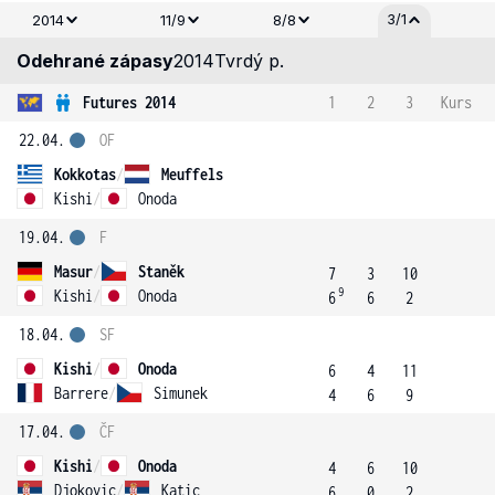
3/1
2014
11/9
8/8
Odehrané zápasy
2014
Tvrdý p.
Futures 2014
1
2
3
Kurs
22.04.
OF
Kokkotas
/
Meuffels
Kishi
/
Onoda
19.04.
F
Masur
/
Staněk
7
3
10
9
Kishi
/
Onoda
6
6
2
18.04.
SF
Kishi
/
Onoda
6
4
11
Barrere
/
Simunek
4
6
9
17.04.
ČF
Kishi
/
Onoda
4
6
10
Djokovic
/
Katic
6
0
2