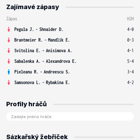
Zajímavé zápasy
Zápas
H2H
Pegula J.
-
Shnaider D.
4-0
Brantmeier R.
-
Mandlik E.
0-3
Svitolina E.
-
Anisimova A.
4-1
Sabalenka A.
-
Alexandrova E.
5-4
Pieleanu R.
-
Andreescu S.
3-4
Samsonova L.
-
Rybakina E.
4-2
Profily hráčů
Sázkařský žebříček