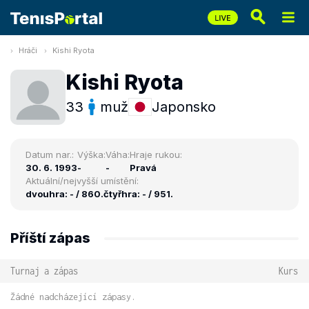
Hráči
Kishi Ryota
Kishi Ryota
33
muž
Japonsko
Datum nar.:
Výška:
Váha:
Hraje rukou:
30. 6. 1993
-
-
Pravá
Aktuální/nejvyšší umístění:
dvouhra: - / 860.
čtyřhra: - / 951.
Příští zápas
Turnaj a zápas
Kurs
Žádné nadcházející zápasy.