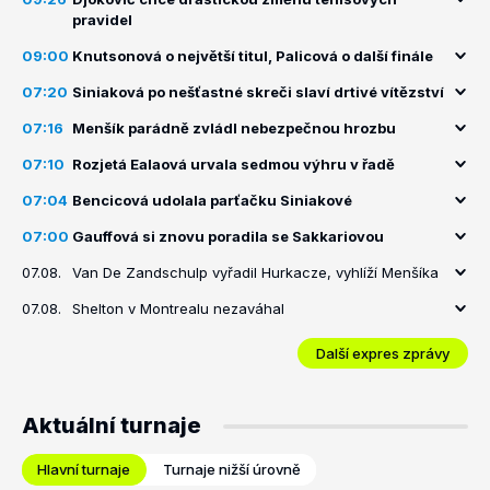
pravidel
09:00
Knutsonová o největší titul, Palicová o další finále
07:20
Siniaková po nešťastné skreči slaví drtivé vítězství
07:16
Menšík parádně zvládl nebezpečnou hrozbu
07:10
Rozjetá Ealaová urvala sedmou výhru v řadě
07:04
Bencicová udolala parťačku Siniakové
07:00
Gauffová si znovu poradila se Sakkariovou
07.08.
Van De Zandschulp vyřadil Hurkacze, vyhlíží Menšíka
07.08.
Shelton v Montrealu nezaváhal
Další expres zprávy
Aktuální turnaje
Hlavní turnaje
Turnaje nižší úrovně