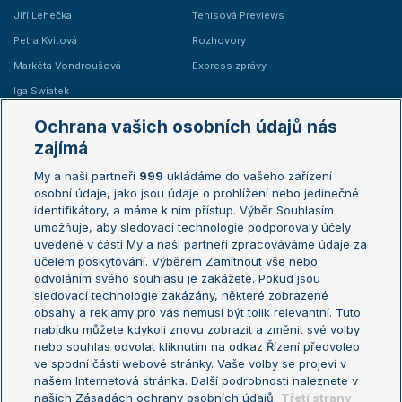
Jiří Lehečka
Tenisová Previews
Petra Kvitová
Rozhovory
Markéta Vondroušová
Express zprávy
Iga Swiatek
Marie Bouzková
Ochrana vašich osobních údajů nás
Žebříčky
Kalendář turnajů
zajímá
My a naši partneři
999
ukládáme do vašeho zařízení
Žebříček ATP (muži)
Australian Open
osobní údaje, jako jsou údaje o prohlížení nebo jedinečné
Žebříček WTA (ženy)
French Open
identifikátory, a máme k nim přístup. Výběr Souhlasím
umožňuje, aby sledovací technologie podporovaly účely
Sázkařský žebříček
Wimbledon
uvedené v části My a naši partneři zpracováváme údaje za
US Open
účelem poskytování. Výběrem Zamítnout vše nebo
odvoláním svého souhlasu je zakážete. Pokud jsou
Turnaj mistrů
sledovací technologie zakázány, některé zobrazené
Turnaj mistryň
obsahy a reklamy pro vás nemusí být tolik relevantní. Tuto
Aktualní trendy
nabídku můžete kdykoli znovu zobrazit a změnit své volby
nebo souhlas odvolat kliknutím na odkaz Řízení předvoleb
ve spodní části webové stránky. Vaše volby se projeví v
Fotbalové přestupy
našem Internetová stránka. Další podrobnosti naleznete v
Livesport Daily
našich Zásadách ochrany osobních údajů.
Třetí strany