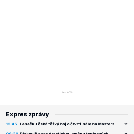
Expres zprávy
12:45
Lehečku čeká těžký boj o čtvrtfinále na Masters
09:26
Djokovič chce drastickou změnu tenisových