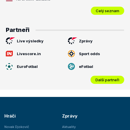
Celý seznam
Partneři
Live výsledky
Zprávy
Livescore.in
Sport odds
EuroFotbal
eFotbal
Další partneři
Hráči
Zprávy
Novak Djokovič
Aktuality