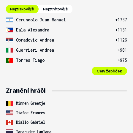
Nejziskovější
Nejztrátovější
Cerundolo Juan Manuel
+1737
Eala Alexandra
+1131
Obradovic Andrea
+1126
Guerrieri Andrea
+981
Torres Tiago
+975
Celý žebříček
Zranění hráči
Minnen Greetje
Tiafoe Frances
Diallo Gabriel
Tararudee Lanlana