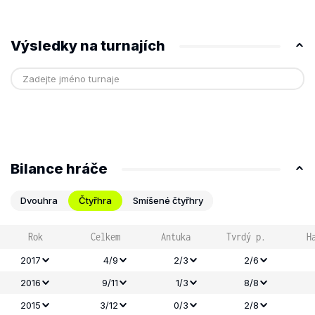
Výsledky na turnajích
Bilance hráče
Dvouhra
Čtyřhra
Smíšené čtyřhry
Rok
Celkem
Antuka
Tvrdý p.
H
2017
4/9
2/3
2/6
2016
9/11
1/3
8/8
2015
3/12
0/3
2/8