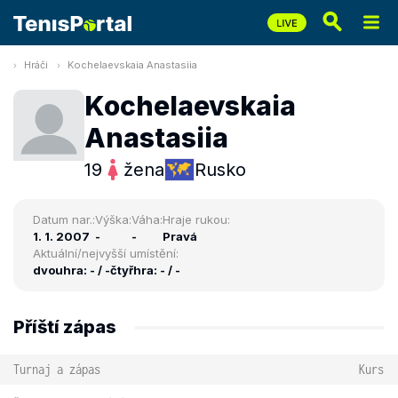
Hráči
Kochelaevskaia Anastasiia
Kochelaevskaia
Anastasiia
19
žena
Rusko
Datum nar.:
Výška:
Váha:
Hraje rukou:
1. 1. 2007
-
-
Pravá
Aktuální/nejvyšší umístění:
dvouhra: - / -
čtyřhra: - / -
Příští zápas
Turnaj a zápas
Kurs