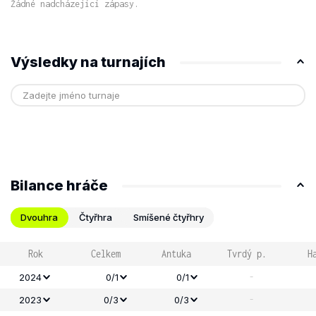
Žádné nadcházející zápasy.
Výsledky na turnajích
Bilance hráče
Dvouhra
Čtyřhra
Smíšené čtyřhry
Rok
Celkem
Antuka
Tvrdý p.
H
-
2024
0/1
0/1
-
2023
0/3
0/3