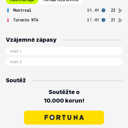
Montreal
$9.4M
22
Toronto WTA
$7.4M
21
Vzájemné zápasy
Soutěž
Soutěžte o
10.000 korun!