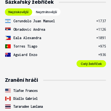
Sázkařský žebříček
Nejziskovější
Nejztrátovější
Cerundolo Juan Manuel
+1737
Obradovic Andrea
+1126
Eala Alexandra
+1091
Torres Tiago
+975
Aguiard Enzo
+936
Celý žebříček
Zranění hráči
Tiafoe Frances
Diallo Gabriel
Tararudee Lanlana