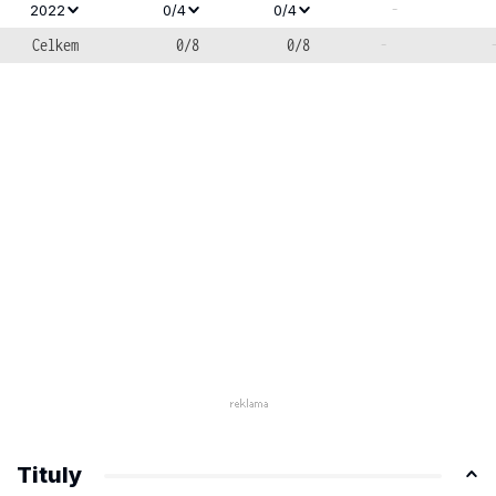
-
2022
0/4
0/4
Celkem
0/8
0/8
-
Tituly