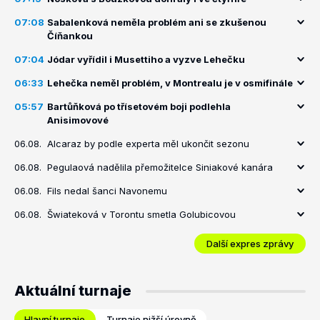
07:08
Sabalenková neměla problém ani se zkušenou
Číňankou
07:04
Jódar vyřídil i Musettiho a vyzve Lehečku
06:33
Lehečka neměl problém, v Montrealu je v osmifinále
05:57
Bartůňková po třísetovém boji podlehla
Anisimovové
06.08.
Alcaraz by podle experta měl ukončit sezonu
06.08.
Pegulaová nadělila přemožitelce Siniakové kanára
06.08.
Fils nedal šanci Navonemu
06.08.
Šwiateková v Torontu smetla Golubicovou
Další expres zprávy
Aktuální turnaje
Hlavní turnaje
Turnaje nižší úrovně