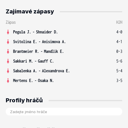
Zajímavé zápasy
Zápas
H2H
Pegula J.
-
Shnaider D.
4-0
Svitolina E.
-
Anisimova A.
4-1
Brantmeier R.
-
Mandlik E.
0-3
Sakkari M.
-
Gauff C.
5-6
Sabalenka A.
-
Alexandrova E.
5-4
Mertens E.
-
Osaka N.
3-5
Profily hráčů