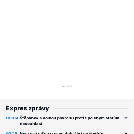
Expres zprávy
09:04
Štěpánek s volbou povrchu proti Spojeným státům
nesouhlasí
07:15
Nosková s Bouzkovou dohrály i ve čtyřhře