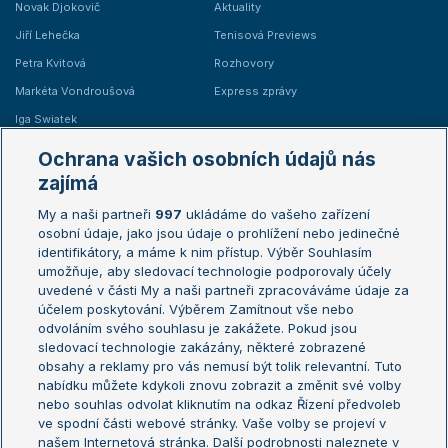
Novak Djokovič
Aktuality
Jiří Lehečka
Tenisová Previews
Petra Kvitová
Rozhovory
Markéta Vondroušová
Express zprávy
Iga Swiatek
Marie Bouzková
Ochrana vašich osobních údajů nás
Žebříčky
Kalendář turnajů
zajímá
My a naši partneři
997
ukládáme do vašeho zařízení
Žebříček ATP (muži)
Australian Open
osobní údaje, jako jsou údaje o prohlížení nebo jedinečné
Žebříček WTA (ženy)
French Open
identifikátory, a máme k nim přístup. Výběr Souhlasím
umožňuje, aby sledovací technologie podporovaly účely
Sázkařský žebříček
Wimbledon
uvedené v části My a naši partneři zpracováváme údaje za
US Open
účelem poskytování. Výběrem Zamítnout vše nebo
odvoláním svého souhlasu je zakážete. Pokud jsou
Turnaj mistrů
sledovací technologie zakázány, některé zobrazené
Turnaj mistryň
obsahy a reklamy pro vás nemusí být tolik relevantní. Tuto
Aktualní trendy
nabídku můžete kdykoli znovu zobrazit a změnit své volby
nebo souhlas odvolat kliknutím na odkaz Řízení předvoleb
ve spodní části webové stránky. Vaše volby se projeví v
Fotbalové přestupy
našem Internetová stránka. Další podrobnosti naleznete v