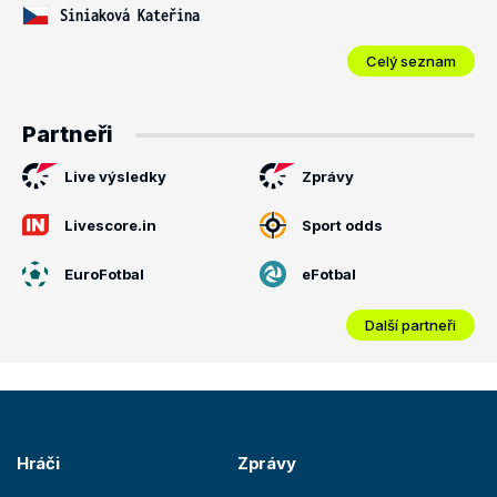
Siniaková Kateřina
Celý seznam
Partneři
Live výsledky
Zprávy
Livescore.in
Sport odds
EuroFotbal
eFotbal
Další partneři
Hráči
Zprávy