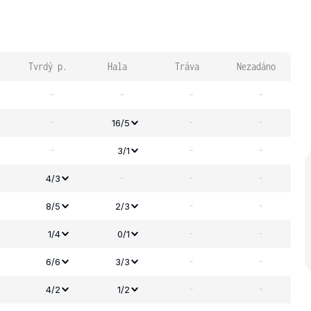
Tvrdý p.
Hala
Tráva
Nezadáno
-
-
-
-
-
-
-
16/5
-
-
-
3/1
-
-
-
4/3
-
-
8/5
2/3
-
-
1/4
0/1
-
-
6/6
3/3
-
-
4/2
1/2