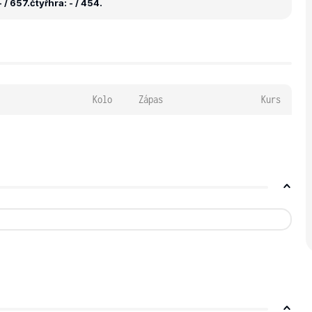
 / 657.
čtyřhra: - / 454.
Kolo
Zápas
Kurs