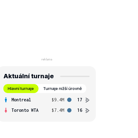
Aktuální turnaje
Hlavní turnaje
Turnaje nižší úrovně
Montreal
$9.4M
17
Toronto WTA
$7.4M
16