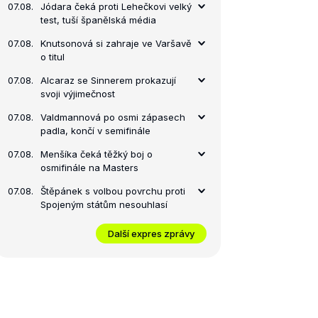
07.08.
Jódara čeká proti Lehečkovi velký
test, tuší španělská média
07.08.
Knutsonová si zahraje ve Varšavě
o titul
07.08.
Alcaraz se Sinnerem prokazují
svoji výjimečnost
07.08.
Valdmannová po osmi zápasech
padla, končí v semifinále
07.08.
Menšíka čeká těžký boj o
osmifinále na Masters
07.08.
Štěpánek s volbou povrchu proti
Spojeným státům nesouhlasí
Další expres zprávy