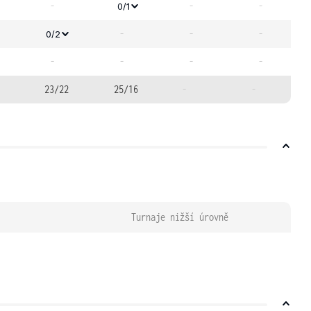
-
-
-
0/1
-
-
-
0/2
-
-
-
-
23/22
25/16
-
-
Turnaje nižší úrovně