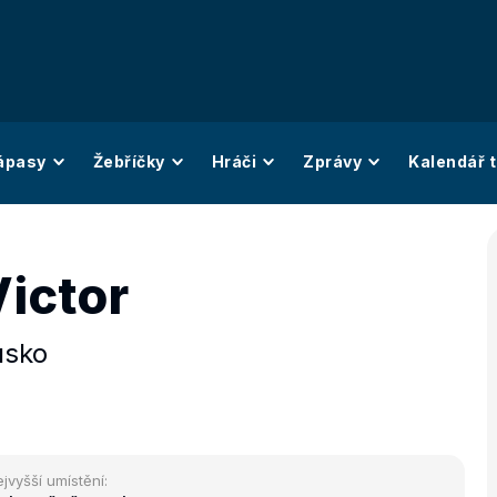
ápasy
Žebříčky
Hráči
Zprávy
Kalendář t
Victor
usko
jvyšší umístění: