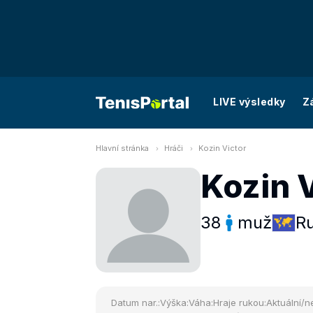
LIVE výsledky
Z
Hlavní stránka
Hráči
Kozin Victor
Kozin 
38
muž
R
Datum nar.:
Výška:
Váha:
Hraje rukou:
Aktuální/ne