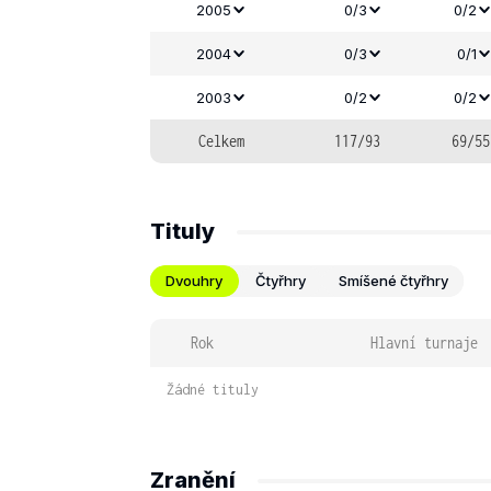
2005
0/3
0/2
2004
0/3
0/1
2003
0/2
0/2
Celkem
117/93
69/55
Tituly
Dvouhry
Čtyřhry
Smíšené čtyřhry
Rok
Hlavní turnaje
Žádné tituly
Zranění