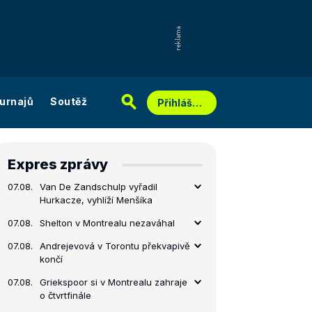
urnajů
Soutěž
Přihlášení
Expres zprávy
07.08.
Van De Zandschulp vyřadil
Hurkacze, vyhlíží Menšíka
07.08.
Shelton v Montrealu nezaváhal
07.08.
Andrejevová v Torontu překvapivě
končí
07.08.
Griekspoor si v Montrealu zahraje
o čtvrtfinále