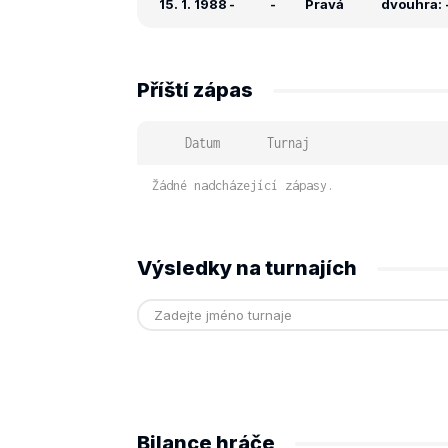
15. 1. 1988
-
-
Pravá
dvouhra: -
Příští zápas
Datum
Turnaj
Žádné nadcházející zápasy.
Výsledky na turnajích
Bilance hráče