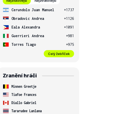
Nejziskovější
Nejztrátovější
Cerundolo Juan Manuel
+1737
Obradovic Andrea
+1126
Eala Alexandra
+1091
Guerrieri Andrea
+981
Torres Tiago
+975
Celý žebříček
Zranění hráči
Minnen Greetje
Tiafoe Frances
Diallo Gabriel
Tararudee Lanlana