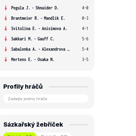
Pegula J.
-
Shnaider D.
4-0
Brantmeier R.
-
Mandlik E.
0-3
Svitolina E.
-
Anisimova A.
4-1
Sakkari M.
-
Gauff C.
5-6
Sabalenka A.
-
Alexandrova E.
5-4
Mertens E.
-
Osaka N.
3-5
Profily hráčů
Sázkařský žebříček