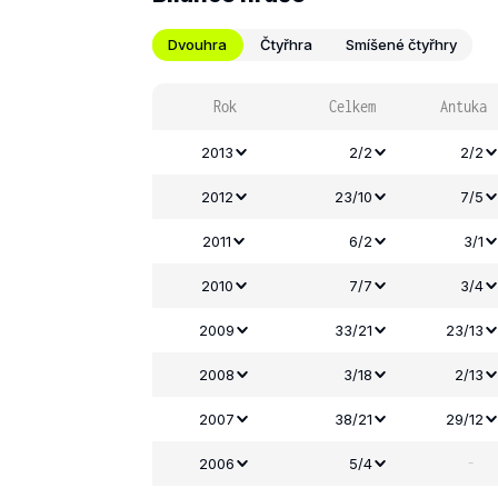
Dvouhra
Čtyřhra
Smíšené čtyřhry
Rok
Celkem
Antuka
2013
2/2
2/2
2012
23/10
7/5
2011
6/2
3/1
2010
7/7
3/4
2009
33/21
23/13
2008
3/18
2/13
2007
38/21
29/12
-
2006
5/4