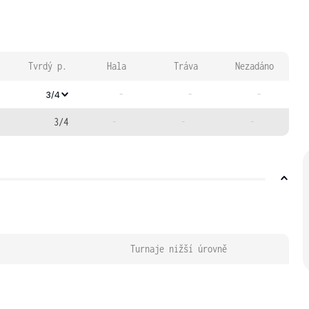
Tvrdý p.
Hala
Tráva
Nezadáno
-
-
-
3/4
3/4
-
-
-
Turnaje nižší úrovně