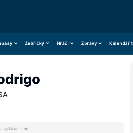
ápasy
Žebříčky
Hráči
Zprávy
Kalendář t
odrigo
SA
ejvyšší umístění: