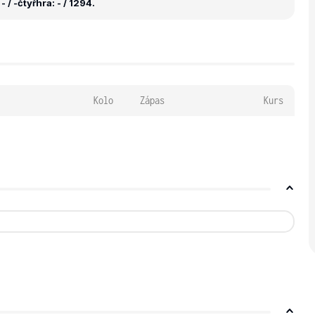
- / -
čtyřhra: - / 1294.
Kolo
Zápas
Kurs