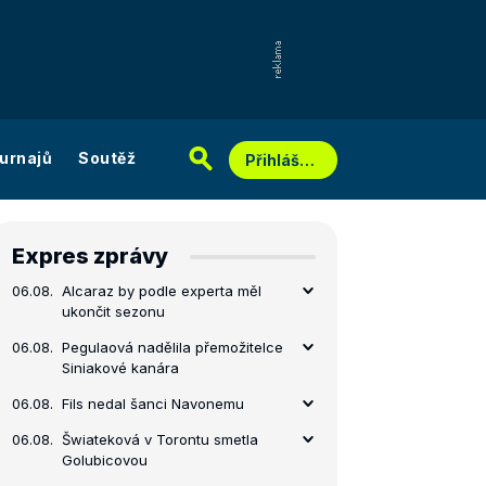
urnajů
Soutěž
Přihlášení
Expres zprávy
06.08.
Alcaraz by podle experta měl
ukončit sezonu
06.08.
Pegulaová nadělila přemožitelce
Siniakové kanára
06.08.
Fils nedal šanci Navonemu
06.08.
Šwiateková v Torontu smetla
Golubicovou