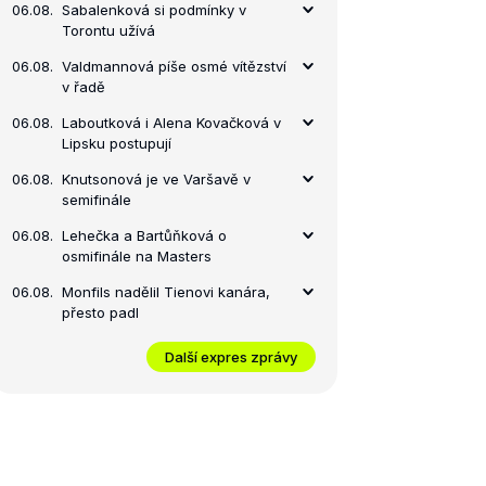
06.08.
Sabalenková si podmínky v
Torontu užívá
06.08.
Valdmannová píše osmé vítězství
v řadě
06.08.
Laboutková i Alena Kovačková v
Lipsku postupují
06.08.
Knutsonová je ve Varšavě v
semifinále
06.08.
Lehečka a Bartůňková o
osmifinále na Masters
06.08.
Monfils nadělil Tienovi kanára,
přesto padl
Další expres zprávy