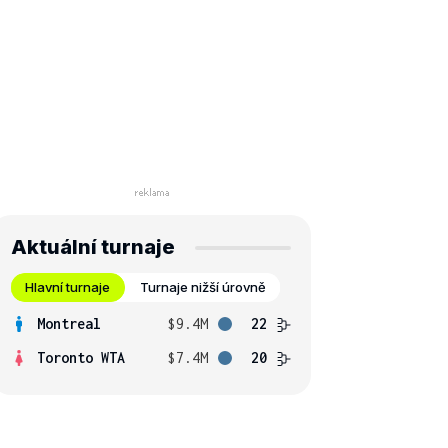
Aktuální turnaje
Hlavní turnaje
Turnaje nižší úrovně
Montreal
$9.4M
22
Toronto WTA
$7.4M
20