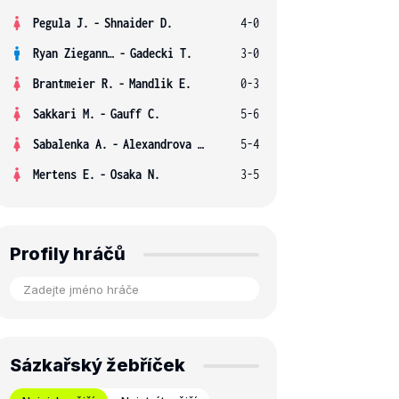
Pegula J.
-
Shnaider D.
4-0
Ryan Ziegann S.
-
Gadecki T.
3-0
Brantmeier R.
-
Mandlik E.
0-3
Sakkari M.
-
Gauff C.
5-6
Sabalenka A.
-
Alexandrova E.
5-4
Mertens E.
-
Osaka N.
3-5
Profily hráčů
Sázkařský žebříček