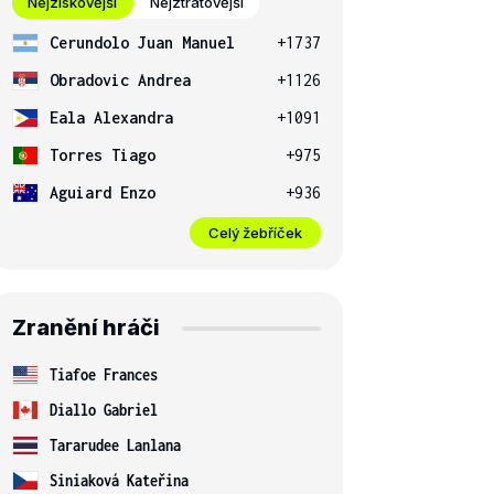
Nejziskovější
Nejztrátovější
Cerundolo Juan Manuel
+1737
Obradovic Andrea
+1126
Eala Alexandra
+1091
Torres Tiago
+975
Aguiard Enzo
+936
Celý žebříček
Zranění hráči
Tiafoe Frances
Diallo Gabriel
Tararudee Lanlana
Siniaková Kateřina