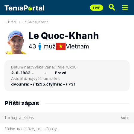
Hráči
Le Quoc-Khanh
Le Quoc-Khanh
43
muž
Vietnam
Datum nar.:
Výška:
Váha:
Hraje rukou:
2. 9. 1982
-
-
Pravá
Aktuální/nejvyšší umístění:
dvouhra: - / 1295.
čtyřhra: - / 731.
Příští zápas
Turnaj a zápas
Kurs
Žádné nadcházející zápasy.