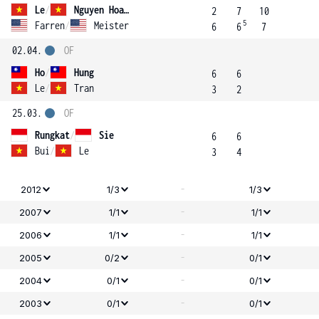
Le
/
Nguyen Hoang
2
7
10
5
Farren
/
Meister
6
6
7
02.04.
OF
Ho
/
Hung
6
6
Le
/
Tran
3
2
25.03.
OF
Rungkat
/
Sie
6
6
Bui
/
Le
3
4
-
2012
1/3
1/3
-
2007
1/1
1/1
-
2006
1/1
1/1
-
2005
0/2
0/1
-
2004
0/1
0/1
-
2003
0/1
0/1