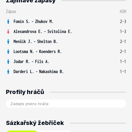
Zajímavé zápasy
Zápas
H2H
Fomin S.
-
Zhukov M.
2-3
Alexandrova E.
-
Svitolina E.
1-3
Menšík J.
-
Shelton B.
2-1
Lootsma N.
-
Koenders R.
2-1
Jodar R.
-
Fils A.
1-1
Darderi L.
-
Nakashima B.
1-1
Profily hráčů
Sázkařský žebříček