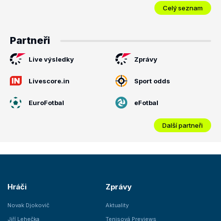
Celý seznam
Partneři
Live výsledky
Zprávy
Livescore.in
Sport odds
EuroFotbal
eFotbal
Další partneři
Hráči
Zprávy
Novak Djokovič
Aktuality
Jiří Lehečka
Tenisová Previews