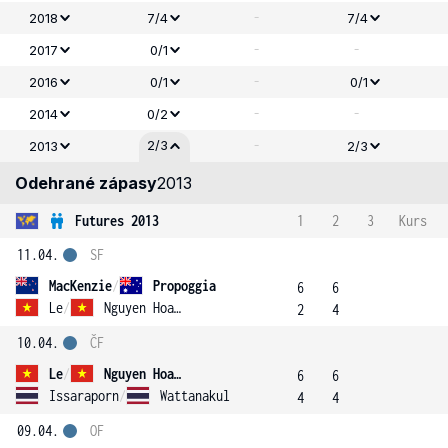
-
2018
7/4
7/4
-
-
2017
0/1
-
2016
0/1
0/1
-
-
2014
0/2
-
2/3
2013
2/3
Odehrané zápasy
2013
Futures 2013
1
2
3
Kurs
11.04.
SF
MacKenzie
/
Propoggia
6
6
Le
/
Nguyen Hoang
2
4
10.04.
ČF
Le
/
Nguyen Hoang
6
6
Issaraporn
/
Wattanakul
4
4
09.04.
OF