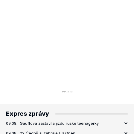
Expres zprávy
09.08.
Gauffová zastavila jízdu ruské teenagerky
09.08.
22 Čechů si zahraje US Open