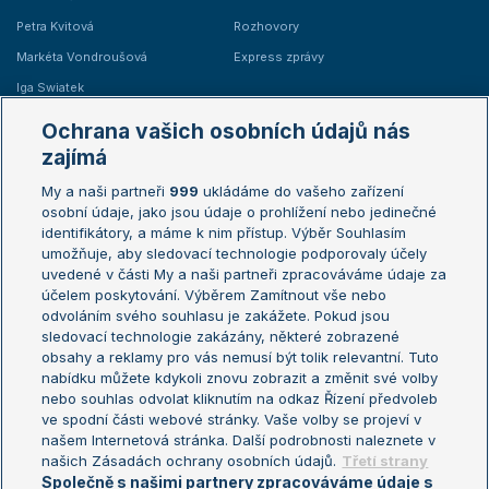
Petra Kvitová
Rozhovory
Markéta Vondroušová
Express zprávy
Iga Swiatek
Marie Bouzková
Ochrana vašich osobních údajů nás
Žebříčky
Kalendář turnajů
zajímá
My a naši partneři
999
ukládáme do vašeho zařízení
Žebříček ATP (muži)
Australian Open
osobní údaje, jako jsou údaje o prohlížení nebo jedinečné
Žebříček WTA (ženy)
French Open
identifikátory, a máme k nim přístup. Výběr Souhlasím
umožňuje, aby sledovací technologie podporovaly účely
Sázkařský žebříček
Wimbledon
uvedené v části My a naši partneři zpracováváme údaje za
US Open
účelem poskytování. Výběrem Zamítnout vše nebo
odvoláním svého souhlasu je zakážete. Pokud jsou
Turnaj mistrů
sledovací technologie zakázány, některé zobrazené
Turnaj mistryň
obsahy a reklamy pro vás nemusí být tolik relevantní. Tuto
Aktualní trendy
nabídku můžete kdykoli znovu zobrazit a změnit své volby
nebo souhlas odvolat kliknutím na odkaz Řízení předvoleb
ve spodní části webové stránky. Vaše volby se projeví v
Fotbalové přestupy
našem Internetová stránka. Další podrobnosti naleznete v
Livesport Daily
našich Zásadách ochrany osobních údajů.
Třetí strany
Společně s našimi partnery zpracováváme údaje s
LS Prague Open