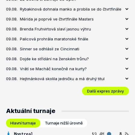
09.08.
Rybakinová dohnala manko a probila se do čtvrtfinále
09.08.
Mérida je poprvé ve čtvrtfinále Masters
09.08.
Brenda Fruhvirtová slaví jasnou výhru
09.08.
Palicová prohrála maratonské finále
09.08.
Sinner se odhlásil ze Cincinnati
09.08.
Dojde ke střídání na ženském trůnu?
09.08.
Vrátí se Macháč konečně na kurty?
09.08.
Hejtmánková skolila jedničku a má druhý titul
Další expres zprávy
Aktuální turnaje
Hlavní turnaje
Turnaje nižší úrovně
Montreal
$9.4M
8