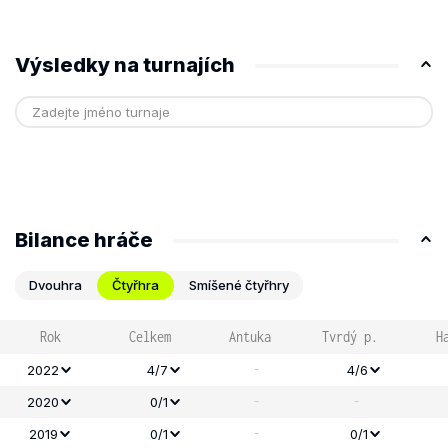
Výsledky na turnajích
Bilance hráče
Dvouhra
Čtyřhra
Smíšené čtyřhry
Rok
Celkem
Antuka
Tvrdý p.
H
-
2022
4/7
4/6
-
-
2020
0/1
-
2019
0/1
0/1