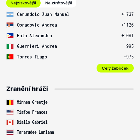
Nejziskovější
Nejztrátovější
Cerundolo Juan Manuel
+1737
Obradovic Andrea
+1126
Eala Alexandra
+1081
Guerrieri Andrea
+995
Torres Tiago
+975
Celý žebříček
Zranění hráči
Minnen Greetje
Tiafoe Frances
Diallo Gabriel
Tararudee Lanlana