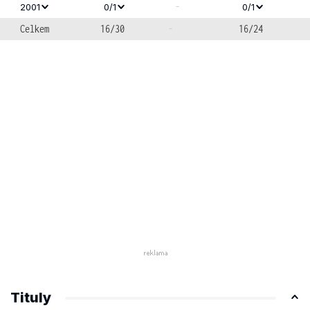
-
2001
0/1
0/1
Celkem
16/30
-
16/24
Tituly