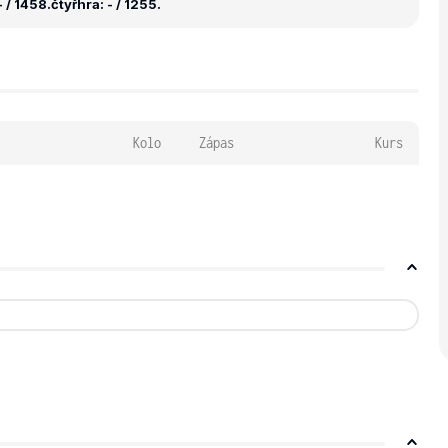
 / 1458.
čtyřhra: - / 1255.
Kolo
Zápas
Kurs