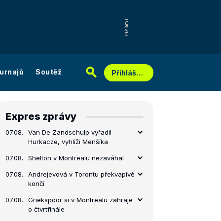
urnajů
Soutěž
Přihlášení
Expres zprávy
07.08.
Van De Zandschulp vyřadil
Hurkacze, vyhlíží Menšíka
07.08.
Shelton v Montrealu nezaváhal
07.08.
Andrejevová v Torontu překvapivě
končí
07.08.
Griekspoor si v Montrealu zahraje
o čtvrtfinále