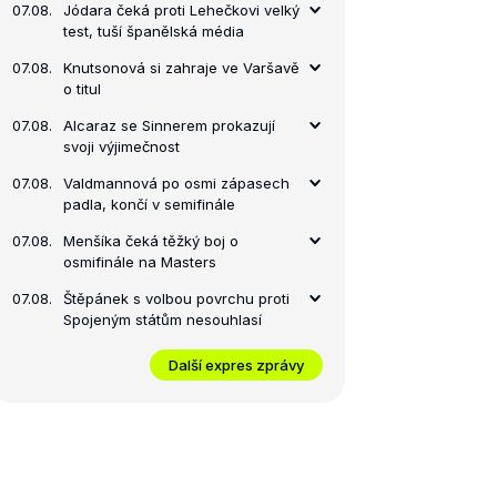
07.08.
Jódara čeká proti Lehečkovi velký
test, tuší španělská média
07.08.
Knutsonová si zahraje ve Varšavě
o titul
07.08.
Alcaraz se Sinnerem prokazují
svoji výjimečnost
07.08.
Valdmannová po osmi zápasech
padla, končí v semifinále
07.08.
Menšíka čeká těžký boj o
osmifinále na Masters
07.08.
Štěpánek s volbou povrchu proti
Spojeným státům nesouhlasí
Další expres zprávy