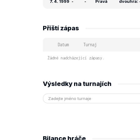
7. 4. 1999
-
-
Pravá
dvouhra: -
Příští zápas
Datum
Turnaj
Žádné nadcházející zápasy.
Výsledky na turnajích
Bilance hráče