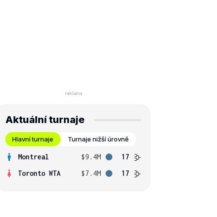
Aktuální turnaje
Hlavní turnaje
Turnaje nižší úrovně
Montreal
$9.4M
17
Toronto WTA
$7.4M
17