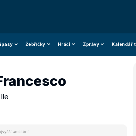
ápasy
Žebříčky
Hráči
Zprávy
Kalendář t
 Francesco
álie
jvyšší umístění: