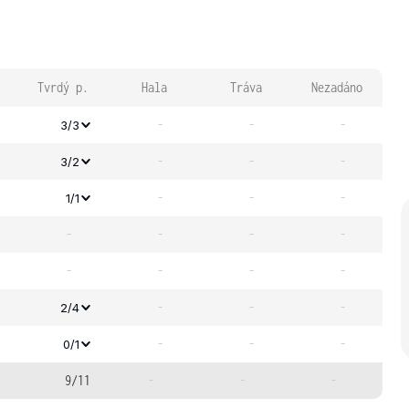
Tvrdý p.
Hala
Tráva
Nezadáno
-
-
-
3/3
-
-
-
3/2
-
-
-
1/1
-
-
-
-
-
-
-
-
-
-
-
2/4
-
-
-
0/1
9/11
-
-
-