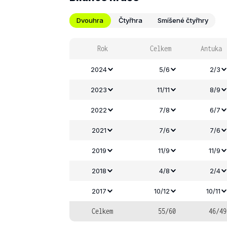
Dvouhra
Čtyřhra
Smíšené čtyřhry
Rok
Celkem
Antuka
2024
5/6
2/3
2023
11/11
8/9
2022
7/8
6/7
2021
7/6
7/6
2019
11/9
11/9
2018
4/8
2/4
2017
10/12
10/11
Celkem
55/60
46/49