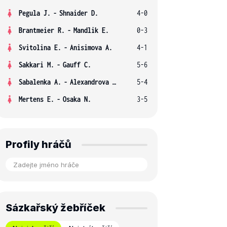
Pegula J.
-
Shnaider D.
4-0
Brantmeier R.
-
Mandlik E.
0-3
Svitolina E.
-
Anisimova A.
4-1
Sakkari M.
-
Gauff C.
5-6
Sabalenka A.
-
Alexandrova E.
5-4
Mertens E.
-
Osaka N.
3-5
Profily hráčů
Sázkařský žebříček