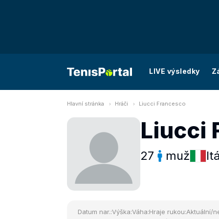
LIVE výsledky
Z
Hlavní stránka
Hráči
Liucci Francesco
Liucci
27
muž
It
Datum nar.:
Výška:
Váha:
Hraje rukou:
Aktuální/ne