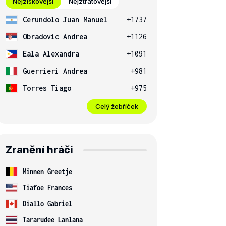
Nejziskovější
Nejztrátovější
Cerundolo Juan Manuel
+1737
Obradovic Andrea
+1126
Eala Alexandra
+1091
Guerrieri Andrea
+981
Torres Tiago
+975
Celý žebříček
Zranění hráči
Minnen Greetje
Tiafoe Frances
Diallo Gabriel
Tararudee Lanlana