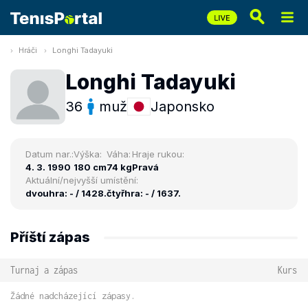
Hráči
Longhi Tadayuki
Longhi Tadayuki
36
muž
Japonsko
Datum nar.:
Výška:
Váha:
Hraje rukou:
4. 3. 1990
180 cm
74 kg
Pravá
Aktuální/nejvyšší umístění:
dvouhra: - / 1428.
čtyřhra: - / 1637.
Příští zápas
Turnaj a zápas
Kurs
Žádné nadcházející zápasy.