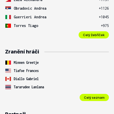
Obradovic Andrea
+1126
Guerrieri Andrea
+1045
Torres Tiago
+975
Celý žebříček
Zranění hráči
Minnen Greetje
Tiafoe Frances
Diallo Gabriel
Tararudee Lanlana
Celý seznam