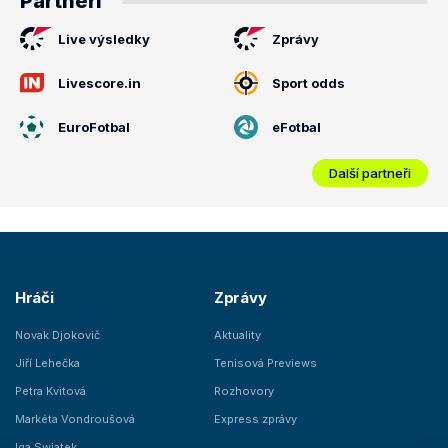
Partneři
Live výsledky
Zprávy
Livescore.in
Sport odds
EuroFotbal
eFotbal
Další partneři
Hráči
Zprávy
Novak Djokovič
Aktuality
Jiří Lehečka
Tenisová Previews
Petra Kvitová
Rozhovory
Markéta Vondroušová
Express zprávy
Iga Swiatek