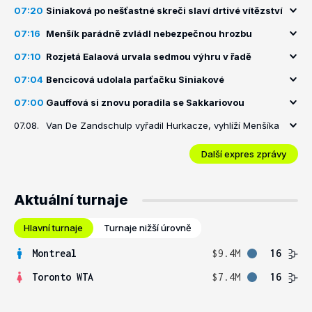
07:20
Siniaková po nešťastné skreči slaví drtivé vítězství
07:16
Menšík parádně zvládl nebezpečnou hrozbu
07:10
Rozjetá Ealaová urvala sedmou výhru v řadě
07:04
Bencicová udolala parťačku Siniakové
07:00
Gauffová si znovu poradila se Sakkariovou
07.08.
Van De Zandschulp vyřadil Hurkacze, vyhlíží Menšíka
Další expres zprávy
Aktuální turnaje
Hlavní turnaje
Turnaje nižší úrovně
Montreal
$9.4M
16
Toronto WTA
$7.4M
16