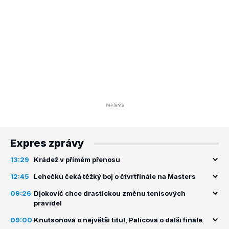
Expres zprávy
13:29
Krádež v přímém přenosu
12:45
Lehečku čeká těžký boj o čtvrtfinále na Masters
09:26
Djokovič chce drastickou změnu tenisových
pravidel
09:00
Knutsonová o největší titul, Palicová o další finále