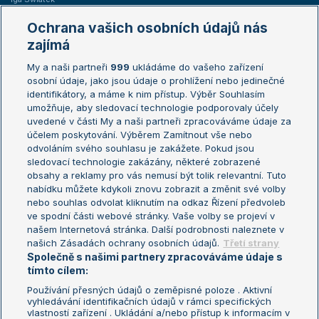
Marie Bouzková
Ochrana vašich osobních údajů nás
Žebříčky
Kalendář turnajů
zajímá
My a naši partneři
999
ukládáme do vašeho zařízení
Žebříček ATP (muži)
Australian Open
osobní údaje, jako jsou údaje o prohlížení nebo jedinečné
Žebříček WTA (ženy)
French Open
identifikátory, a máme k nim přístup. Výběr Souhlasím
umožňuje, aby sledovací technologie podporovaly účely
Sázkařský žebříček
Wimbledon
uvedené v části My a naši partneři zpracováváme údaje za
US Open
účelem poskytování. Výběrem Zamítnout vše nebo
odvoláním svého souhlasu je zakážete. Pokud jsou
Turnaj mistrů
sledovací technologie zakázány, některé zobrazené
Turnaj mistryň
obsahy a reklamy pro vás nemusí být tolik relevantní. Tuto
Aktualní trendy
nabídku můžete kdykoli znovu zobrazit a změnit své volby
nebo souhlas odvolat kliknutím na odkaz Řízení předvoleb
ve spodní části webové stránky. Vaše volby se projeví v
Fotbalové přestupy
našem Internetová stránka. Další podrobnosti naleznete v
Livesport Daily
našich Zásadách ochrany osobních údajů.
Třetí strany
Společně s našimi partnery zpracováváme údaje s
LS Prague Open
tímto cílem:
Používání přesných údajů o zeměpisné poloze . Aktivní
vyhledávání identifikačních údajů v rámci specifických
vlastností zařízení . Ukládání a/nebo přístup k informacím v
Podmínky užití
Nastavení soukromí