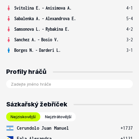
Svitolina E.
-
Anisimova A.
4-1
Sabalenka A.
-
Alexandrova E.
5-4
Samsonova L.
-
Rybakina E.
4-2
Sanchez A.
-
Bosio V.
3-2
Borges N.
-
Darderi L.
3-1
Profily hráčů
Sázkařský žebříček
Nejziskovější
Nejztrátovější
Cerundolo Juan Manuel
+1737
Eala Alexandra
+1131