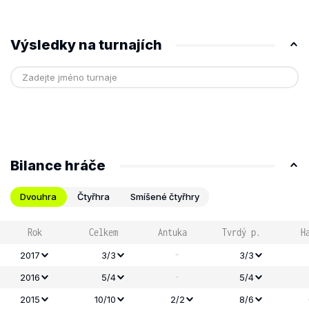
Výsledky na turnajích
Bilance hráče
Dvouhra
Čtyřhra
Smíšené čtyřhry
Rok
Celkem
Antuka
Tvrdý p.
H
-
2017
3/3
3/3
-
2016
5/4
5/4
2015
10/10
2/2
8/6