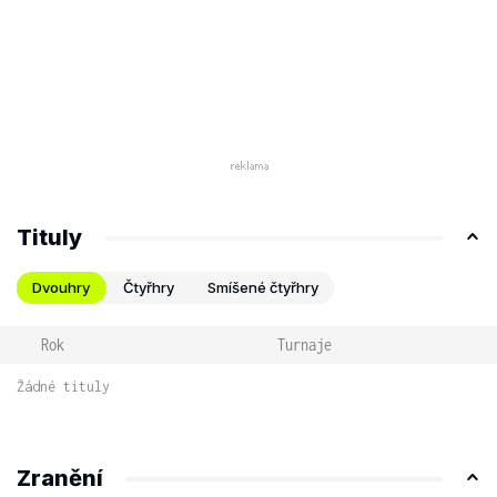
Tituly
Dvouhry
Čtyřhry
Smíšené čtyřhry
Rok
Turnaje
Žádné tituly
Zranění