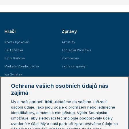
Hráči
Zprávy
Novak Djokovič
Aktuality
Jiří Lehečka
Tenisová Previews
Petra Kvitová
Rozhovory
Markéta Vondroušová
Express zprávy
Iga Swiatek
Marie Bouzková
Ochrana vašich osobních údajů nás
Žebříčky
Kalendář turnajů
zajímá
My a naši partneři
999
ukládáme do vašeho zařízení
Žebříček ATP (muži)
Australian Open
osobní údaje, jako jsou údaje o prohlížení nebo jedinečné
Žebříček WTA (ženy)
French Open
identifikátory, a máme k nim přístup. Výběr Souhlasím
umožňuje, aby sledovací technologie podporovaly účely
Sázkařský žebříček
Wimbledon
uvedené v části My a naši partneři zpracováváme údaje za
US Open