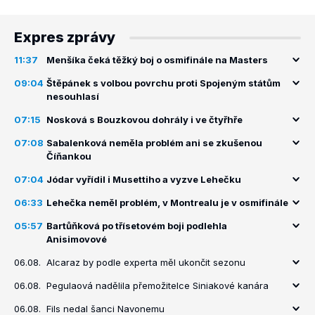
Expres zprávy
11:37
Menšíka čeká těžký boj o osmifinále na Masters
09:04
Štěpánek s volbou povrchu proti Spojeným státům
nesouhlasí
07:15
Nosková s Bouzkovou dohrály i ve čtyřhře
07:08
Sabalenková neměla problém ani se zkušenou
Číňankou
07:04
Jódar vyřídil i Musettiho a vyzve Lehečku
06:33
Lehečka neměl problém, v Montrealu je v osmifinále
05:57
Bartůňková po třísetovém boji podlehla
Anisimovové
06.08.
Alcaraz by podle experta měl ukončit sezonu
06.08.
Pegulaová nadělila přemožitelce Siniakové kanára
06.08.
Fils nedal šanci Navonemu