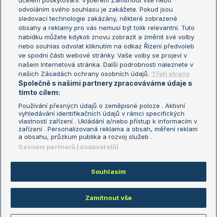
účelem poskytování. Výběrem Zamítnout vše nebo
odvoláním svého souhlasu je zakážete. Pokud jsou
Turnaj mistrů
sledovací technologie zakázány, některé zobrazené
Turnaj mistryň
obsahy a reklamy pro vás nemusí být tolik relevantní. Tuto
Aktualní trendy
nabídku můžete kdykoli znovu zobrazit a změnit své volby
nebo souhlas odvolat kliknutím na odkaz Řízení předvoleb
ve spodní části webové stránky. Vaše volby se projeví v
Fotbalové přestupy
našem Internetová stránka. Další podrobnosti naleznete v
Livesport Daily
našich Zásadách ochrany osobních údajů.
Třetí strany
Společně s našimi partnery zpracováváme údaje s
LS Prague Open
tímto cílem:
Používání přesných údajů o zeměpisné poloze . Aktivní
vyhledávání identifikačních údajů v rámci specifických
vlastností zařízení . Ukládání a/nebo přístup k informacím v
Podmínky užití
Nastavení soukromí
zařízení . Personalizovaná reklama a obsah, měření reklam
GDPR a žurnalistika
Reklama
a obsahu, průzkum publika a rozvoj služeb .
Informace o zpracování osobních
Kontakt
Seznam partnerů (dodavatelů)
údajů
Tiráž
Souhlasím
Copyright © 2008-2026 TenisPortal.cz. Využíváme zpravodajství ČTK.
Zamítnout vše