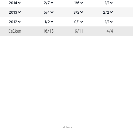
2014
2/7
1/6
1/1
2013
5/4
3/2
2/2
2012
1/2
0/1
1/1
Celkem
10/15
6/11
4/4