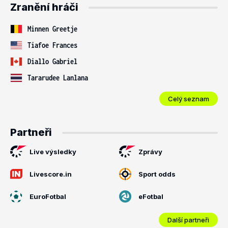
Zranění hráči
Minnen Greetje
Tiafoe Frances
Diallo Gabriel
Tararudee Lanlana
Celý seznam
Partneři
Live výsledky
Zprávy
Livescore.in
Sport odds
EuroFotbal
eFotbal
Další partneři