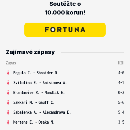
Soutěžte o
10.000 korun!
Zajímavé zápasy
Zápas
H2H
Pegula J.
-
Shnaider D.
4-0
Svitolina E.
-
Anisimova A.
4-1
Brantmeier R.
-
Mandlik E.
0-3
Sakkari M.
-
Gauff C.
5-6
Sabalenka A.
-
Alexandrova E.
5-4
Mertens E.
-
Osaka N.
3-5