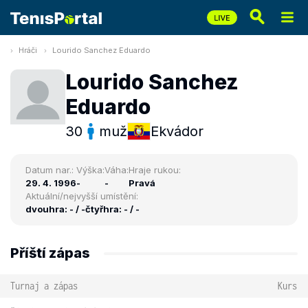
Hráči
Lourido Sanchez Eduardo
Lourido Sanchez
Eduardo
30
muž
Ekvádor
Datum nar.:
Výška:
Váha:
Hraje rukou:
29. 4. 1996
-
-
Pravá
Aktuální/nejvyšší umístění:
dvouhra: - / -
čtyřhra: - / -
Příští zápas
Turnaj a zápas
Kurs