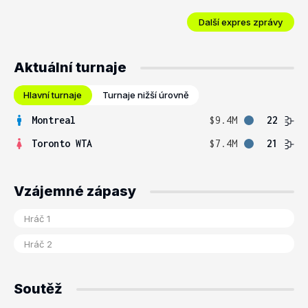
Další expres zprávy
Aktuální turnaje
Hlavní turnaje
Turnaje nižší úrovně
Montreal
$9.4M
22
Toronto WTA
$7.4M
21
Vzájemné zápasy
Soutěž