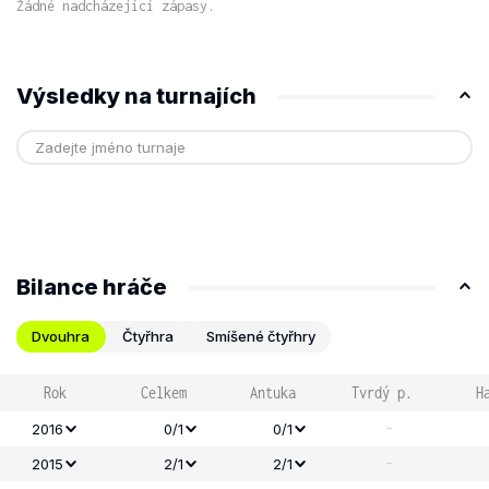
Žádné nadcházející zápasy.
Výsledky na turnajích
Bilance hráče
Dvouhra
Čtyřhra
Smíšené čtyřhry
Rok
Celkem
Antuka
Tvrdý p.
H
-
2016
0/1
0/1
-
2015
2/1
2/1