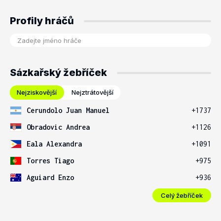
Profily hráčů
Sázkařský žebříček
Nejziskovější
Nejztrátovější
Cerundolo Juan Manuel
+1737
Obradovic Andrea
+1126
Eala Alexandra
+1091
Torres Tiago
+975
Aguiard Enzo
+936
Celý žebříček