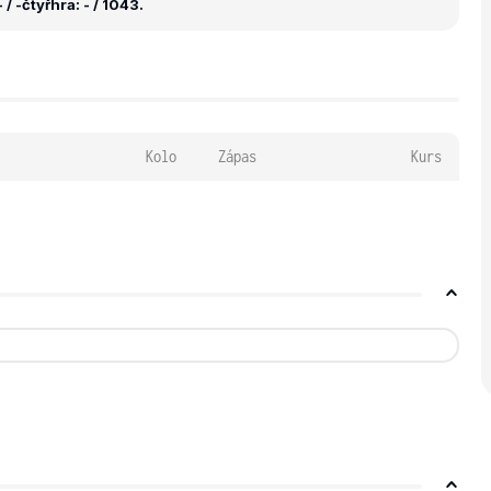
 / -
čtyřhra: - / 1043.
Kolo
Zápas
Kurs