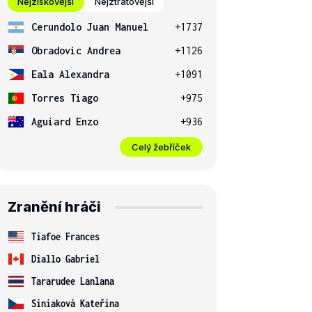
Nejziskovější
Nejztrátovější
Cerundolo Juan Manuel
+1737
Obradovic Andrea
+1126
Eala Alexandra
+1091
Torres Tiago
+975
Aguiard Enzo
+936
Celý žebříček
Zranění hráči
Tiafoe Frances
Diallo Gabriel
Tararudee Lanlana
Siniaková Kateřina