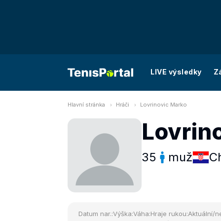
LIVE výsledky
Z
Hlavní stránka
Hráči
Lovrinovic Marko
Lovrin
35
muž
C
Datum nar.:
Výška:
Váha:
Hraje rukou:
Aktuální/ne