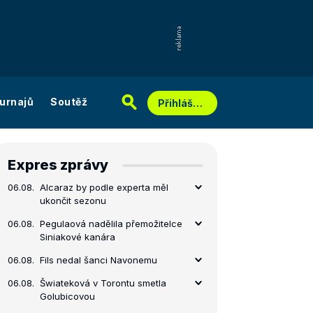
urnajů
Soutěž
Přihlášení
Expres zprávy
06.08.
Alcaraz by podle experta měl
ukončit sezonu
06.08.
Pegulaová nadělila přemožitelce
Siniakové kanára
06.08.
Fils nedal šanci Navonemu
06.08.
Šwiateková v Torontu smetla
Golubicovou