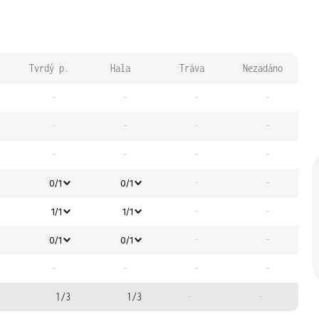
Tvrdý p.
Hala
Tráva
Nezadáno
-
-
-
-
-
-
-
-
-
-
-
-
-
-
0/1
0/1
-
-
1/1
1/1
-
-
0/1
0/1
-
-
-
-
1/3
1/3
-
-