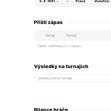
5. 4. 1991
-
-
Pravá
dvouhra: -
Příští zápas
Datum
Turnaj
Žádné nadcházející zápasy.
Výsledky na turnajích
Bilance hráče