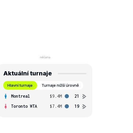
Aktuální turnaje
Hlavní turnaje
Turnaje nižší úrovně
Montreal
$9.4M
21
Toronto WTA
$7.4M
19