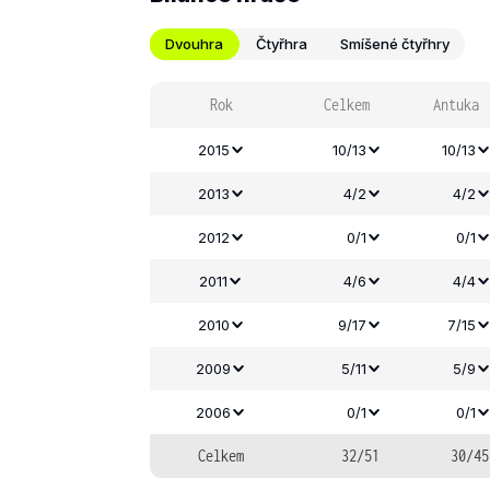
Dvouhra
Čtyřhra
Smíšené čtyřhry
Rok
Celkem
Antuka
2015
10/13
10/13
2013
4/2
4/2
2012
0/1
0/1
2011
4/6
4/4
2010
9/17
7/15
2009
5/11
5/9
2006
0/1
0/1
Celkem
32/51
30/45