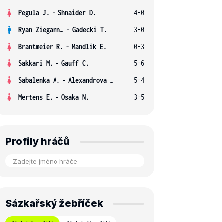
Pegula J.
-
Shnaider D.
4-0
Ryan Ziegann S.
-
Gadecki T.
3-0
Brantmeier R.
-
Mandlik E.
0-3
Sakkari M.
-
Gauff C.
5-6
Sabalenka A.
-
Alexandrova E.
5-4
Mertens E.
-
Osaka N.
3-5
Profily hráčů
Sázkařský žebříček