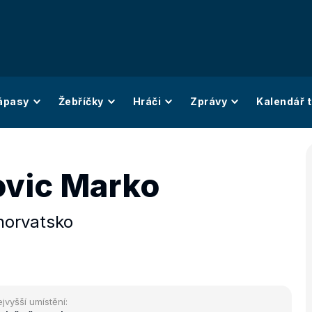
ápasy
Žebříčky
Hráči
Zprávy
Kalendář t
ovic Marko
horvatsko
jvyšší umístění: