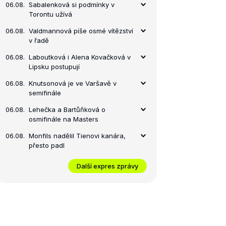
06.08.
Sabalenková si podmínky v
Torontu užívá
06.08.
Valdmannová píše osmé vítězství
v řadě
06.08.
Laboutková i Alena Kovačková v
Lipsku postupují
06.08.
Knutsonová je ve Varšavě v
semifinále
06.08.
Lehečka a Bartůňková o
osmifinále na Masters
06.08.
Monfils nadělil Tienovi kanára,
přesto padl
Další expres zprávy