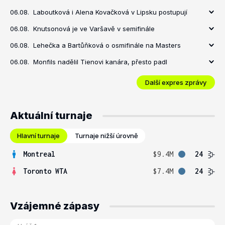
06.08.
Laboutková i Alena Kovačková v Lipsku postupují
06.08.
Knutsonová je ve Varšavě v semifinále
06.08.
Lehečka a Bartůňková o osmifinále na Masters
06.08.
Monfils nadělil Tienovi kanára, přesto padl
Další expres zprávy
Aktuální turnaje
Hlavní turnaje
Turnaje nižší úrovně
Montreal
$9.4M
24
Toronto WTA
$7.4M
24
Vzájemné zápasy