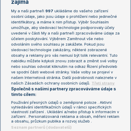
Žebříčky
Kalendář turnajů
zajímá
My a naši partneři
997
ukládáme do vašeho zařízení
Žebříček ATP (muži)
Australian Open
osobní údaje, jako jsou údaje o prohlížení nebo jedinečné
Žebříček WTA (ženy)
French Open
identifikátory, a máme k nim přístup. Výběr Souhlasím
umožňuje, aby sledovací technologie podporovaly účely
Sázkařský žebříček
Wimbledon
uvedené v části My a naši partneři zpracováváme údaje za
US Open
účelem poskytování. Výběrem Zamítnout vše nebo
odvoláním svého souhlasu je zakážete. Pokud jsou
Turnaj mistrů
sledovací technologie zakázány, některé zobrazené
Turnaj mistryň
obsahy a reklamy pro vás nemusí být tolik relevantní. Tuto
Aktualní trendy
nabídku můžete kdykoli znovu zobrazit a změnit své volby
nebo souhlas odvolat kliknutím na odkaz Řízení předvoleb
ve spodní části webové stránky. Vaše volby se projeví v
Fotbalové přestupy
našem Internetová stránka. Další podrobnosti naleznete v
Livesport Daily
našich Zásadách ochrany osobních údajů.
Třetí strany
Společně s našimi partnery zpracováváme údaje s
LS Prague Open
tímto cílem:
Používání přesných údajů o zeměpisné poloze . Aktivní
vyhledávání identifikačních údajů v rámci specifických
vlastností zařízení . Ukládání a/nebo přístup k informacím v
Podmínky užití
Nastavení soukromí
zařízení . Personalizovaná reklama a obsah, měření reklam
GDPR a žurnalistika
Reklama
a obsahu, průzkum publika a rozvoj služeb .
Informace o zpracování osobních
Kontakt
Seznam partnerů (dodavatelů)
údajů