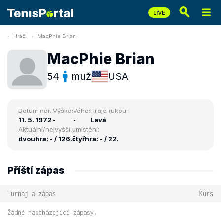
Hráči
MacPhie Brian
MacPhie Brian
54
muž
USA
Datum nar.:
Výška:
Váha:
Hraje rukou:
11. 5. 1972
-
-
Levá
Aktuální/nejvyšší umístění:
dvouhra: - / 126.
čtyřhra: - / 22.
Příští zápas
Turnaj a zápas
Kurs
Žádné nadcházející zápasy.