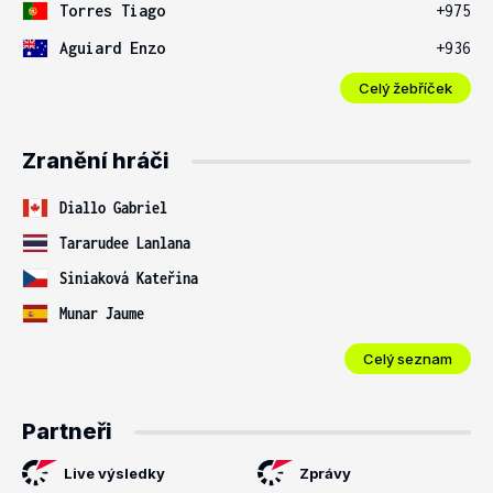
Torres Tiago
+975
Aguiard Enzo
+936
Celý žebříček
Zranění hráči
Diallo Gabriel
Tararudee Lanlana
Siniaková Kateřina
Munar Jaume
Celý seznam
Partneři
Live výsledky
Zprávy