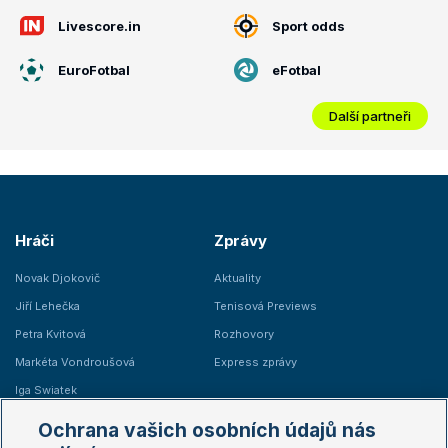
Livescore.in
Sport odds
EuroFotbal
eFotbal
Další partneři
Hráči
Zprávy
Novak Djokovič
Aktuality
Jiří Lehečka
Tenisová Previews
Petra Kvitová
Rozhovory
Markéta Vondroušová
Express zprávy
Iga Swiatek
Marie Bouzková
Ochrana vašich osobních údajů nás