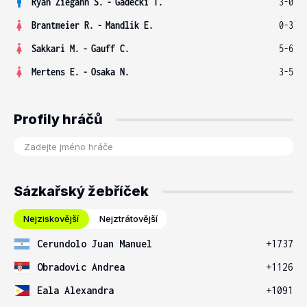
Ryan Ziegann S.
-
Gadecki T.
3-0
Brantmeier R.
-
Mandlik E.
0-3
Sakkari M.
-
Gauff C.
5-6
Mertens E.
-
Osaka N.
3-5
Profily hráčů
Sázkařský žebříček
Nejziskovější
Nejztrátovější
Cerundolo Juan Manuel
+1737
Obradovic Andrea
+1126
Eala Alexandra
+1091