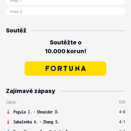
Soutěž
Soutěžte o
10.000 korun!
Zajímavé zápasy
Zápas
H2H
Pegula J.
-
Shnaider D.
4-0
Sabalenka A.
-
Zhang S.
4-1