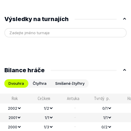
Výsledky na turnajích
Bilance hráče
Dvouhra
Čtyřhra
Smíšené čtyřhry
Rok
Celkem
Antuka
Tvrdý p.
H
-
2002
1/2
0/1
-
2001
1/1
1/1
-
2000
1/3
0/2